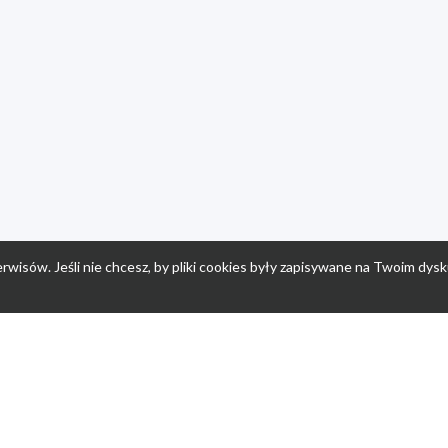
rwisów. Jeśli nie chcesz, by pliki cookies były zapisywane na Twoim dysk
a
Przepisy dla dzieci
Po
Nuumi.pl - moda online
K