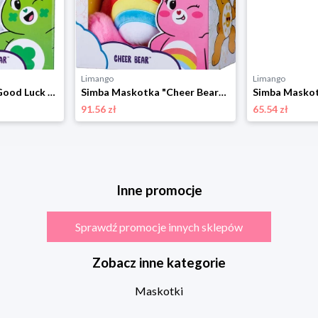
Limango
Limango
Simba Maskotka "Good Luck Bear" - 0+ rozmiar: onesize
Simba Maskotka "Cheer Bear" - 0+ rozmiar: onesize
91.56 zł
65.54 zł
Inne promocje
Sprawdź promocje innych sklepów
Zobacz inne kategorie
Maskotki