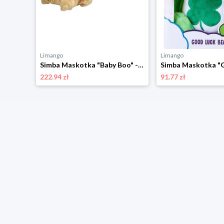
Limango
Limango
Simba Maskotka "Lucasfilm - Darth Maul" w kolorze czarnym - 0+ rozmiar: onesize
Simba Maskotka "Baby Boo" - 3+ rozmiar: onesize
222.94 zł
91.77 zł