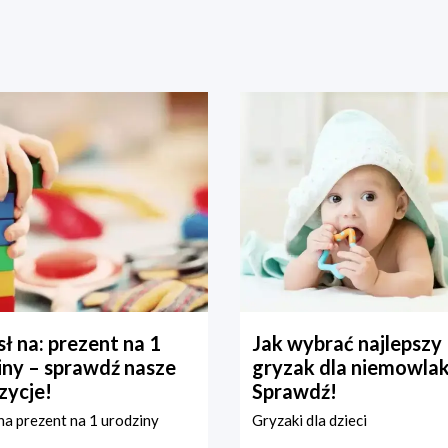
ł na: prezent na 1
Jak wybrać najlepszy
iny – sprawdź nasze
gryzak dla niemowla
zycje!
Sprawdź!
a prezent na 1 urodziny
Gryzaki dla dzieci