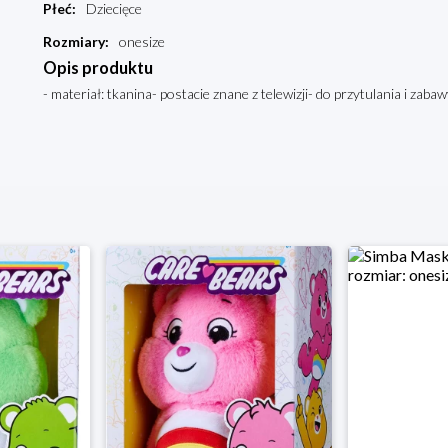
Płeć
:
Dziecięce
Rozmiary
:
onesize
Opis produktu
- materiał: tkanina- postacie znane z telewizji- do przytulania i zab