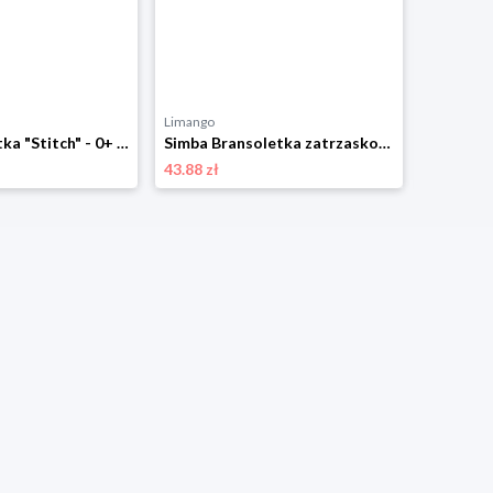
Limango
Limango
Simba Maskotka "Stitch" - 0+ rozmiar: onesize
Simba Bransoletka zatrzaskowa "Stitch" - 3+ rozmiar: onesize
43.88 zł
57.20 zł