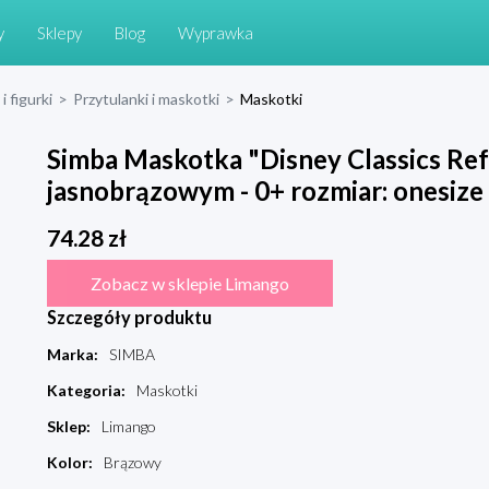
y
Sklepy
Blog
Wyprawka
i figurki
>
Przytulanki i maskotki
>
Maskotki
Simba Maskotka "Disney Classics Re
jasnobrązowym - 0+ rozmiar: onesize
74.28
zł
Zobacz w sklepie Limango
Szczegóły produktu
Marka
:
SIMBA
Kategoria
:
Maskotki
Sklep
:
Limango
Kolor
:
Brązowy