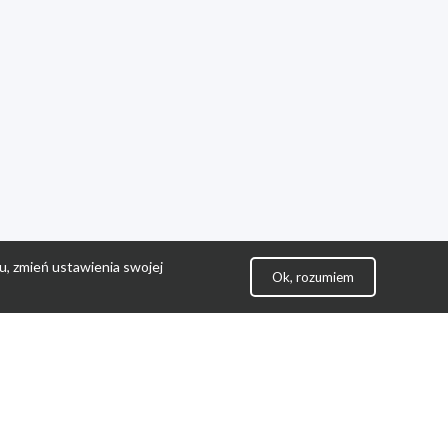
u, zmień ustawienia swojej
Ok, rozumiem
lityka Prywatności
ontakt