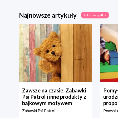
Najnowsze artykuły
Pokaż wszystkie
Zawsze na czasie: Zabawki
Pomys
Psi Patrol i inne produkty z
urodz
bajkowym motywem
propo
Zabawki Psi Patrol
Pomysł n