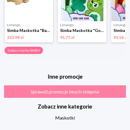
Limango
Limango
Limango
Simba Maskotka "Baby Boo" - 3+ rozmiar: onesize
Simba Maskotka "Good Luck Bear" - 0+ rozmiar: onesize
222.94 zł
91.77 zł
91.56 zł
Zobacz markę SIMBA
Inne promocje
Sprawdź promocje innych sklepów
Zobacz inne kategorie
Maskotki