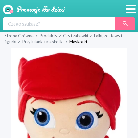
Promocje
Strona Główna
>
Produkty
>
Gry i zabawki
>
Lalki, zestawy i
Produkty
figurki
>
Przytulanki i maskotki
>
Maskotki
Sklepy
Blog
Wyprawka