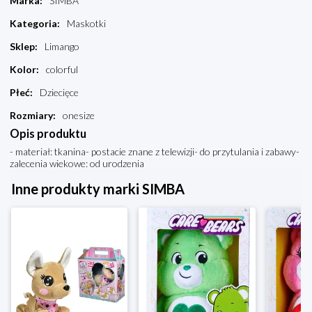
Marka
:
SIMBA
Kategoria
:
Maskotki
Sklep
:
Limango
Kolor
:
colorful
Płeć
:
Dziecięce
Rozmiary
:
onesize
Opis produktu
- materiał: tkanina- postacie znane z telewizji- do przytulania i zabawy-
zalecenia wiekowe: od urodzenia
Inne produkty marki SIMBA