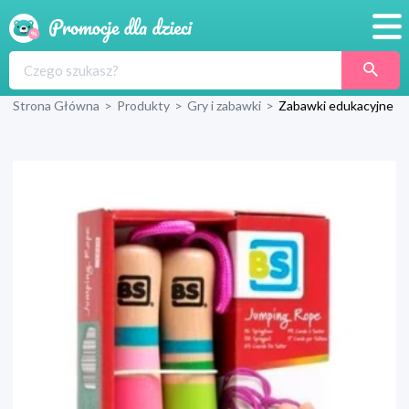
Promocje
Strona Główna
>
Produkty
>
Gry i zabawki
>
Zabawki edukacyjne
Produkty
Sklepy
Blog
Wyprawka