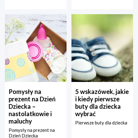
Pomysły na
5 wskazówek, jakie
prezent na Dzień
i kiedy pierwsze
Dziecka –
buty dla dziecka
nastolatkowie i
wybrać
maluchy
Pierwsze buty dla dziecka
Pomysły na prezent na
Dzień Dziecka