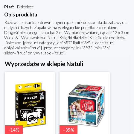
Płeć
:
Dziecięce
Opis produktu
Różowa skakanka z drewnianymi rączkami - doskonała do zabawy dla
małych i dużych. Zapakowana w eleganckie pudełko z okienkiem.
Długość plecionego sznurka: 2 m. Wymiar drewnianej rączki: 12 x 3 cm
Wiek: 6+ Wydawnictwo Natuli Książki dla dzieci Książki dla rodziców
Polecane [product category_id="657" limit="36" slider="true"
onlyAvailable="true"] [product category_id="383" limit="36"
slider="true" onlyAvailable="true"]
Wyprzedaże w sklepie Natuli
-
14
%
-
35
%