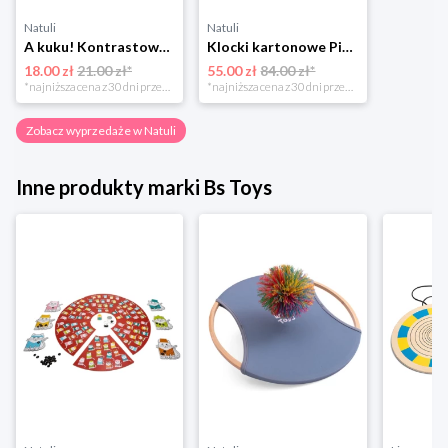
Natuli
Natuli
A kuku! Kontrastowe obrazki. Karty kontrastowe + poradnik 0+ Edgard
Klocki kartonowe Piramida Zabaw. Owoce i Warzywa Piramida zabaw
18.00 zł
21.00 zł*
55.00 zł
84.00 zł*
*najniższa cena z 30 dni przed obniżką
*najniższa cena z 30 dni przed obniżką
Zobacz wyprzedaże w Natuli
Inne produkty marki Bs Toys