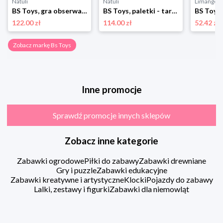
Natuli
Natuli
Limango
BS Toys, gra obserwacyjna Kot w kapeluszu Bs toys
BS Toys, paletki - tarcze z włochatą piłką Bs toys
122.00 zł
114.00 zł
52.42 zł
Zobacz markę Bs Toys
Inne promocje
Sprawdź promocje innych sklepów
Zobacz inne kategorie
Zabawki ogrodowe
Piłki do zabawy
Zabawki drewniane
Gry i puzzle
Zabawki edukacyjne
Zabawki kreatywne i artystyczne
Klocki
Pojazdy do zabawy
Lalki, zestawy i figurki
Zabawki dla niemowląt