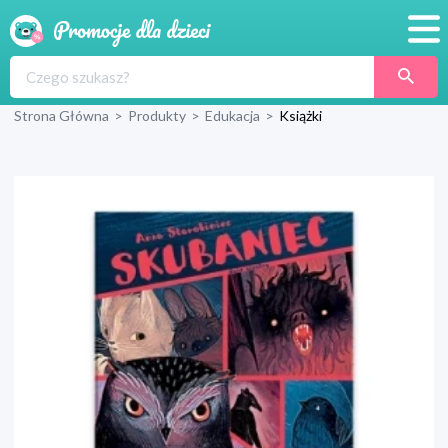
Promocje
Strona Główna
>
Produkty
>
Edukacja
>
Książki
Produkty
Sklepy
Blog
Wyprawka