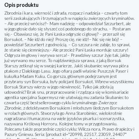
Opis produktu
Zbrodnia i kara, wierność i zdrada, rozpacz i nadzieja – czwarty tom
serii zaskakujących i trzymających w napięciu zwierzęcych kryminałów.
– Ale przecież wrócisz?– Mam nadzieję – odpowiedział Szczurbert, ale
w jego głosie dało się słyszeć coś podobnego do strachu. – Postaram
się.– Obawiasz się, że Pani Łaska odgryzie ci głowę? – przeraził się
Borsukot. – Nie idź do niej! Proszę cię, nie idź!– Nic się nie bój! –
powiedział Szczurbert z godnością. – Co szczura nie zabije, to sprawi,
że stanie się ciemniejszy.– Ale przecież Pani Łaska morduje szczury!
Odgryza im głowy i wyrywa serca!– Prawdziwy szczur żyje tak, jakby
już wyrwano mu serce. To najdziwniejsza sprawa, z jaką Borsuk
Starszy zetknął się w swojej karierze. Jakiś skubaniec wyrywa pióra
ptakom z Dalekiego Lasu. Jego ofiarą padli właśnie Puszczyk Paser i
kukułka Madam Kuku. Co gorsza, głównym podejrzanym jest
przybrany syn Borsuka, były policjant Borsukot. Wbrew wszystkiemu
Borsuk Starszy wierzy w jego niewinność. Tylko jak zdoła ją
udowodnić? Brak snu, przepracowanie i rządząca się w komisariacie
agentka specjalna Supermysz nie ułatwiają mu zadania Skubaniec to
czwarta część bestsellerowego cyklu kryminalnego Zwierzęce
Zbrodnie, z detektywem Borsukiem i młodszym śledczym Borsukotem
w rolach głównych. Stworzyła go Anna Starobiniec, wielokrotnie
nagradzana i tłumaczona na wiele języków pisarka i scenarzystka,
nazywana Królową Horroru. Kolejne tomy w przygotowaniu.
Polecamy także poprzednie części cyklu: Wilcza nora, Prawo drapieżcy i
Pazury Gniewu. Seria: [product id="20998, 22517, 23059, 24407"