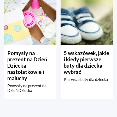
Pomysły na
5 wskazówek, jakie
prezent na Dzień
i kiedy pierwsze
Dziecka –
buty dla dziecka
nastolatkowie i
wybrać
maluchy
Pierwsze buty dla dziecka
Pomysły na prezent na
Dzień Dziecka