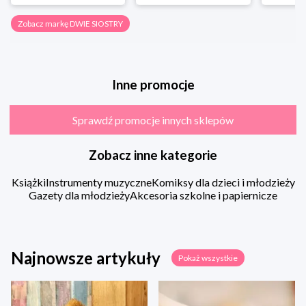
Zobacz markę DWIE SIOSTRY
Inne promocje
Sprawdź promocje innych sklepów
Zobacz inne kategorie
Książki
Instrumenty muzyczne
Komiksy dla dzieci i młodzieży
Gazety dla młodzieży
Akcesoria szkolne i papiernicze
Najnowsze artykuły
Pokaż wszystkie