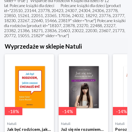
slider="true"] Wsparcie dla rodziców Książki dla dzieci 8-12
lat Polecane książki dla dzieci Polecane książki dla dzieci [product
id="23510, 23144, 23778, 20423, 24307, 24304, 24306, 23778,
23850, 15261, 22051, 23365, 17036, 24032, 18292, 23776, 23777,
18230, 23267, 22640, 15466, 23819" slider="true"] Polecane książki
dla rodziców [product id="18107, 23878, 23270, 22488, 23227,
23382, 21386, 18271, 23836, 21603, 23022, 22030, 23607, 21773,
20772, 15055, 21829" slider="true"]
Wyprzedaże w sklepie Natuli
-
18
%
-
14
%
-
14
%
Natuli
Natuli
Natuli
Jak być rodzicem, jakim zawsze chciałeś być Media rodzina
Już się nie rozumiemy! Jak przeżyć czas trzaskających drzwi Esprit