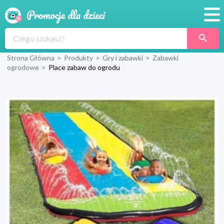
Promocje
Strona Główna
>
Produkty
>
Gry i zabawki
>
Zabawki
Produkty
ogrodowe
>
Place zabaw do ogrodu
Sklepy
Blog
Wyprawka