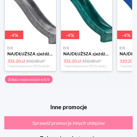
-
4
%
-
4
%
-
4
%
Erli
Erli
Erli
NAJDŁUŻSZA zjeżdżalnia ślizg 3m trzymetrowy szary Wodna dla dzieci 150 cm
NAJDŁUŻSZA zjeżdżalnia ślizg 3m trzymetrowy Zielona wodna na plac zabaw
335.20 zł
350.00 zł*
335.20 zł
350.00 zł*
320.20 z
*najniższa cena z 30 dni przed obniżką
*najniższa cena z 30 dni przed obniżką
Zobacz wyprzedaże w Erli
Inne promocje
Sprawdź promocje innych sklepów