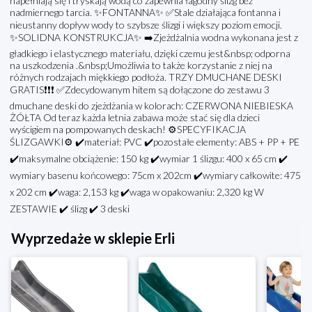
napełniają się i tryskają wodą co zapewnia łagodny ślizg bez
nadmiernego tarcia. ✨FONTANNA✨ ✅Stale działająca fontanna i
nieustanny dopływ wody to szybsze ślizgi i większy poziom emocji.
✨SOLIDNA KONSTRUKCJA✨ ➡️Zjeżdżalnia wodna wykonana jest z
gładkiego i elastycznego materiału, dzięki czemu jest&nbsp; odporna
na uszkodzenia .&nbsp;Umożliwia to także korzystanie z niej na
różnych rodzajach miękkiego podłoża. TRZY DMUCHANE DESKI
GRATIS❗❗❗ ✅Zdecydowanym hitem są dołączone do zestawu 3
dmuchane deski do zjeżdżania w kolorach: CZERWONA NIEBIESKA
ŻÓŁTA Od teraz każda letnia zabawa może stać się dla dzieci
wyścigiem na pompowanych deskach! ⚙️SPECYFIKACJA
ŚLIZGAWKI⚙️ ✔️materiał: PVC ✔️pozostałe elementy: ABS + PP + PE
✔️maksymalne obciążenie: 150 kg ✔️wymiar 1 ślizgu: 400 x 65 cm ✔️
wymiary basenu końcowego: 75cm x 202cm ✔️wymiary całkowite: 475
x 202 cm ✔️waga: 2,153 kg ✔️waga w opakowaniu: 2,320 kg W
ZESTAWIE ✔️ ślizg ✔️ 3 deski
Wyprzedaże w sklepie Erli