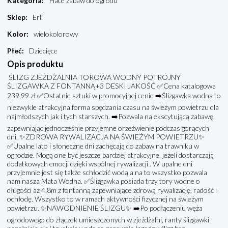
Kategoria
:
Place zabaw do ogrodu
Sklep
:
Erli
Kolor
:
wielokolorowy
Płeć
:
Dziecięce
Opis produktu
ŚLIZG ZJEŻDŻALNIA TOROWA WODNY POTRÓJNY
ŚLIZGAWKA Z FONTANNĄ+3 DESKI JAKOŚĆ ✅Cena katalogowa
239,99 zł ✅Ostatnie sztuki w promocyjnej cenie ➡️Ślizgawka wodna to
niezwykle atrakcyjna forma spędzania czasu na świeżym powietrzu dla
najmłodszych jak i tych starszych. ➡️Pozwala na ekscytującą zabawę,
zapewniając jednocześnie przyjemne orzeźwienie podczas gorących
dni. ✨ZDROWA RYWALIZACJA NA ŚWIEŻYM POWIETRZU✨
✅Upalne lato i słoneczne dni zachęcają do zabaw na trawniku w
ogrodzie. Mogą one być jeszcze bardziej atrakcyjne, jeżeli dostarczają
dodatkowych emocji dzięki wspólnej rywalizacji . W upalne dni
przyjemnie jest się także schłodzić wodą a na to wszystko pozwala
nam nasza Mata Wodna. ✅Ślizgawka posiada trzy tory wodne o
długości aż 4,8m z fontanną zapewniające zdrową rywalizację, radość i
ochłodę. Wszystko to w ramach aktywności fizycznej na świeżym
powietrzu. ✨NAWODNIENIE ŚLIZGU✨ ➡️Po podłączeniu węża
ogrodowego do złączek umieszczonych w zjeżdżalni, ranty ślizgawki