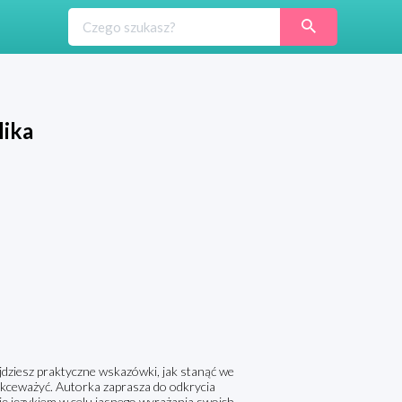
lika
ajdziesz praktyczne wskazówki, jak stanąć we
lekceważyć. Autorka zaprasza do odkrycia
ię językiem w celu jasnego wyrażania swoich