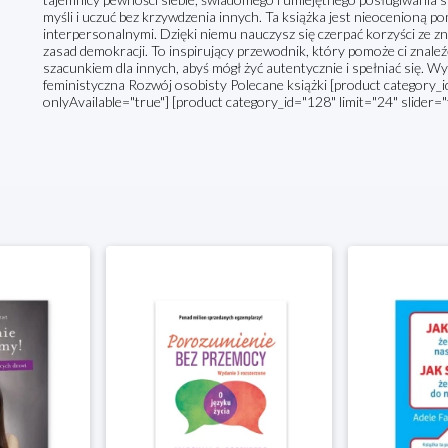
myśli i uczuć bez krzywdzenia innych. Ta książka jest nieocenioną p
interpersonalnymi. Dzięki niemu nauczysz się czerpać korzyści ze 
zasad demokracji. To inspirujący przewodnik, który pomoże ci znal
szacunkiem dla innych, abyś mógł żyć autentycznie i spełniać się. W
feministyczna Rozwój osobisty Polecane książki [product category_id
onlyAvailable="true"] [product category_id="128" limit="24" slider="