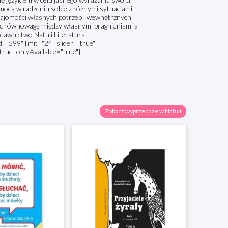
omocą w radzeniu sobie z różnymi sytuacjami
znajomości własnych potrzeb i wewnętrznych
eźć równowagę między własnymi pragnieniami a
ydawnictwo Natuli Literatura
="599" limit="24" slider="true"
true" onlyAvailable="true"]
Zobacz wyprzedaże w Natuli