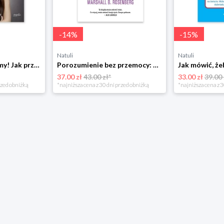
-
14
%
-
15
%
Natuli
Natuli
Już się nie rozumiemy! Jak przeżyć czas trzaskających drzwi Esprit
Porozumienie bez przemocy: o języku życia Czarna owca
37.00 zł
43.00 zł*
33.00 zł
39.00 
rzed obniżką
*najniższa cena z 30 dni przed obniżką
*najniższa cena z 3