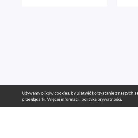
Używamy plików cookies, by ułatwić korzystanie z naszych se
przeglądarki. Więcej informacji:
polityka prywatności
.
Strona Główn