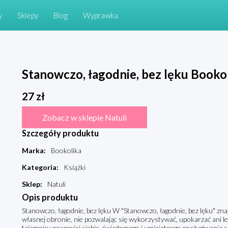
y
Sklepy
Blog
Wyprawka
Stanowczo, łagodnie, bez lęku Booko
27
zł
Zobacz w sklepie Natuli
Szczegóły produktu
Marka
:
Bookolika
Kategoria
:
Książki
Sklep
:
Natuli
Opis produktu
Stanowczo, łagodnie, bez lęku W "Stanowczo, łagodnie, bez lęku" zn
własnej obronie, nie pozwalając się wykorzystywać, upokarzać ani 
tajemnicy pewności siebie, świadomego i umiejętnego posługiwania s