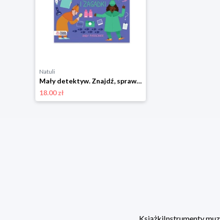
Natuli
Mały detektyw. Znajdź, sprawdź, zgadnij Bookolika
18.00 zł
Książki
Instrumenty mu