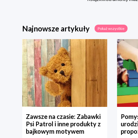
Najnowsze artykuły
Pokaż wszystkie
Zawsze na czasie: Zabawki
Pomys
Psi Patrol i inne produkty z
urodz
bajkowym motywem
propo