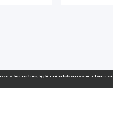
rwisów. Jeśli nie chcesz, by pliki cookies były zapisywane na Twoim dysk
a
Przepisy dla dzieci
Po