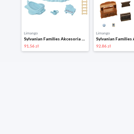
Limango
Limango
Sylvanian Families Akcesoria dla lalek "Persian cat twins" - 3+ rozmiar: onesize
Sylvanian Families Akcesoria dla lalek - 3+ rozmiar: onesize
91.56 zł
92.86 zł