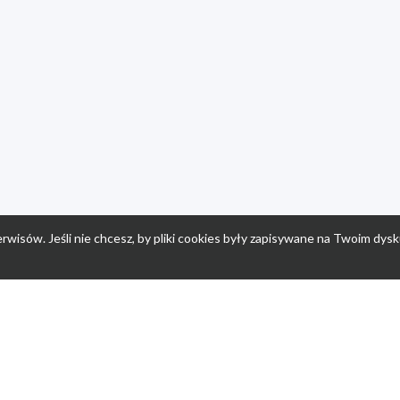
rwisów. Jeśli nie chcesz, by pliki cookies były zapisywane na Twoim dysk
a
Przepisy dla dzieci
Po
Nuumi.pl - moda online
K