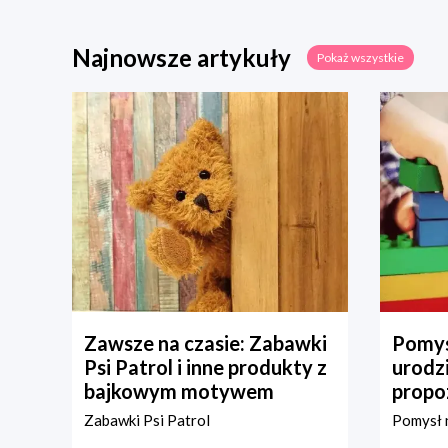
Najnowsze artykuły
Pokaż wszystkie
Zawsze na czasie: Zabawki
Pomys
Psi Patrol i inne produkty z
urodz
bajkowym motywem
propo
Zabawki Psi Patrol
Pomysł n