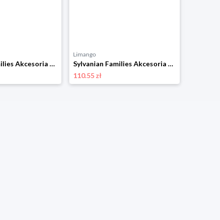
Limango
Limango
Sylvanian Families Akcesoria dla lalek “Country-style bathroom” - 3+ rozmiar: onesize
Sylvanian Families Akcesoria dla lalek "Family of chocolate bunnies" - 3+ rozmiar: onesize
110.55 zł
41.69 zł