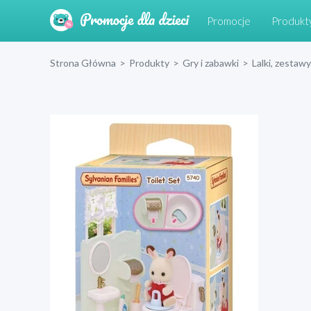
Promocje
Produkt
Strona Główna
>
Produkty
>
Gry i zabawki
>
Lalki, zestawy 