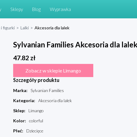
y
Sklepy
Blog
Wyprawka
i figurki
>
Lalki
>
Akcesoria dla lalek
Sylvanian Families Akcesoria dla lalek
47.82
zł
Zobacz w sklepie Limango
Szczegóły produktu
Marka
:
Sylvanian Families
Kategoria
:
Akcesoria dla lalek
Sklep
:
Limango
Kolor
:
colorful
Płeć
:
Dziecięce