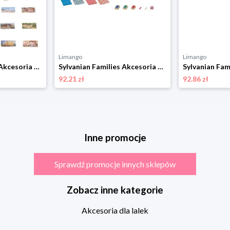
Limango
Limango
Sylvanian Families Akcesoria dla lalek "Country house living room" - 3+ rozmiar: onesize
Sylvanian Families Akcesoria do rodziny Sylvanian - 3+ rozmiar: onesize
92.21 zł
92.86 zł
Inne promocje
Sprawdź promocje innych sklepów
Zobacz inne kategorie
Akcesoria dla lalek