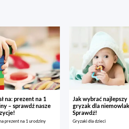
ł na: prezent na 1
Jak wybrać najlepszy
iny – sprawdź nasze
gryzak dla niemowla
zycje!
Sprawdź!
a prezent na 1 urodziny
Gryzaki dla dzieci