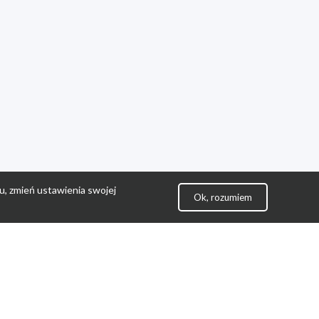
u, zmień ustawienia swojej
Ok, rozumiem
lityka Prywatności
ontakt