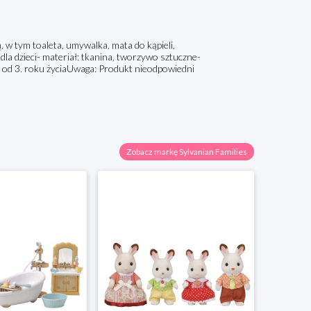
ą, w tym toaleta, umywalka, mata do kąpieli,
dla dzieci- materiał: tkanina, tworzywo sztuczne-
e: od 3. roku życiaUwaga: Produkt nieodpowiedni
Zobacz markę Sylvanian Families