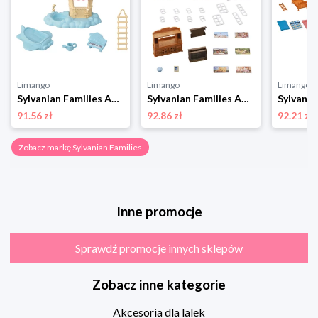
Limango
Limango
Limango
Sylvanian Families Akcesoria dla lalek - 3+ rozmiar: onesize
Sylvanian Families Akcesoria dla lalek "Country house living room" - 3+ rozmiar: onesize
91.56 zł
92.86 zł
92.21 zł
Zobacz markę Sylvanian Families
Inne promocje
Sprawdź promocje innych sklepów
Zobacz inne kategorie
Akcesoria dla lalek