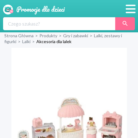
Promocje
Strona Główna
>
Produkty
>
Gry i zabawki
>
Lalki, zestawy i
Produkty
figurki
>
Lalki
>
Akcesoria dla lalek
Sklepy
Blog
Wyprawka