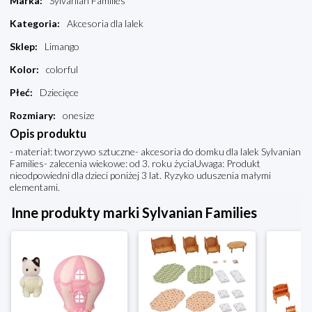
Marka
:
Sylvanian Families
Kategoria
:
Akcesoria dla lalek
Sklep
:
Limango
Kolor
:
colorful
Płeć
:
Dziecięce
Rozmiary
:
onesize
Opis produktu
- materiał: tworzywo sztuczne- akcesoria do domku dla lalek Sylvanian
Families- zalecenia wiekowe: od 3. roku życiaUwaga: Produkt
nieodpowiedni dla dzieci poniżej 3 lat. Ryzyko uduszenia małymi
elementami.
Inne produkty marki Sylvanian Families