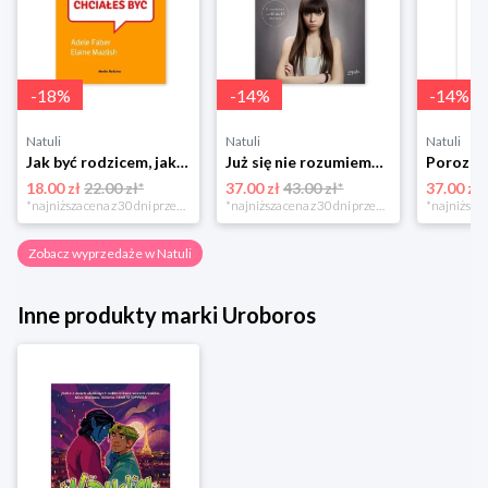
-
18
%
-
14
%
-
14
%
Natuli
Natuli
Natuli
Jak być rodzicem, jakim zawsze chciałeś być Media rodzina
Już się nie rozumiemy! Jak przeżyć czas trzaskających drzwi Esprit
18.00 zł
22.00 zł*
37.00 zł
43.00 zł*
37.00 zł
*najniższa cena z 30 dni przed obniżką
*najniższa cena z 30 dni przed obniżką
Zobacz wyprzedaże w Natuli
Inne produkty marki Uroboros