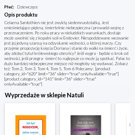
Płeć
:
Dziewczęce
Opis produktu
Celaena Sardothien nie jest zwykłą siedemnastolatką. Jest
onieśmielająco piękna, śmiertelnie niebezpieczna i prowadzi wojnę z
przeznaczeniem. Po roku pracy w nieludzkich warunkach, dostaje
może uwolnić się z kopalni soli w Endovier. Niespodziewane wezwanie
jest jej jedyną szansą na odzyskanie wolności, o której marzy. Czy
przyjmie propozycję księcia Doriana i stanie do walki na śmierć i życie,
aby zdobyć tytuł królewskiego obrońcy? Jeśli wygra - będzie o krok od
wolności, jeśli przegra- śmierć to najlepsze co może ją spotkać. Pałac to
dużo bardziej niebezpieczne miejsce niż mogłoby się wydawać. Zobacz
też: Tom 2, Tom 3, Tom 4, Tom 5, Tom 6 Polecamy: [product
category_id="620" limit="36" slider="true" onlyAvailable="true"]
[product category_id="141" limit="36" slider="true"
onlyAvailable="true"]
Wyprzedaże w sklepie Natuli