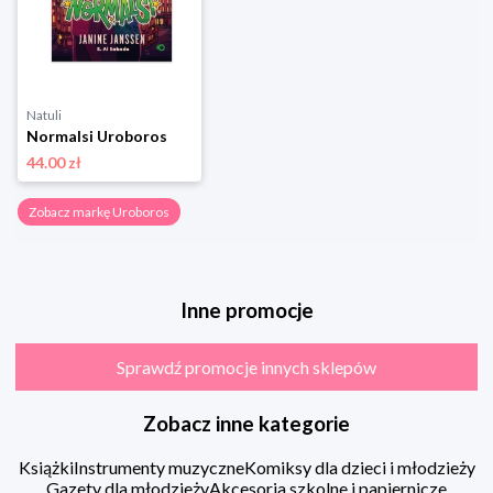
Natuli
Normalsi Uroboros
44.00 zł
Zobacz markę Uroboros
Inne promocje
Sprawdź promocje innych sklepów
Zobacz inne kategorie
Książki
Instrumenty muzyczne
Komiksy dla dzieci i młodzieży
Gazety dla młodzieży
Akcesoria szkolne i papiernicze