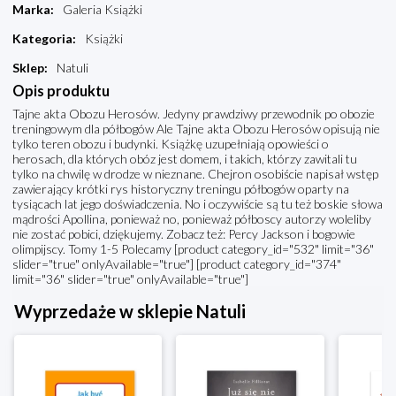
Marka
:
Galeria Książki
Kategoria
:
Książki
Sklep
:
Natuli
Opis produktu
Tajne akta Obozu Herosów. Jedyny prawdziwy przewodnik po obozie
treningowym dla półbogów Ale Tajne akta Obozu Herosów opisują nie
tylko teren obozu i budynki. Książkę uzupełniają opowieści o
herosach, dla których obóz jest domem, i takich, którzy zawitali tu
tylko na chwilę w drodze w nieznane. Chejron osobiście napisał wstęp
zawierający krótki rys historyczny treningu półbogów oparty na
tysiącach lat jego doświadczenia. No i oczywiście są tu też boskie słowa
mądrości Apollina, ponieważ no, ponieważ półboscy autorzy woleliby
nie zostać pobici, dziękujemy. Zobacz też: Percy Jackson i bogowie
olimpijscy. Tomy 1-5 Polecamy [product category_id="532" limit="36"
slider="true" onlyAvailable="true"] [product category_id="374"
limit="36" slider="true" onlyAvailable="true"]
Wyprzedaże w sklepie Natuli