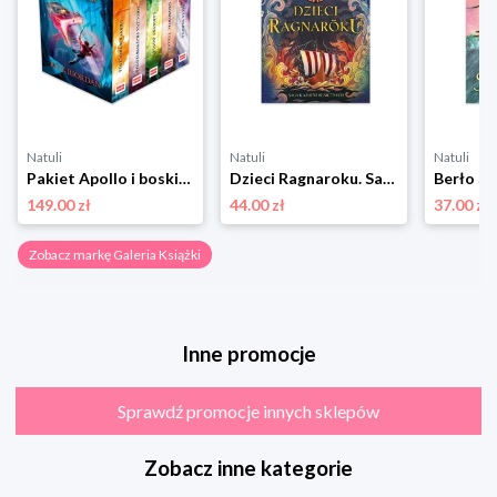
Natuli
Natuli
Natuli
Pakiet Apollo i boskie próby Galeria książki
Dzieci Ragnaroku. Saga Kamieni Runicznych. Tom 1 Galeria książki
149.00 zł
44.00 zł
37.00 zł
Zobacz markę Galeria Książki
Inne promocje
Sprawdź promocje innych sklepów
Zobacz inne kategorie