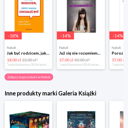
-
18
%
-
14
%
-
14
%
Natuli
Natuli
Natuli
Jak być rodzicem, jakim zawsze chciałeś być Media rodzina
Już się nie rozumiemy! Jak przeżyć czas trzaskających drzwi Esprit
18.00 zł
22.00 zł*
37.00 zł
43.00 zł*
37.00 zł
*najniższa cena z 30 dni przed obniżką
*najniższa cena z 30 dni przed obniżką
Zobacz wyprzedaże w Natuli
Inne produkty marki Galeria Książki