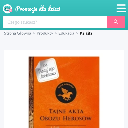
Promocje
Strona Główna
>
Produkty
>
Edukacja
>
Książki
Produkty
Sklepy
Blog
Wyprawka