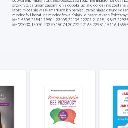
potworem. Mijają lata, dzieci opuszczają rodzinne miasto. Zgroza i 
przykryte całunem zapomnienia dopóki już jako dorośli nie zostaną w
które miota się w zakamarkach ich pamięci, zamieniając dawne koszm
młodzieży Literatura młodzieżowa Książki o nastolatkach Polecamy:
id="15505,21842,19904,23405,22105,22201,21018,19847,22935” s
id="22030,15070,23270,15074,20772,22165,22981,15116,16555” 