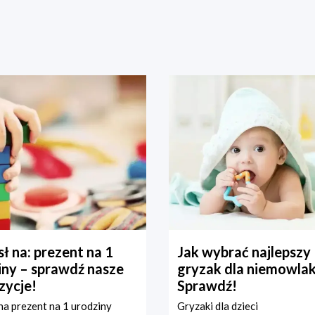
ł na: prezent na 1
Jak wybrać najlepszy
iny – sprawdź nasze
gryzak dla niemowla
zycje!
Sprawdź!
a prezent na 1 urodziny
Gryzaki dla dzieci