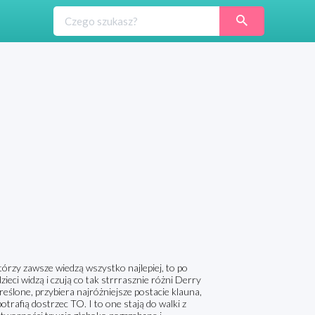
tórzy zawsze wiedzą wszystko najlepiej, to po
zieci widzą i czują co tak strrrasznie różni Derry
reślone, przybiera najróżniejsze postacie klauna,
otrafią dostrzec TO. I to one stają do walki z