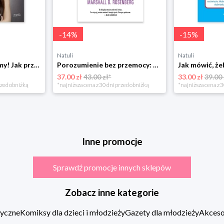
-
14
%
-
15
%
Natuli
Natuli
Już się nie rozumiemy! Jak przeżyć czas trzaskających drzwi Esprit
Porozumienie bez przemocy: o języku życia Czarna owca
37.00 zł
43.00 zł*
33.00 zł
39.00 
rzed obniżką
*najniższa cena z 30 dni przed obniżką
*najniższa cena z 3
Inne promocje
Sprawdź promocje innych sklepów
Zobacz inne kategorie
zyczne
Komiksy dla dzieci i młodzieży
Gazety dla młodzieży
Akcesor