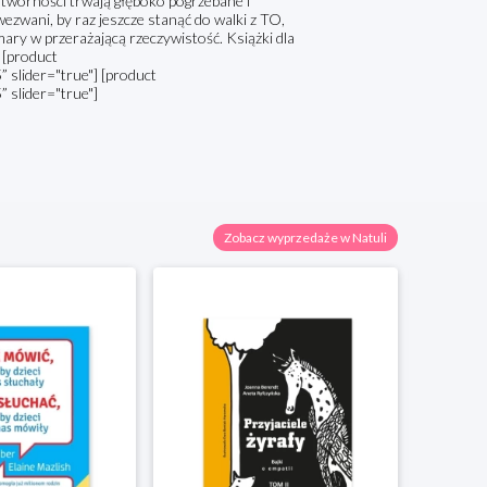
potworności trwają głęboko pogrzebane i
ezwani, by raz jeszcze stanąć do walki z TO,
ary w przerażającą rzeczywistość. Książki dla
 [product
lider="true"] [product
slider="true"]
Zobacz wyprzedaże w Natuli