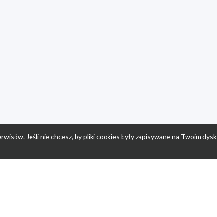
rwisów. Jeśli nie chcesz, by pliki cookies były zapisywane na Twoim dysk
a
Przepisy dla dzieci
Po