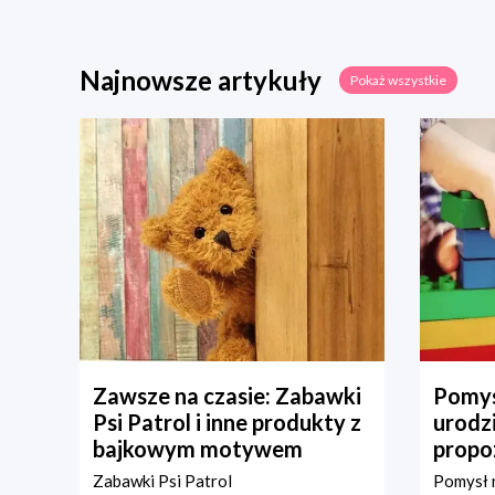
Najnowsze artykuły
Pokaż wszystkie
Zawsze na czasie: Zabawki
Pomys
Psi Patrol i inne produkty z
urodz
bajkowym motywem
propo
Zabawki Psi Patrol
Pomysł n