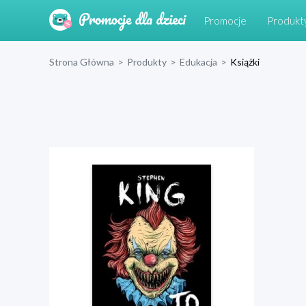
Promocje
Produkt
Strona Główna
>
Produkty
>
Edukacja
>
Książki