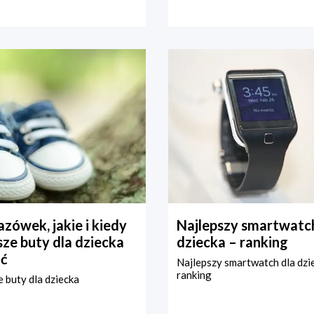
zówek, jakie i kiedy
Najlepszy smartwatch
ze buty dla dziecka
dziecka – ranking
ć
Najlepszy smartwatch dla dzi
ranking
 buty dla dziecka