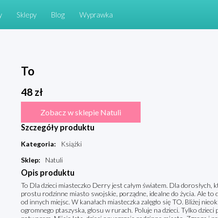
y
Sklepy
Blog
Wyprawka
To
48
zł
Zobacz w sklepie Natuli
Szczegóły produktu
Kategoria
:
Książki
Sklep
:
Natuli
Opis produktu
To Dla dzieci miasteczko Derry jest całym światem. Dla dorosłych, k
prostu rodzinne miasto swojskie, porządne, idealne do życia. Ale to d
od innych miejsc. W kanałach miasteczka zalęgło się TO. Bliżej nieok
ogromnego ptaszyska, głosu w rurach. Poluje na dzieci. Tylko dzieci p