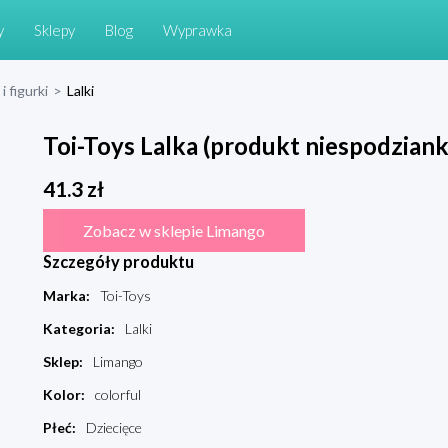
y
Sklepy
Blog
Wyprawka
i figurki
>
Lalki
Toi-Toys Lalka (produkt niespodzianka
41.3
zł
Zobacz w sklepie Limango
Szczegóły produktu
Marka
:
Toi-Toys
Kategoria
:
Lalki
Sklep
:
Limango
Kolor
:
colorful
Płeć
:
Dziecięce