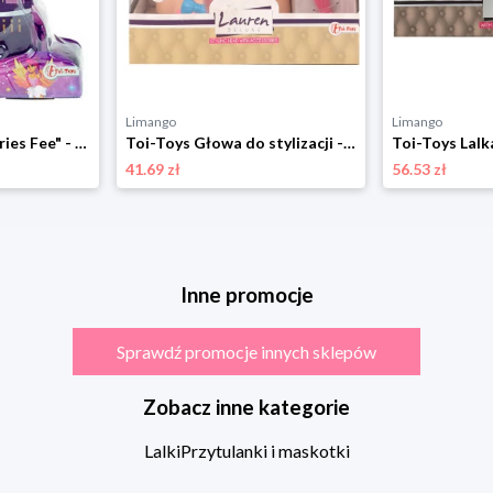
Limango
Limango
Toi-Toys Lalka "Fairies Fee" - 3+ rozmiar: onesize
Toi-Toys Głowa do stylizacji - 3+ rozmiar: onesize
41.69 zł
56.53 zł
Inne promocje
Sprawdź promocje innych sklepów
Zobacz inne kategorie
Lalki
Przytulanki i maskotki