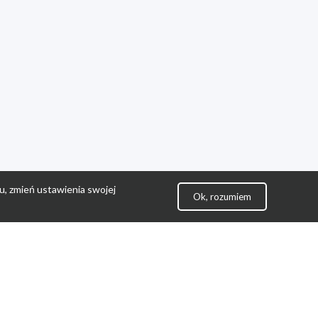
u, zmień ustawienia swojej
Ok, rozumiem
lityka Prywatności
ontakt