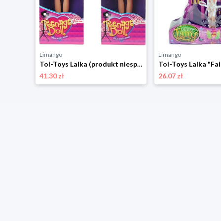
Limango
Limango
Toi-Toys Lalka syrenka - 3+ (produkt niespodzianka) rozmiar: onesize
Toi-Toys Lalka (produkt niespodzianka) - 3+ rozmiar: onesize
41.30 zł
26.07 zł