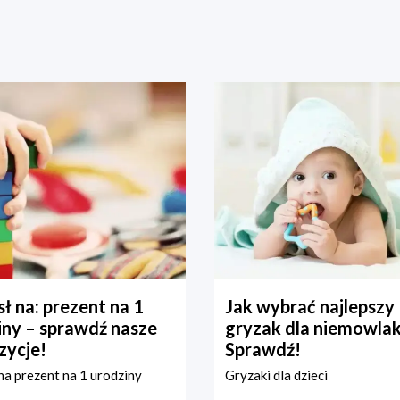
ł na: prezent na 1
Jak wybrać najlepszy
iny – sprawdź nasze
gryzak dla niemowla
zycje!
Sprawdź!
a prezent na 1 urodziny
Gryzaki dla dzieci