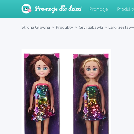
Promocje
Produkt
Strona Główna
>
Produkty
>
Gry i zabawki
>
Lalki, zestawy 