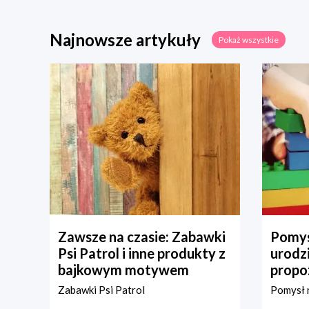
Najnowsze artykuły
Pokaż wszystkie
Zawsze na czasie: Zabawki
Pomys
Psi Patrol i inne produkty z
urodz
bajkowym motywem
propo
Zabawki Psi Patrol
Pomysł n