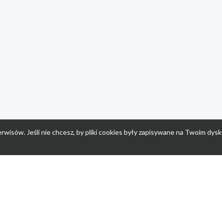
rwisów. Jeśli nie chcesz, by pliki cookies były zapisywane na Twoim dysk
a
Przepisy dla dzieci
Po
Nuumi.pl - moda online
K