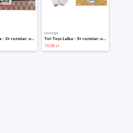
Limango
Limango
Toi-Toys Lalka - 3+ rozmiar: onesize
Toi-Toys Lalka - 3+ rozmiar: onesize
70.08 zł
48.05 zł