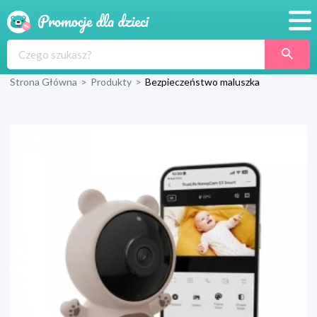
Promocje
Strona Główna
>
Produkty
>
Bezpieczeństwo maluszka
Produkty
Sklepy
Blog
Wyprawka