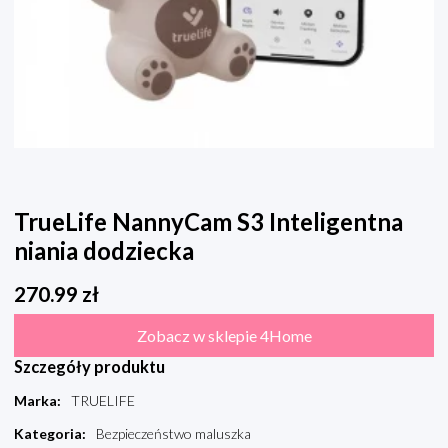
TrueLife NannyCam S3 Inteligentna
niania dodziecka
270.99
zł
Zobacz w sklepie 4Home
Szczegóły produktu
Marka
:
TRUELIFE
Kategoria
:
Bezpieczeństwo maluszka