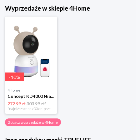
Wyprzedaże w sklepie 4Home
-
10
%
4Home
Concept KD4000 Niania elektroniczna z kamerą SMART KIDO
272.99 zł
303.99 zł*
*najniższa cena z 30 dni przed obniżką
Zobacz wyprzedaże w 4Home