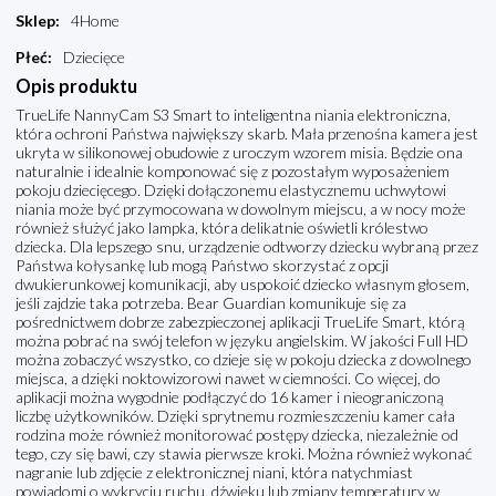
Sklep
:
4Home
Płeć
:
Dziecięce
Opis produktu
TrueLife NannyCam S3 Smart to inteligentna niania elektroniczna,
która ochroni Państwa największy skarb. Mała przenośna kamera jest
ukryta w silikonowej obudowie z uroczym wzorem misia. Będzie ona
naturalnie i idealnie komponować się z pozostałym wyposażeniem
pokoju dziecięcego. Dzięki dołączonemu elastycznemu uchwytowi
niania może być przymocowana w dowolnym miejscu, a w nocy może
również służyć jako lampka, która delikatnie oświetli królestwo
dziecka. Dla lepszego snu, urządzenie odtworzy dziecku wybraną przez
Państwa kołysankę lub mogą Państwo skorzystać z opcji
dwukierunkowej komunikacji, aby uspokoić dziecko własnym głosem,
jeśli zajdzie taka potrzeba. Bear Guardian komunikuje się za
pośrednictwem dobrze zabezpieczonej aplikacji TrueLife Smart, którą
można pobrać na swój telefon w języku angielskim. W jakości Full HD
można zobaczyć wszystko, co dzieje się w pokoju dziecka z dowolnego
miejsca, a dzięki noktowizorowi nawet w ciemności. Co więcej, do
aplikacji można wygodnie podłączyć do 16 kamer i nieograniczoną
liczbę użytkowników. Dzięki sprytnemu rozmieszczeniu kamer cała
rodzina może również monitorować postępy dziecka, niezależnie od
tego, czy się bawi, czy stawia pierwsze kroki. Można również wykonać
nagranie lub zdjęcie z elektronicznej niani, która natychmiast
powiadomi o wykryciu ruchu, dźwięku lub zmiany temperatury w