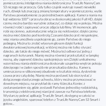
pomieszczeniu.Inteligentna niania elektroniczna TrueLife NannyCam
S3 niczego nie przeoczy. Gdy tylko czujnik wykryje nawet niewielki
ruch, dźwięk lub znaczącą zmianę temperatury w pomieszczeniu, wyśle
Państwu powiadomienie za pośrednictwem aplikacji. Kamera niania ma
kąt widzenia 100° i przesyła obraz w doskonałej jakości Full HD, dzięki
czemu można bardzo wyraźnie zobaczyć, co dzieje się w pokoju. Można
również robić i zapisywać urocze zdjęcia lub filmy. W momencie, gdy
robi się ciemno, automatycznie włącza się noktowizor, dzięki czemu
można mieć dziecko pod kontrolą.Czasami dziecko jest niespokojne,
więc niania umożliwia uspokojenie go, zanim Państwo do niego
pobiegną. Można to zrobić własnym głosem dzięki funkcji
dwukierunkowej komunikacji, w której można nie tylko słyszeć
dziecko, ale także do niego mówić. Można też odtworzyć jedną z
nagranych kołysanek. Nianię można również przekształcić w lampkę
nocną, aby zapewnić dziecku spokojniejszy sen.Dzięki unikalnemu
wzornictwu niania elektroniczna doskonale uzupełnia wnętrze pokoju
dziecięcego i w żaden sposób nie przeszkadza dziecku. Kamera,
umieszczona w silikonowej obudowie w kształcie misia, dyskretnie
czuwa przez całą dobę. Nianię można postawić lub skorzystać z
dołączonego elastycznego uchwytu, który można przymocować w
dowolnym miejscu, na przykład do ramy łóżeczka.Koniec z
zastanawianiem się, gdzie zostawili Państwo jednostkę rodzicielską,
transmisja z elektronicznej niani jest zawsze na Państwa telefonie.
Wystarczy pobrać aplikację TrueLife Smart, dostępną w całości w
języku angielskim, sparować telefon z TrueLife NannyCam S3 Smart i
gotow...