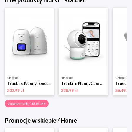
Inne produkty marki TRUELIFE
4Home
4Home
4Home
TrueLife NannyTone VM3 niania elektroniczna
TrueLife NannyCam R3 Smart niania elektroniczna z aplikacją
302.99 zł
338.99 zł
56.49 zł
Zobacz markę TRUELIFE
Promocje w sklepie 4Home