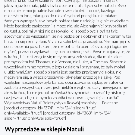
skórzana kurtka w szafie Allison. Czytając, nie poczułam się tak,
jakbym już to znała, jakby było oparte na utartych schematach. Było
mrocznie i emocjonalnie.Bohaterowie z kolei... no cóż, każdego
mierzyłam inną miarą, co do niektórych od początku nie miałam
żadnych wymagań, a w innych pokładałam nadzieję i się nie zawiodłam.
Może będziecie zaskoczeni, a może nie, ale Alex najmniej przypadła mi
do gustu, coś mi w niej nie pasowało, jej sposób bycia był na tyle
specyficzny, że wiedziałam, że nie będzie ona dobrym charakterem w tej
historii i się nie myliłam. Vivian z kolei była... przeciętna. Nie mam jej nic
do zarzucenia poza faktem, że nie potrafiła oceniać sytuacji i logicznie
myśleć, przez co wydawała się bardzo niedojrzała.Pewnie kojarzycie, że
w każdej historii znajcie się mały promyczek słońca, dla mnie takim
promyczkiem był Thomas, nie Venom, nie Luke, a Thomas. Strasznie
wyczekiwałam momentów z jego udziałem i przyznam, że były moimi
ulubionymi.Sam sposób pisania jest bardzo przyjemny dla oka, nie
męczyłam się, a wręcz przeciwnie- płynęłam przez tę książkę. Pod
względem szczegółów była bardzo dopracowana, sądzę, że autorka
zadbała o wszystko, nawet jeśli niektóre wątki zostały niewyjaśnione-
ale w końcu, to nie jednotomówka.Gdybym miała poznać tę historię
raz jeszcze, chętnie bym to zrobiła i na nowo się w niej zatraciła."
Wydawnictwo Natuli Beletrystyka Rozwój osobisty Polecane
[product category_id="374" limit="24" slider="true"
onlyAvailable="true"] [product category_id="383" limit="24"
slider="true" onlyAvailable="true"]
Wyprzedaże w sklepie Natuli