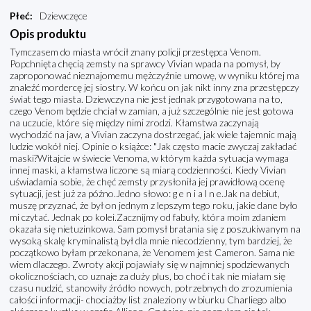
Płeć
:
Dziewczęce
Opis produktu
Tymczasem do miasta wrócił znany policji przestępca Venom.
Popchnięta chęcią zemsty na sprawcy Vivian wpada na pomysł, by
zaproponować nieznajomemu mężczyźnie umowę, w wyniku której ma
znaleźć mordercę jej siostry. W końcu on jak nikt inny zna przestępczy
świat tego miasta. Dziewczyna nie jest jednak przygotowana na to,
czego Venom będzie chciał w zamian, a już szczególnie nie jest gotowa
na uczucie, które się między nimi zrodzi. Kłamstwa zaczynają
wychodzić na jaw, a Vivian zaczyna dostrzegać, jak wiele tajemnic mają
ludzie wokół niej. Opinie o książce: "Jak często macie zwyczaj zakładać
maski?Witajcie w świecie Venoma, w którym każda sytuacja wymaga
innej maski, a kłamstwa liczone są miarą codzienności. Kiedy Vivian
uświadamia sobie, że chęć zemsty przysłoniła jej prawidłową ocenę
sytuacji, jest już za późno.Jedno słowo: g e n i a l n e.Jak na debiut,
muszę przyznać, że był on jednym z lepszym tego roku, jakie dane było
mi czytać. Jednak po kolei.Zacznijmy od fabuły, która moim zdaniem
okazała się nietuzinkowa. Sam pomysł bratania się z poszukiwanym na
wysoką skalę kryminalistą był dla mnie niecodzienny, tym bardziej, że
początkowo byłam przekonana, że Venomem jest Cameron. Sama nie
wiem dlaczego. Zwroty akcji pojawiały się w najmniej spodziewanych
okolicznościach, co uznaje za duży plus, bo choć i tak nie miałam się
czasu nudzić, stanowiły źródło nowych, potrzebnych do zrozumienia
całości informacji- chociażby list znaleziony w biurku Charliego albo