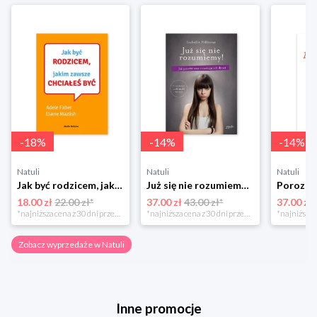
-
18
%
-
14
%
-
14
%
Natuli
Natuli
Natuli
Jak być rodzicem, jakim zawsze chciałeś być Media rodzina
Już się nie rozumiemy! Jak przeżyć czas trzaskających drzwi Esprit
18.00 zł
22.00 zł*
37.00 zł
43.00 zł*
37.00 zł
*najniższa cena z 30 dni przed obniżką
*najniższa cena z 30 dni przed obniżką
Zobacz wyprzedaże w Natuli
Inne promocje