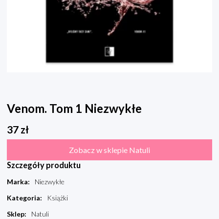
Venom. Tom 1 Niezwykłe
37
zł
Zobacz w sklepie Natuli
Szczegóły produktu
Marka
:
Niezwykłe
Kategoria
:
Książki
Sklep
:
Natuli