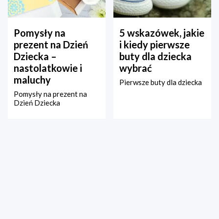
Pomysły na
5 wskazówek, jakie
prezent na Dzień
i kiedy pierwsze
Dziecka –
buty dla dziecka
nastolatkowie i
wybrać
maluchy
Pierwsze buty dla dziecka
Pomysły na prezent na
Dzień Dziecka