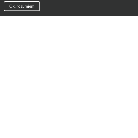
Ok, rozumiem
Strona Główna
Promocje
Sklepy
Wyprawka