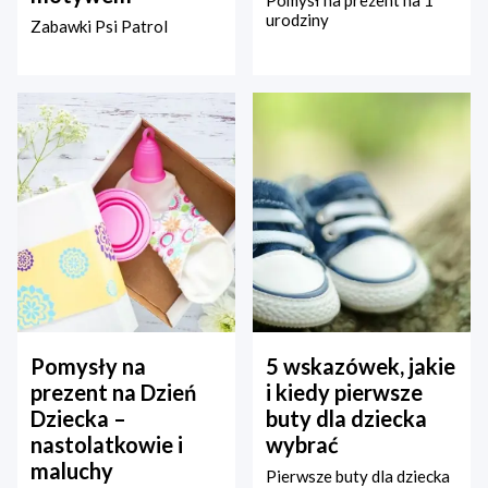
Pomysł na prezent na 1
urodziny
Zabawki Psi Patrol
Pomysły na
5 wskazówek, jakie
prezent na Dzień
i kiedy pierwsze
Dziecka –
buty dla dziecka
nastolatkowie i
wybrać
maluchy
Pierwsze buty dla dziecka