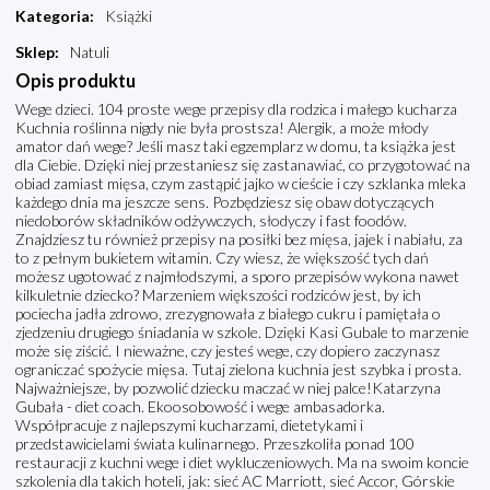
Kategoria
:
Książki
Sklep
:
Natuli
Opis produktu
Wege dzieci. 104 proste wege przepisy dla rodzica i małego kucharza
Kuchnia roślinna nigdy nie była prostsza! Alergik, a może młody
amator dań wege? Jeśli masz taki egzemplarz w domu, ta książka jest
dla Ciebie. Dzięki niej przestaniesz się zastanawiać, co przygotować na
obiad zamiast mięsa, czym zastąpić jajko w cieście i czy szklanka mleka
każdego dnia ma jeszcze sens. Pozbędziesz się obaw dotyczących
niedoborów składników odżywczych, słodyczy i fast foodów.
Znajdziesz tu również przepisy na posiłki bez mięsa, jajek i nabiału, za
to z pełnym bukietem witamin. Czy wiesz, że większość tych dań
możesz ugotować z najmłodszymi, a sporo przepisów wykona nawet
kilkuletnie dziecko? Marzeniem większości rodziców jest, by ich
pociecha jadła zdrowo, zrezygnowała z białego cukru i pamiętała o
zjedzeniu drugiego śniadania w szkole. Dzięki Kasi Gubale to marzenie
może się ziścić. I nieważne, czy jesteś wege, czy dopiero zaczynasz
ograniczać spożycie mięsa. Tutaj zielona kuchnia jest szybka i prosta.
Najważniejsze, by pozwolić dziecku maczać w niej palce!Katarzyna
Gubała - diet coach. Ekoosobowość i wege ambasadorka.
Współpracuje z najlepszymi kucharzami, dietetykami i
przedstawicielami świata kulinarnego. Przeszkoliła ponad 100
restauracji z kuchni wege i diet wykluczeniowych. Ma na swoim koncie
szkolenia dla takich hoteli, jak: sieć AC Marriott, sieć Accor, Górskie