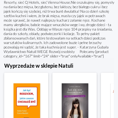
Resorty, sieć Q Hotels, sieć Vienna House.Nie oszukujmy się, pomysły
na dania bez mięsa, bez glutenu, bez laktozy, bez białego cukru i bez
jajek kończą się szybciej, niż trwa bunt dwulatka! Na co dzień szkolę
szefów kuchni i wiem, że brak mięsa, masła czy jajek w potrawach
może sprawić, że nawet najlepszy kucharz załamie ręce. Kochane
mamy alergików, babcie mające wnuczków wege i wy, drogie dzieci - ta
książka jest dla Was. Oddaję w Wasze ręce 104 przepisy na śniadania,
dania do szkoły, obiady, podwieczorki i kolacje. To pełny pakiet
zbilansowanych dań, które testowałam na setkach dzieci podczas
warsztatów kulinarnych. Ich zadowolone buzie i pełne brzuchy
pozwalają mi sądzić, że taka kuchnia jest super. - Katarzyna Gubała
Wydawnictwo Natuli WEGE Rozwój osobisty Polecamy [product
category_id="167" limit="24" slider="true" onlyAvailable="true"]
Wyprzedaże w sklepie Natuli