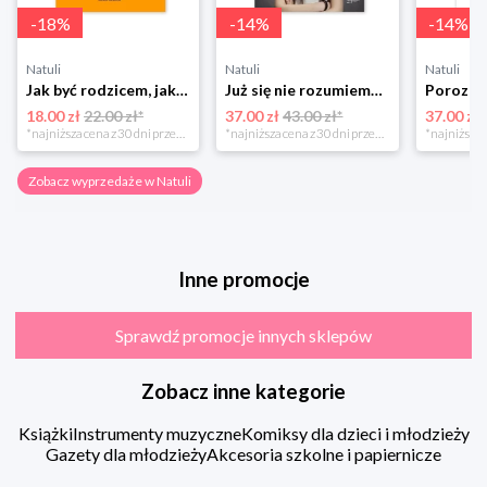
-
18
%
-
14
%
-
14
%
Natuli
Natuli
Natuli
Jak być rodzicem, jakim zawsze chciałeś być Media rodzina
Już się nie rozumiemy! Jak przeżyć czas trzaskających drzwi Esprit
18.00 zł
22.00 zł*
37.00 zł
43.00 zł*
37.00 zł
*najniższa cena z 30 dni przed obniżką
*najniższa cena z 30 dni przed obniżką
Zobacz wyprzedaże w Natuli
Inne promocje
Sprawdź promocje innych sklepów
Zobacz inne kategorie
Książki
Instrumenty muzyczne
Komiksy dla dzieci i młodzieży
Gazety dla młodzieży
Akcesoria szkolne i papiernicze