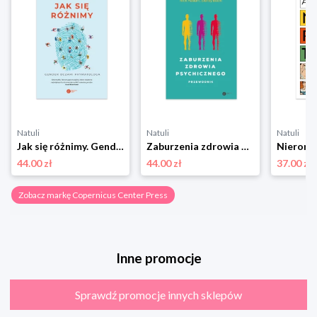
Natuli
Natuli
Natuli
Jak się różnimy. Gender oczami prymatologa Copernicus center press
Zaburzenia zdrowia psychicznego. Przewodnik Copernicus center press
44.00 zł
44.00 zł
37.00 zł
Zobacz markę Copernicus Center Press
Inne promocje
Sprawdź promocje innych sklepów