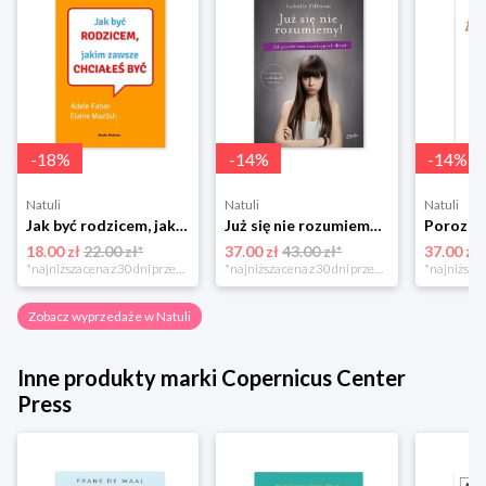
-
18
%
-
14
%
-
14
%
Natuli
Natuli
Natuli
Jak być rodzicem, jakim zawsze chciałeś być Media rodzina
Już się nie rozumiemy! Jak przeżyć czas trzaskających drzwi Esprit
18.00 zł
22.00 zł*
37.00 zł
43.00 zł*
37.00 zł
*najniższa cena z 30 dni przed obniżką
*najniższa cena z 30 dni przed obniżką
Zobacz wyprzedaże w Natuli
Inne produkty marki Copernicus Center
Press