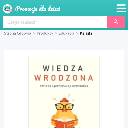
Promocje
Strona Główna
>
Produkty
>
Edukacja
>
Książki
Produkty
Sklepy
Blog
Wyprawka