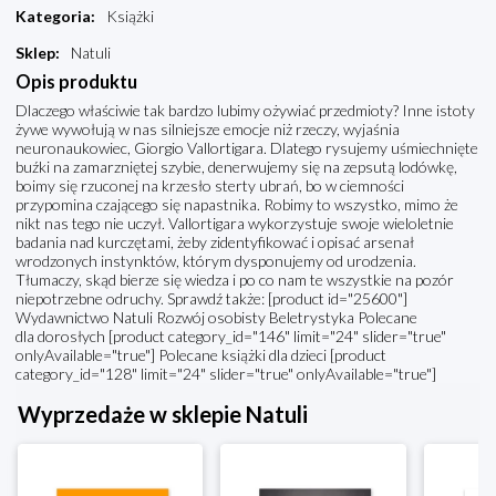
Kategoria
:
Książki
Sklep
:
Natuli
Opis produktu
Dlaczego właściwie tak bardzo lubimy ożywiać przedmioty? Inne istoty
żywe wywołują w nas silniejsze emocje niż rzeczy, wyjaśnia
neuronaukowiec, Giorgio Vallortigara. Dlatego rysujemy uśmiechnięte
buźki na zamarzniętej szybie, denerwujemy się na zepsutą lodówkę,
boimy się rzuconej na krzesło sterty ubrań, bo w ciemności
przypomina czającego się napastnika. Robimy to wszystko, mimo że
nikt nas tego nie uczył. Vallortigara wykorzystuje swoje wieloletnie
badania nad kurczętami, żeby zidentyfikować i opisać arsenał
wrodzonych instynktów, którym dysponujemy od urodzenia.
Tłumaczy, skąd bierze się wiedza i po co nam te wszystkie na pozór
niepotrzebne odruchy. Sprawdź także: [product id="25600"]
Wydawnictwo Natuli Rozwój osobisty Beletrystyka Polecane
dla dorosłych [product category_id="146" limit="24" slider="true"
onlyAvailable="true"] Polecane książki dla dzieci [product
category_id="128" limit="24" slider="true" onlyAvailable="true"]
Wyprzedaże w sklepie Natuli