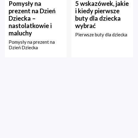
Pomysły na
5 wskazówek, jakie
prezent na Dzień
i kiedy pierwsze
Dziecka –
buty dla dziecka
nastolatkowie i
wybrać
maluchy
Pierwsze buty dla dziecka
Pomysły na prezent na
Dzień Dziecka