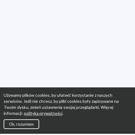
Używamy plików cookies, by ułatwić korzystanie z naszych
serwisów. Jeśli nie chcesz, by pliki cookies były zapisywane na
Twoim dysku, zmień ustawienia swojej przeglądarki. Więcej
informacji:
polityka prywatności
.
Ok, rozumiem