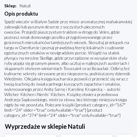
Sklep
:
Natuli
Opis produktu
Spędź wieczór w Białym Sadzie przy misce aromatycznej mahakamskiej
zalewajki lub pysznym deserze z soczystych pieczonych
owoców. Przejedź piaszczystym traktem w drogę do Velen, gdzie
poznasz smak domowego posiłku przygotowywanego przez
gościnnych mieszkańców tamtejszych wiosek. Skosztuj przekąsek na
targu w Oxenfurcie i poznaj prawdziwą feerię lokalnych i cudownie
egzotycznych smaków w novigradzkim porcie. Wsiądź na statek
płynący na mroźne Skellige, gdzie przyrządzone w wyspiarskim stylu
ryby popija się grzanym piwem, albo ucztuj w najlepszych austeriach i
skąpanych słońcem winiarniach Toussaint oraz Beauclair. Odkryj też
kulinarne sekrety skrywane przez niepozorny, podniszczony dziennik
Wiedźmin. Oficjalna księga kucharska pozwoli ci przenieść się wraz z
twoją kuchnią do świata pełnego kuszących zapachów i smaków,
wykreowanego przez Anitę Sarnę i Karolinę Krupecką – autorki
Witcher Kitchen i Nerds’ Kitchen. Książkę otwiera przedmowa
Andrzeja Sapkowskiego, mistrza słowa, bez którego niniejsza księga
nigdy by nie powstała. Polecane książki [product category_id="167"
limit="24" slider="true" onlyAvailable="true"] [product
category_id="374" limit="24" slider="true" onlyAvailable="true"]
Wyprzedaże w sklepie Natuli