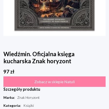
Wiedźmin. Oficjalna księga
kucharska Znak horyzont
97
zł
Zobacz w sklepie Natuli
Szczegóły produktu
Marka
:
Znak Horyzont
Kategoria
:
Książki