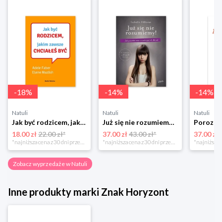
-
18
%
-
14
%
-
14
%
Natuli
Natuli
Natuli
Jak być rodzicem, jakim zawsze chciałeś być Media rodzina
Już się nie rozumiemy! Jak przeżyć czas trzaskających drzwi Esprit
18.00 zł
22.00 zł*
37.00 zł
43.00 zł*
37.00 zł
*najniższa cena z 30 dni przed obniżką
*najniższa cena z 30 dni przed obniżką
Zobacz wyprzedaże w Natuli
Inne produkty marki Znak Horyzont