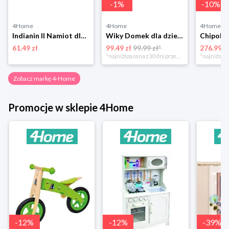
-
1
%
-
10
%
4Home
4Home
4Home
Indianin II Namiot dla dzieciczerwony 4-Home
Wiky Domek dla dzieci/namiot Krecik, 94 x 72 x 103 cm 4-Home
61.49 zł
99.49 zł
99.99 zł*
276.99 z
*najniższa cena z 30 dni przed obniżką
Zobacz markę 4-Home
Promocje w sklepie 4Home
-
12
%
-
12
%
-
39
%