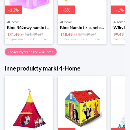
-
13
%
-
5
%
-
1
%
4Home
4Home
4Home
Bino Różowy namiot - zamek
Bino Namiot z tunelem Słoń
131.49 zł
151.49 zł*
118.49 zł
124.49 zł*
99.49 zł
*najniższa cena z 30 dni przed obniżką
*najniższa cena z 30 dni przed obniżką
Zobacz wyprzedaże w 4Home
Inne produkty marki 4-Home