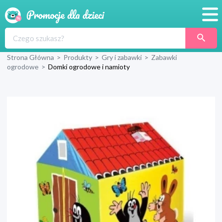
Promocje
Strona Główna
>
Produkty
>
Gry i zabawki
>
Zabawki
Produkty
ogrodowe
>
Domki ogrodowe i namioty
Sklepy
Blog
Wyprawka