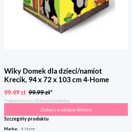
Wiky Domek dla dzieci/namiot
Krecik, 94 x 72 x 103 cm 4-Home
99.49
zł
99.99
zł
*
* najniższa cena z 30 dni przed obniżką
Zobacz w sklepie 4Home
Szczegóły produktu
Marka
:
4-Home