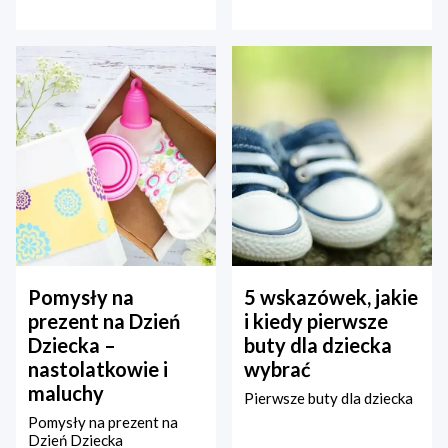
Pomysły na
5 wskazówek, jakie
prezent na Dzień
i kiedy pierwsze
Dziecka –
buty dla dziecka
nastolatkowie i
wybrać
maluchy
Pierwsze buty dla dziecka
Pomysły na prezent na
Dzień Dziecka