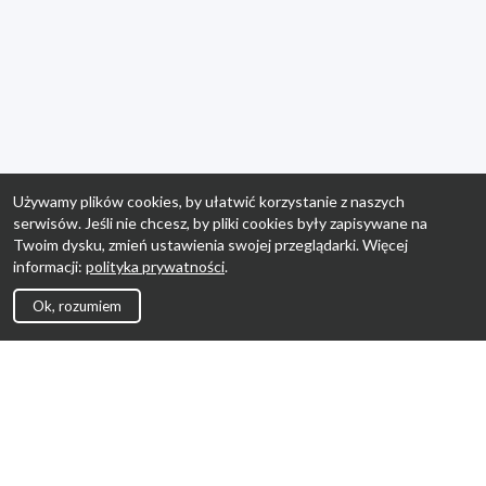
Używamy plików cookies, by ułatwić korzystanie z naszych
serwisów. Jeśli nie chcesz, by pliki cookies były zapisywane na
Twoim dysku, zmień ustawienia swojej przeglądarki. Więcej
informacji:
polityka prywatności
.
Ok, rozumiem