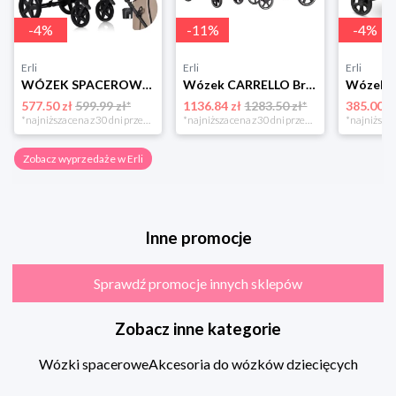
-
4
%
-
11
%
-
4
%
Erli
Erli
Erli
WÓZEK SPACEROWY DO 22KG DUŻE BEZOBSŁUGOWE KOŁA + Moskitiera LIONELO ANNET
Wózek CARRELLO Bravo SL Deluxe Copper Beige 2026
577.50 zł
599.99 zł*
1136.84 zł
1283.50 zł*
385.00 z
*najniższa cena z 30 dni przed obniżką
*najniższa cena z 30 dni przed obniżką
Zobacz wyprzedaże w Erli
Inne promocje
Sprawdź promocje innych sklepów
Zobacz inne kategorie
Wózki spacerowe
Akcesoria do wózków dziecięcych