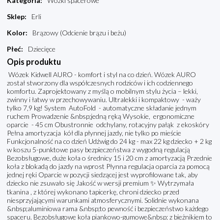
Kategoria
:
Wózki spacerowe
Sklep
:
Erli
Kolor
:
Brązowy (Odcienie brązu i beżu)
Płeć
:
Dziecięce
Opis produktu
Wózek Kidwell AURO - komfort i styl na co dzień. Wózek AURO
został stworzony dla współczesnych rodziców i ich codziennego
komfortu. Zaprojektowany z myślą o mobilnym stylu życia – lekki,
zwinny i łatwy w przechowywaniu. Ultralekki i kompaktowy - waży
tylko 7,9 kg! System AutoFold - automatyczne składanie jednym
ruchem Prowadzenie &nbsp;jedną ręką Wysokie, ergonomiczne
oparcie - 45 cm Obustronnie odchylany, rotacyjny pałąk z ekoskóry
Pełna amortyzacja kół dla płynnej jazdy, nie tylko po mieście
Funkcjonalność na co dzień Udźwig do 24 kg - max 22 kg dziecko + 2 kg
w koszu 5-punktowe pasy bezpieczeństwa z wygodną regulacją
Bezobsługowe, duże koła o średnicy 15 i 20 cm z amortyzacją Przednie
koła z blokadą do jazdy na wprost Płynna regulacja oparcia za pomocą
jednej ręki Oparcie w pozycji siedzącej jest wyprofilowane tak, aby
dziecko nie zsuwało się Jakość w wersji premium ✨ Wytrzymała
tkanina , z której wykonano tapicerkę, chroni dziecko przed
niesprzyjającymi warunkami atmosferycznymi. Solidnie wykonana
&nbsp;aluminiowa rama &nbsp;to pewność i bezpieczeństwo każdego
spaceru. Bezobsługowe koła piankowo-gumowe&nbsp; z bieżnikiem to