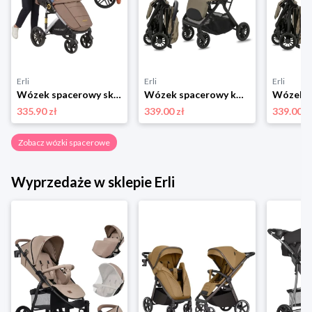
Erli
Erli
Erli
Wózek spacerowy składany uchwyt na kubek +folia brązowy SUMMER BABY
Wózek spacerowy kompaktowy KIDWELL AURO brązowy beż AUTOFOLD lekki zwrotny
335.90 zł
339.00 zł
339.00 z
Zobacz wózki spacerowe
Wyprzedaże w sklepie Erli