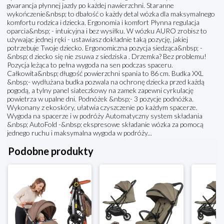
gwarancja płynnej jazdy po każdej nawierzchni. Staranne
wykończenie&nbsp; to dbałość o każdy detal wózka dla maksymalnego
komfortu rodzica i dziecka. Ergonomia i komfort Płynna regulacja
oparcia&nbsp; - intuicyjna i bez wysiłku. W wózku AURO zrobisz to
używając jednej ręki - ustawiasz dokładnie taką pozycję, jakiej
potrzebuje Twoje dziecko. Ergonomiczna pozycja siedząca&nbsp; -
&nbsp; d ziecko się nie zsuwa z siedziska . Drzemka? Bez problemu!
Pozycja leżąca to pełna wygoda na sen podczas spaceru.
Całkowita&nbsp; długość powierzchni spania to 86 cm. Budka XXL
&nbsp;- wydłużana budka pozwala na ochronę dziecka przed każdą
pogodą, a tylny panel siateczkowy na zamek zapewni cyrkulację
powietrza w upalne dni. Podnóżek &nbsp;- 3 pozycje podnóżka.
Wykonany z ekoskóry, ułatwia czyszczenie po każdym spacerze.
Wygoda na spacerze i w podróży Automatyczny system składania
&nbsp; AutoFold -&nbsp; ekspresowe składanie wózka za pomocą
jednego ruchu i maksymalna wygoda w podróży...
Podobne produkty