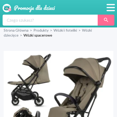
Promocje
Strona Główna
>
Produkty
>
Wózki i foteliki
>
Wózki
Produkty
dziecięce
>
Wózki spacerowe
Sklepy
Blog
Wyprawka