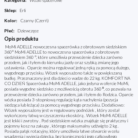
Kategoria
:
Wózki spacerowe
Sklep
:
Erli
Kolor
:
Czarny (Czerń)
Płeć
:
Dziewczęce
Opis produktu
MoMi ADELLE nowoczesna spacerówka z obrotowym siedziskiem
360° MoMi ADELLE to nowoczesna spacerówka z obrotowym
siedziskiem 360 °, które umożliwia przewożenie dziecka zarówno
przodem, jak i tyłem do kierunku jazdy oraz szybką zmianę jego
ustawienia . Oparcie można regulować jedną ręką za pomocą dużego,
wygodnego przycisku. Wózek wyposażono także w powiększaną
budkę. Przeznaczony jest dla dzieci o wadze do 22 kg. KOMFORT NA
CO DZIEŃ Spacerówka MoMi ADELLE, jako jedyna w ofercie MoMi,
posiada wygodne siedzisko z możliwością obrotu 360 ⁰, co pozwala na
przewożenie dziecka zarówno przodem, jak i tyłem do Rodzica. Oparcie
wózka posiada 3-stopniową regulację kąta nachylenia (pozycja
siedząca lub leżąca) za pomocą wygodnego przycisku. Dodatkowo:
Wózek wyposażony jest w regulowany podnóżek , który został
wykończony łatwą w czyszczeniu ekoskórą . Wózek MoMi ADELLE
jest lekki i zwrotny . Pod siedziskiem wózka znajduje się praktyczny i
pojemny kosz na zakupy , którego maksymalny udźwig to 2 kg .
Posiada pałąk rotacyjny, który umożliwia łatwe otwarcie w celu
wsadzenia i wyjęcia dziecka, bez konieczności jego całkowitego