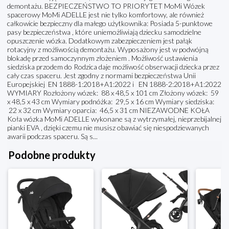
demontażu. BEZPIECZEŃSTWO TO PRIORYTET MoMi Wózek
spacerowy MoMi ADELLE jest nie tylko komfortowy, ale również
całkowicie bezpieczny dla małego użytkownika: Posiada 5-punktowe
pasy bezpieczeństwa , które uniemożliwiają dziecku samodzielne
opuszczenie wózka. Dodatkowym zabezpieczeniem jest pałąk
rotacyjny z możliwością demontażu. Wyposażony jest w podwójną
blokadę przed samoczynnym złożeniem . Możliwość ustawienia
siedziska przodem do Rodzica daje możliwość obserwacji dziecka przez
cały czas spaceru. Jest zgodny z normami bezpieczeństwa Unii
Europejskiej EN 1888-1:2018+A1:2022 i EN 1888-2:2018+A1:2022
WYMIARY Rozłożony wózek: 88 x 48,5 x 101 cm Złożony wózek: 59
x 48,5 x 43 cm Wymiary podnóżka: 29,5 x 16 cm Wymiary siedziska:
22 x 32 cm Wymiary oparcia: 46,5 x 31 cm NIEZAWODNE KOŁA
Koła wózka MoMi ADELLE wykonane są z wytrzymałej, nieprzebijalnej
pianki EVA , dzięki czemu nie musisz obawiać się niespodziewanych
awarii podczas spaceru. Są s...
Podobne produkty