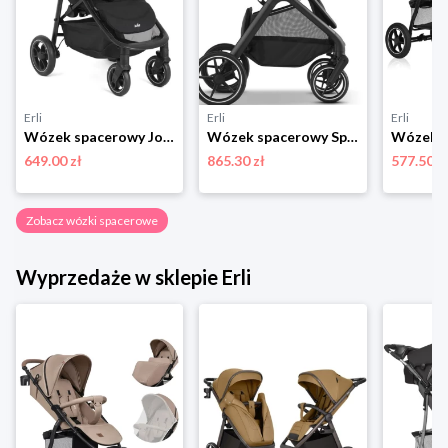
Erli
Erli
Erli
Wózek spacerowy Joie Litetrax Shale do 22 kg czarny
Wózek spacerowy Spacerówka SIROCCO przód tył DUŻE KOŁA Amortyzacja do 22kg
649.00 zł
865.30 zł
577.50 z
Zobacz wózki spacerowe
Wyprzedaże w sklepie Erli