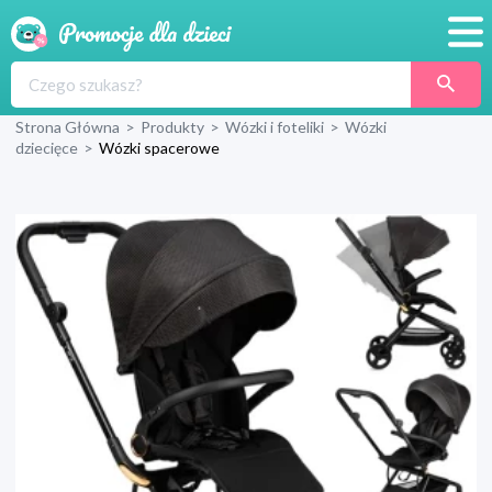
Promocje
Strona Główna
>
Produkty
>
Wózki i foteliki
>
Wózki
Produkty
dziecięce
>
Wózki spacerowe
Sklepy
Blog
Wyprawka