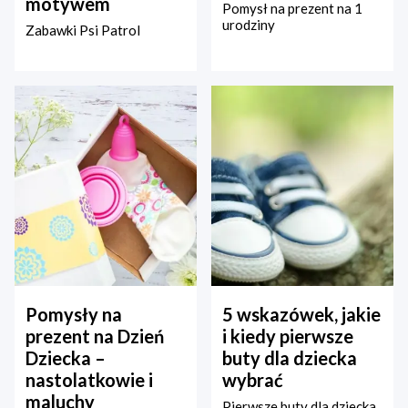
motywem
Pomysł na prezent na 1
urodziny
Zabawki Psi Patrol
Pomysły na
5 wskazówek, jakie
prezent na Dzień
i kiedy pierwsze
Dziecka –
buty dla dziecka
nastolatkowie i
wybrać
maluchy
Pierwsze buty dla dziecka