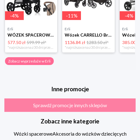
-
4
%
-
11
%
-
4
%
Erli
Erli
Erli
WÓZEK SPACEROWY DO 22KG DUŻE BEZOBSŁUGOWE KOŁA + Moskitiera LIONELO ANNET
Wózek CARRELLO Bravo SL Deluxe Copper Beige 2026
577.50 zł
599.99 zł*
1136.84 zł
1283.50 zł*
385.00 z
*najniższa cena z 30 dni przed obniżką
*najniższa cena z 30 dni przed obniżką
Zobacz wyprzedaże w Erli
Inne promocje
Sprawdź promocje innych sklepów
Zobacz inne kategorie
Wózki spacerowe
Akcesoria do wózków dziecięcych