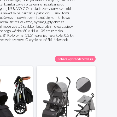
te, komfortowe i przyjemne niezależnie od
ą pogodę MUUVO GO posiada zamykany, szeroki
a nawet w najbardziej upalne dni. Dzięki temu
ać świeżym powietrzem i czuć się komfortowo
tem, ale też w każdej sytuacji, gdy chcesz
el może zostać szybko i bezproblemowo zapięty
nego wózka: 80 × 44 × 105 cm (z maks.
8” Koło tylne: 11,5”(waga jednego koła: 0,5 kg)
zeciwdeszczowa Okrycie na nóżki- śpiworek
Zobacz wyprzedaże w Erli