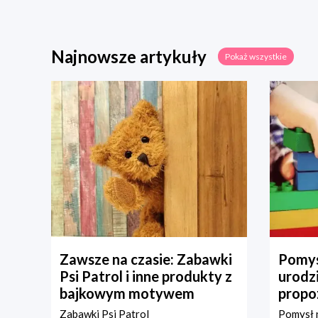
Najnowsze artykuły
Pokaż wszystkie
Zawsze na czasie: Zabawki
Pomys
Psi Patrol i inne produkty z
urodz
bajkowym motywem
propo
Zabawki Psi Patrol
Pomysł n