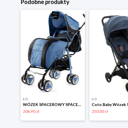
Podobne produkty
Erli
Erli
WÓZEK SPACEROWY SPACERÓWKA PARASOLKA + DODATKI - FOLIA OCIEPLACZ MOSKITIERA
206.90 zł
250.00 zł