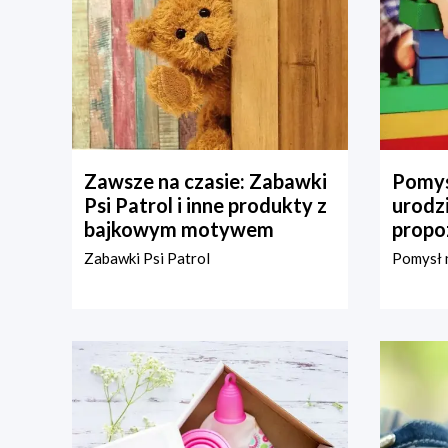
Zawsze na czasie: Zabawki
Pomys
Psi Patrol i inne produkty z
urodz
bajkowym motywem
propo
Zabawki Psi Patrol
Pomysł n