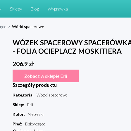
y
Sklepy
Blog
Wyprawka
ięce
>
Wózki spacerowe
WÓZEK SPACEROWY SPACERÓWKA 
- FOLIA OCIEPLACZ MOSKITIERA
206.9
zł
Zobacz w sklepie Erli
Szczegóły produktu
Kategoria
:
Wózki spacerowe
Sklep
:
Erli
Kolor
:
Niebieski
Płeć
:
Dziewczęce