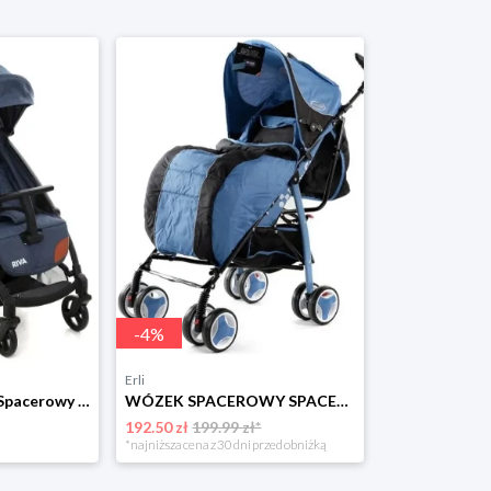
-
4
%
Erli
Coto Baby Wózek Spacerowy Riva Jeans
WÓZEK SPACEROWY SPACERÓWKA PARASOLKA + DODATKI - FOLIA OCIEPLACZ MOSKITIERA
192.50 zł
199.99 zł*
*najniższa cena z 30 dni przed obniżką