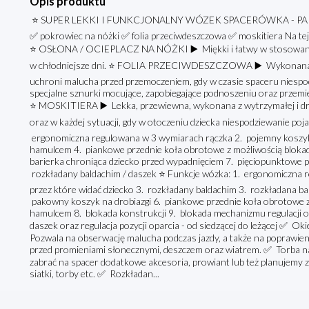
Opis produktu
⭐️ SUPER LEKKI I FUNKCJONALNY WÓZEK SPACERÓWKA - PARAS
✅️ pokrowiec na nóżki ✅️ folia przeciwdeszczowa ✅️ moskitiera Na tej
⭐️ OSŁONA / OCIEPLACZ NA NÓŻKI ▶️ Miękki i łatwy w stosowaniu 
w chłodniejsze dni. ⭐️ FOLIA PRZECIWDESZCZOWA ▶️ Wykonana z wy
uchroni malucha przed przemoczeniem, gdy w czasie spaceru niespodz
specjalne sznurki mocujące, zapobiegające podnoszeniu oraz przemie
⭐️ MOSKITIERA ▶️ Lekka, przewiewna, wykonana z wytrzymałej i drob
oraz w każdej sytuacji, gdy w otoczeniu dziecka niespodziewanie poja
ergonomiczna regulowana w 3 wymiarach rączka 2. pojemny koszyk n
hamulcem 4. piankowe przednie koła obrotowe z możliwością blokad
barierka chroniąca dziecko przed wypadnięciem 7. pięciopunktowe p
rozkładany baldachim / daszek ⭐️ Funkcje wózka: 1. ergonomiczna 
przez które widać dziecko 3. rozkładany baldachim 3. rozkładana ba
pakowny koszyk na drobiazgi 6. piankowe przednie koła obrotowe z 
hamulcem 8. blokada konstrukcji 9. blokada mechanizmu regulacji o
daszek oraz regulacja pozycji oparcia - od siedzącej do leżącej ✅️ 
Pozwala na obserwację malucha podczas jazdy, a także na poprawieni
przed promieniami słonecznymi, deszczem oraz wiatrem. ✅️ Torba na 
zabrać na spacer dodatkowe akcesoria, prowiant lub też planujemy z
siatki, torby etc. ✅️ Rozkładan...