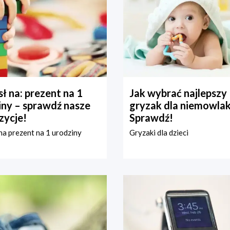
ł na: prezent na 1
Jak wybrać najlepszy
iny – sprawdź nasze
gryzak dla niemowla
zycje!
Sprawdź!
a prezent na 1 urodziny
Gryzaki dla dzieci