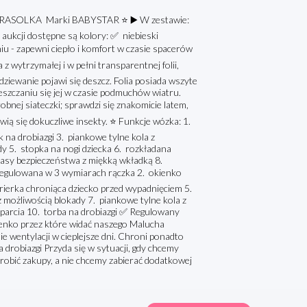
OLKA Marki BABYSTAR ⭐️ ▶️ W zestawie:
 aukcji dostępne są kolory: ✅️ niebieski
- zapewni ciepło i komfort w czasie spacerów
trzymałej i w pełni transparentnej folii,
iewanie pojawi się deszcz. Folia posiada wszyte
szczaniu się jej w czasie podmuchów wiatru.
nej siateczki; sprawdzi się znakomicie latem,
wią się dokuczliwe insekty. ⭐️ Funkcje wózka: 1.
a drobiazgi 3. piankowe tylne kola z
y 5. stopka na nogi dziecka 6. rozkładana
asy bezpieczeństwa z miękką wkładką 8.
regulowana w 3 wymiarach rączka 2. okienko
rierka chroniąca dziecko przed wypadnięciem 5.
możliwością blokady 7. piankowe tylne kola z
parcia 10. torba na drobiazgi ✅️ Regulowany
Okienko przez które widać naszego Malucha
e wentylacji w cieplejsze dni. Chroni ponadto
drobiazgi Przyda się w sytuacji, gdy chcemy
robić zakupy, a nie chcemy zabierać dodatkowej