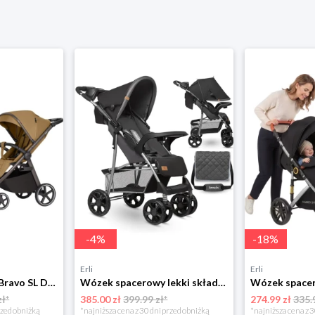
-
4
%
-
18
%
Erli
Erli
Wózek CARRELLO Bravo SL Deluxe Copper Beige 2026
Wózek spacerowy lekki składany duże koła czarny Lionelo Emma Plus + TORBA
zł*
385.00 zł
399.99 zł*
274.99 zł
335.
rzed obniżką
*najniższa cena z 30 dni przed obniżką
*najniższa cena z 3