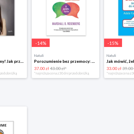
-
14
%
-
15
%
Natuli
Natuli
Już się nie rozumiemy! Jak przeżyć czas trzaskających drzwi Esprit
Porozumienie bez przemocy: o języku życia Czarna owca
37.00 zł
43.00 zł*
33.00 zł
39.00 
rzed obniżką
*najniższa cena z 30 dni przed obniżką
*najniższa cena z 3