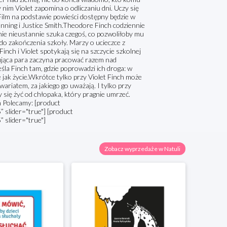
y nim Violet zapomina o odliczaniu dni. Uczy się
ilm na podstawie powieści dostępny będzie w
anning i Justice Smith.Theodore Finch codziennie
nie nieustannie szuka czegoś, co pozwoliłoby mu
i do zakończenia szkoły. Marzy o ucieczce z
inch i Violet spotykają się na szczycie szkolnej
kująca para zaczyna pracować razem nad
śla Finch tam, gdzie poprowadzi ich droga: w
e jak życie.Wkrótce tylko przy Violet Finch może
ariatem, za jakiego go uważają. I tylko przy
y się żyć od chłopaka, który pragnie umrzeć.
h Polecamy: [product
lider="true"] [product
slider="true"]
Zobacz wyprzedaże w Natuli