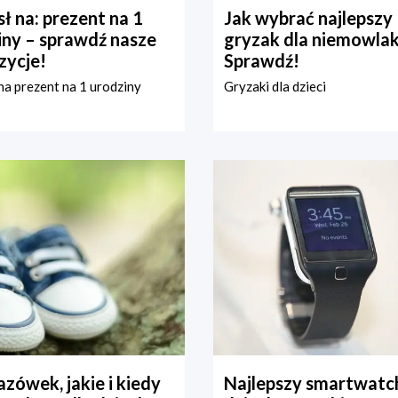
ł na: prezent na 1
Jak wybrać najlepszy
iny – sprawdź nasze
gryzak dla niemowla
zycje!
Sprawdź!
a prezent na 1 urodziny
Gryzaki dla dzieci
zówek, jakie i kiedy
Najlepszy smartwatch