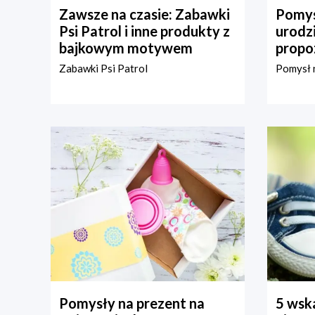
Zawsze na czasie: Zabawki
Pomys
Psi Patrol i inne produkty z
urodz
bajkowym motywem
propo
Zabawki Psi Patrol
Pomysł n
Pomysły na prezent na
5 wska