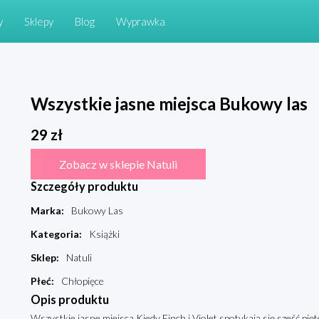
y
Sklepy
Blog
Wyprawka
Wszystkie jasne miejsca Bukowy las
29
zł
Zobacz w sklepie Natuli
Szczegóły produktu
Marka
:
Bukowy Las
Kategoria
:
Książki
Sklep
:
Natuli
Płeć
:
Chłopięce
Opis produktu
Wszystkie jasne miejsca Kiedy Finch i Violet spotykają się sześć pi