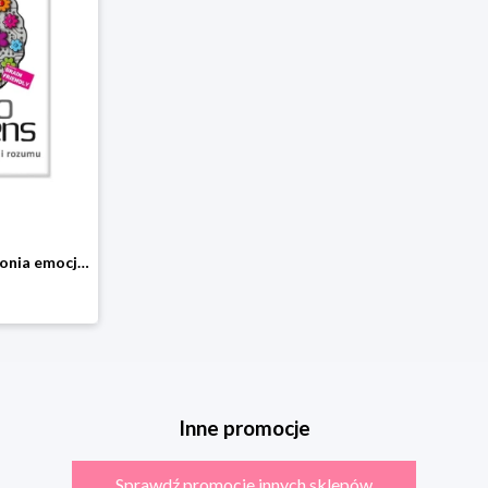
Emo Sapiens. Harmonia emocji i rozumu Bukowy las
Inne promocje
Sprawdź promocje innych sklepów