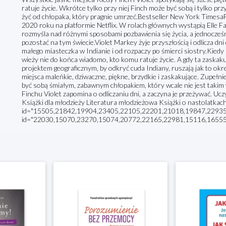
ratuje życie. Wkrótce tylko przy niej Finch może być sobą i tylko prz
żyć od chłopaka, który pragnie umrzeć.Bestseller New York TimesaF
2020 roku na platformie Netflix. W rolach głównych wystąpią Elle F
rozmyśla nad różnymi sposobami pozbawienia się życia, a jednocześ
pozostać na tym świecie.Violet Markey żyje przyszłością i odlicza dn
małego miasteczka w Indianie i od rozpaczy po śmierci siostry.Kiedy F
wieży nie do końca wiadomo, kto komu ratuje życie. A gdy ta zaska
projektem geograficznym, by odkryć cuda Indiany, ruszają jak to okre
miejsca maleńkie, dziwaczne, piękne, brzydkie i zaskakujące. Zupełni
być sobą śmiałym, zabawnym chłopakiem, który wcale nie jest takim w
Finchu Violet zapomina o odliczaniu dni, a zaczyna je przeżywać. Ucz
Książki dla młodzieży Literatura młodzieżowa Książki o nastolatkac
id="15505,21842,19904,23405,22105,22201,21018,19847,22935” s
id="22030,15070,23270,15074,20772,22165,22981,15116,16555” 