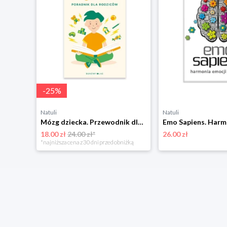
-
25
%
Natuli
Natuli
Mózg dziecka. Przewodnik dla rodziców Bukowy las
18.00 zł
24.00 zł*
26.00 zł
*najniższa cena z 30 dni przed obniżką