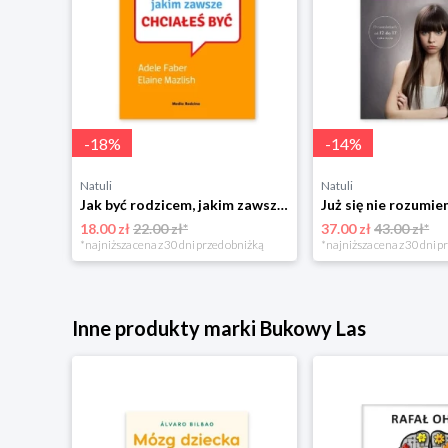
-
18
%
-
14
%
Natuli
Natuli
Najszczęśliwsze niemowlę w okolicy Mamania
Jak być rodzicem, jakim zawsze chciałeś być Media rodzina
18.00 zł
22.00 zł*
37.00 zł
43.00 zł*
niżką
*najniższa cena z 30 dni przed obniżką
*najniższa cena z 30 dni p
Inne produkty marki Bukowy Las