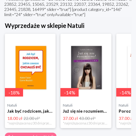
23852, 23455, 15065, 23529, 23132, 22037, 23364, 19852, 23262,
23445, 21838, 16499" slider="true"] [product category_id="146"
limit="24" slider="true" onlyAvailable="true"]
Wyprzedaże w sklepie Natuli
-
18
%
-
14
%
-
14
%
Natuli
Natuli
Natuli
Jak być rodzicem, jakim zawsze chciałeś być Media rodzina
Już się nie rozumiemy! Jak przeżyć czas trzaskających drzwi Esprit
18.00 zł
22.00 zł*
37.00 zł
43.00 zł*
37.00 zł
*najniższa cena z 30 dni przed obniżką
*najniższa cena z 30 dni przed obniżką