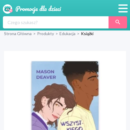
Promocje
Strona Główna
>
Produkty
>
Edukacja
>
Książki
Produkty
Sklepy
Blog
Wyprawka