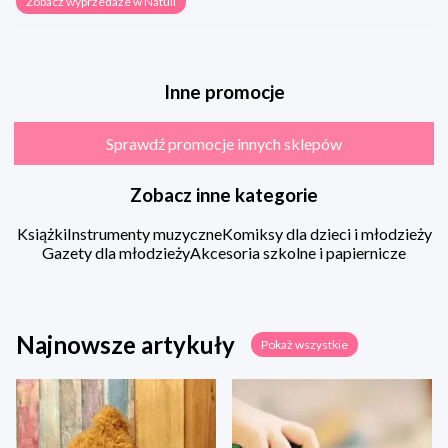
Zobacz wyprzedaże w Natuli
Inne promocje
Sprawdź promocje innych sklepów
Zobacz inne kategorie
Książki
Instrumenty muzyczne
Komiksy dla dzieci i młodzieży
Gazety dla młodzieży
Akcesoria szkolne i papiernicze
Najnowsze artykuły
Pokaż wszystkie