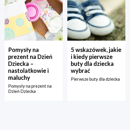
Pomysły na
5 wskazówek, jakie
prezent na Dzień
i kiedy pierwsze
Dziecka –
buty dla dziecka
nastolatkowie i
wybrać
maluchy
Pierwsze buty dla dziecka
Pomysły na prezent na
Dzień Dziecka