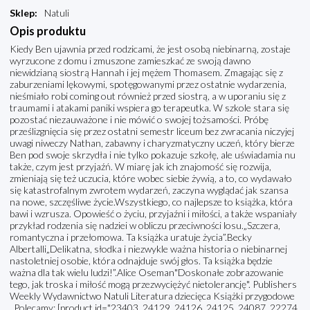
Sklep
:
Natuli
Opis produktu
Kiedy Ben ujawnia przed rodzicami, że jest osobą niebinarną, zostaje
wyrzucone z domu i zmuszone zamieszkać ze swoją dawno
niewidzianą siostrą Hannah i jej mężem Thomasem. Zmagając się z
zaburzeniami lękowymi, spotęgowanymi przez ostatnie wydarzenia,
nieśmiało robi coming out również przed siostrą, a w uporaniu się z
traumami i atakami paniki wspiera go terapeutka. W szkole stara się
pozostać niezauważone i nie mówić o swojej tożsamości. Próbę
prześlizgnięcia się przez ostatni semestr liceum bez zwracania niczyjej
uwagi niweczy Nathan, zabawny i charyzmatyczny uczeń, który bierze
Ben pod swoje skrzydła i nie tylko pokazuje szkołę, ale uświadamia nu
także, czym jest przyjaźń. W miarę jak ich znajomość się rozwija,
zmieniają się też uczucia, które wobec siebie żywią, a to, co wydawało
się katastrofalnym zwrotem wydarzeń, zaczyna wyglądać jak szansa
na nowe, szczęśliwe życie.Wszystkiego, co najlepsze to książka, która
bawi i wzrusza. Opowieść o życiu, przyjaźni i miłości, a także wspaniały
przykład rodzenia się nadziei w obliczu przeciwności losu.„Szczera,
romantyczna i przełomowa. Ta książka uratuje życia”.Becky
Albertalli„Delikatna, słodka i niezwykle ważna historia o niebinarnej
nastoletniej osobie, która odnajduje swój głos. Ta książka będzie
ważna dla tak wielu ludzi!”.Alice Oseman"Doskonałe zobrazowanie
tego, jak troska i miłość mogą przezwyciężyć nietolerancję". Publishers
Weekly Wydawnictwo Natuli Literatura dziecięca Książki przygodowe
Polecamy: [product id="23403, 24129, 24126, 24125, 24087, 22274,