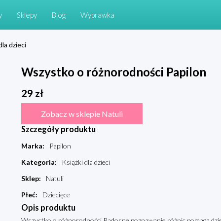
y
Sklepy
Blog
Wyprawka
dla dzieci
Wszystko o różnorodności Papilon
29
zł
Zobacz w sklepie Natuli
Szczegóły produktu
Marka
:
Papilon
Kategoria
:
Książki dla dzieci
Sklep
:
Natuli
Płeć
:
Dziecięce
Opis produktu
Wszystko o różnorodności Radosne poznawanie różnic pomaga dzie