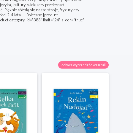
 języka, kultury, wieku czy przekonań –
 Pięknie różnią się nasze stroje, fryzury czy
dzieci 2-4 lata Polecane [product
oduct category_id="383" limit="24" slider="true"
Zobacz wyprzedaże w Natuli