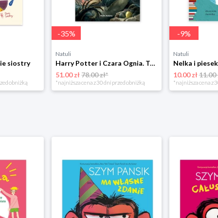
-
35
%
-
9
%
Natuli
Natuli
ie siostry
Harry Potter i Czara Ognia. Tom 4 Media rodzina
51.00 zł
78.00 zł*
10.00 zł
11.00 
rzed obniżką
*najniższa cena z 30 dni przed obniżką
*najniższa cena z 3