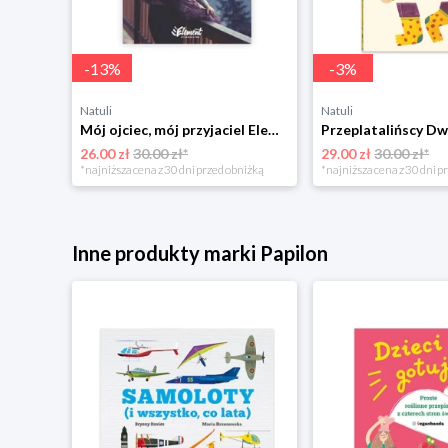
-
13
%
-
3
%
Natuli
Natuli
Trening intelektu dla dzieci Sensus
Mój ojciec, mój przyjaciel Element
Przeplatalińscy Dw
26.00 zł
30.00 zł*
29.00 zł
30.00 zł*
niżką
*najniższa cena z 30 dni przed obniżką
*najniższa cena z 30 dni p
Inne produkty marki Papilon