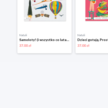
Natuli
Natuli
Reksio. Dobranocka wszech czasów Papilon
Samoloty! (i wszystko co lata) Papilon
37.00 zł
37.00 zł
niżką