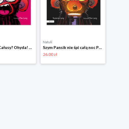
Natuli
Natuli
Szym pansik. Całusy? Ohyda! Papilon
Szym Pansik nie śpi całą noc Papilon
26.00 zł
29.00 zł