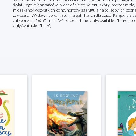
świat i jego mieszkańców. Niezależnie od koloru skóry, pochodzenia,
mieszkańcy wszystkich kontynentów zasługują na to, żeby ich poznać.
zwyczaje. Wydawnictwo Natuli Książki Natuli dla dzieci Książki dla 
category_id="639" limit="24" slider="true" onlyAvailable="true"] [pr
onlyAvailable="true"]