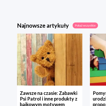
Najnowsze artykuły
Pokaż wszystkie
Zawsze na czasie: Zabawki
Pomys
Psi Patrol i inne produkty z
urodz
bajkowym motywem
propo