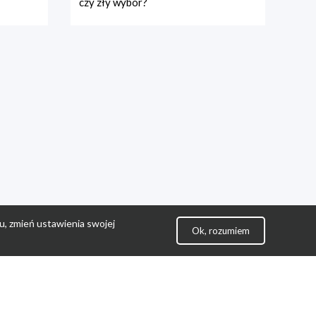
czy zły wybór?
u, zmień ustawienia swojej
Ok, rozumiem