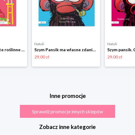
Natuli
Natuli
Dzieci gotują. Proste roślinne przepisy z czterech stron świata Papilon
Szym Pansik ma własne zdanie Papilon
29.00 zł
29.00 zł
Inne promocje
Sprawdź promocje innych sklepów
Zobacz inne kategorie