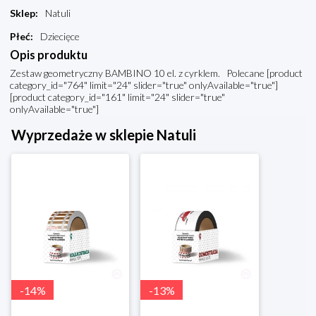
Sklep
:
Natuli
Płeć
:
Dziecięce
Opis produktu
Zestaw geometryczny BAMBINO 10 el. z cyrklem. Polecane [product
category_id="764" limit="24" slider="true" onlyAvailable="true"]
[product category_id="161" limit="24" slider="true"
onlyAvailable="true"]
Wyprzedaże w sklepie Natuli
-
14
%
-
13
%