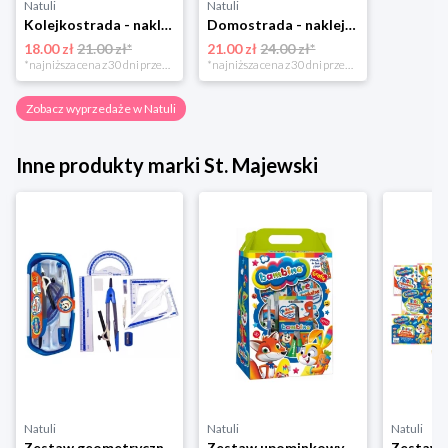
Natuli
Natuli
Kolejkostrada - naklejaj tory Zuzutoys
Domostrada - naklejaj ulice Zuzutoys
18.00 zł
21.00 zł*
21.00 zł
24.00 zł*
*najniższa cena z 30 dni przed obniżką
*najniższa cena z 30 dni przed obniżką
Zobacz wyprzedaże w Natuli
Inne produkty marki St. Majewski
Natuli
Natuli
Natuli
Zestaw geometryczny 10 el. z cyrklem BAMBINO St-majewski
Zestaw upominkowy Bambino St-majewski