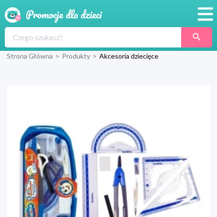
Promocje
Strona Główna
>
Produkty
>
Akcesoria dziecięce
Produkty
Sklepy
Blog
Wyprawka