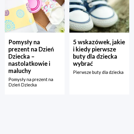
Pomysły na
5 wskazówek, jakie
prezent na Dzień
i kiedy pierwsze
Dziecka –
buty dla dziecka
nastolatkowie i
wybrać
maluchy
Pierwsze buty dla dziecka
Pomysły na prezent na
Dzień Dziecka