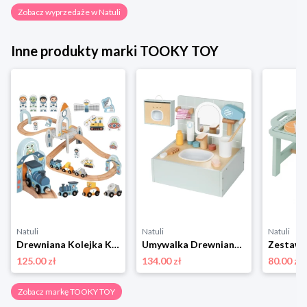
Zobacz wyprzedaże w Natuli
Inne produkty marki TOOKY TOY
Natuli
Natuli
Natuli
Drewniana Kolejka Kosmiczna Zestaw Tory, TOOKY TOY Tooky toy
Umywalka Drewniana z Akcesoriami, TOOKY TOY Tooky toy
125.00 zł
134.00 zł
80.00 zł
Zobacz markę TOOKY TOY