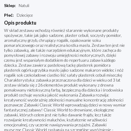
Sklep
:
Natuli
Płeć
:
Dziecięce
Opis produktu
W skład zestawu wchodzą również starannie wykonane produkty
spożywcze, takie jak jajko sadzone, plaster cebuli, soczysty pomidor,
aromatyczny grzyb, chrupiący rogalik, opakowanie soku
pomarańczowego oraz realistyczna kostka masła. Zestaw ten jest nie
tylko zabawką, ale także narzędziem edukacyjnym, które zachęca do
pomysłowej zabawy i rozwoju umiejętności motorycznych, dzięki
czemu jest wspaniałym dodatkiem do repertuaru zabaw każdego
dziecka. Zestaw zawiera: pastelową tackę plasterek pomidora
plasterek ogórka grzybka masło jajko sadzone makaron widelec i nóż
rogalik sok czekoladowe ciastko liść sałaty plasterek cebuli miseczkę
Charakterystyka: zabawka przeznaczona dla dzieci w wieku od 3 lat
zestaw składa się z 26 elementów produkt wykonany z drewna
pomalowany nietoksyczną farbą, bezpieczną dla dziecka i środowiska
produkt cechuje wysoka jakość wykonania Zabawka rozwija:
kreatywność wyobraźnię zdolności manualne koncentrację zdolności
poznawcze Zabawki Classic World wprowadzają dzieci w nowy wymiar
fantastycznej zabawy! Classic World to drewniane, ekologiczne
zabawki, których celem jest nie tylko dawanie frajdy, lecz także
rozwijanie kreatywności maluchów, kształcenie wrażliwości
emocjonalnej, czy uczenie nawiązywania przyjaźni. Zabawki
muzyczne Classic World zasługują na szczególne wyróżnienie -