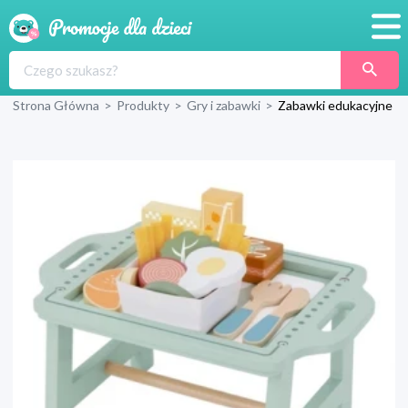
Promocje
Strona Główna
>
Produkty
>
Gry i zabawki
>
Zabawki edukacyjne
Produkty
Sklepy
Blog
Wyprawka