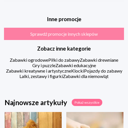
Inne promocje
Sprawdź promocje innych sklepów
Zobacz inne kategorie
Zabawki ogrodowe
Piłki do zabawy
Zabawki drewniane
Gry i puzzle
Zabawki edukacyjne
Zabawki kreatywne i artystyczne
Klocki
Pojazdy do zabawy
Lalki, zestawy i figurki
Zabawki dla niemowląt
Najnowsze artykuły
Pokaż wszystkie