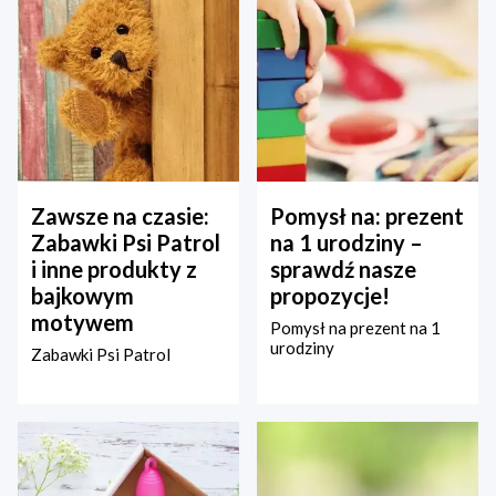
Zawsze na czasie:
Pomysł na: prezent
Zabawki Psi Patrol
na 1 urodziny –
i inne produkty z
sprawdź nasze
bajkowym
propozycje!
motywem
Pomysł na prezent na 1
urodziny
Zabawki Psi Patrol