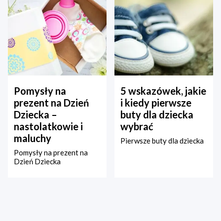
Pomysły na
5 wskazówek, jakie
prezent na Dzień
i kiedy pierwsze
Dziecka –
buty dla dziecka
nastolatkowie i
wybrać
maluchy
Pierwsze buty dla dziecka
Pomysły na prezent na
Dzień Dziecka