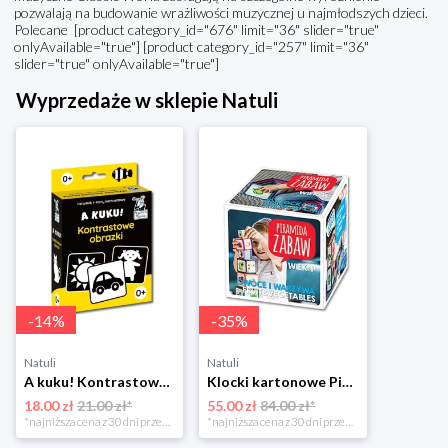
pozwalają na budowanie wrażliwości muzycznej u najmłodszych dzieci.
Polecane [product category_id="676" limit="36" slider="true"
onlyAvailable="true"] [product category_id="257" limit="36"
slider="true" onlyAvailable="true"]
Wyprzedaże w sklepie Natuli
-
14
%
-
35
%
Natuli
Natuli
A kuku! Kontrastowe obrazki. Karty kontrastowe + poradnik 0+ Edgard
Klocki kartonowe Piramida Zabaw. Owoce i Warzywa Piramida zabaw
18.00 zł
21.00 zł*
55.00 zł
84.00 zł*
*najniższa cena z 30 dni przed obniżką
*najniższa cena z 30 dni przed obniżką