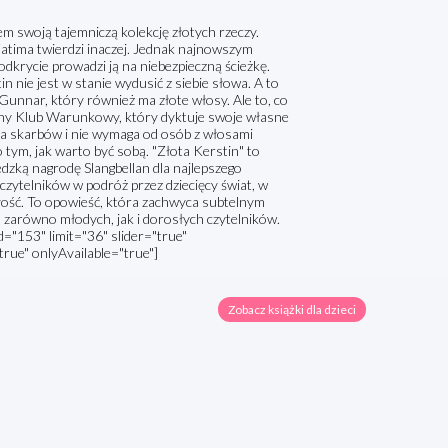
iem swoją tajemniczą kolekcję złotych rzeczy.
 Fatima twierdzi inaczej. Jednak najnowszym
odkrycie prowadzi ją na niebezpieczną ścieżkę.
 nie jest w stanie wydusić z siebie słowa. A to
, Gunnar, który również ma złote włosy. Ale to, co
Tajny Klub Warunkowy, który dyktuje swoje własne
ia skarbów i nie wymaga od osób z włosami
o tym, jak warto być sobą. "Złota Kerstin" to
edzką nagrodę Slangbellan dla najlepszego
a czytelników w podróż przez dziecięcy świat, w
 złość. To opowieść, która zachwyca subtelnym
zarówno młodych, jak i dorosłych czytelników.
"153" limit="36" slider="true"
true" onlyAvailable="true"]
Zobacz książki dla dzieci