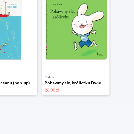
Natuli
Natuli
W głębinach oceanu (pop-up) Dwie siostry
Pobawmy się, króliczku Dwie siostry
26.00 zł
33.00 zł