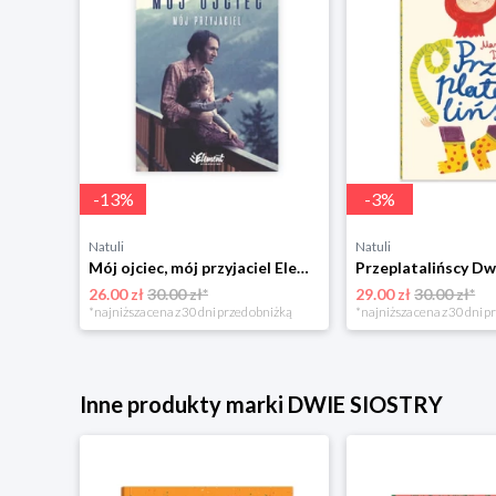
-
13
%
-
3
%
Natuli
Natuli
Trening intelektu dla dzieci Sensus
Mój ojciec, mój przyjaciel Element
Przeplatalińscy Dw
26.00 zł
30.00 zł*
29.00 zł
30.00 zł*
niżką
*najniższa cena z 30 dni przed obniżką
*najniższa cena z 30 dni p
Inne produkty marki DWIE SIOSTRY