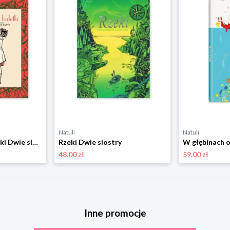
Natuli
Natuli
Zaczarowane baletki Dwie siostry
Rzeki Dwie siostry
48.00 zł
59.00 zł
Inne promocje