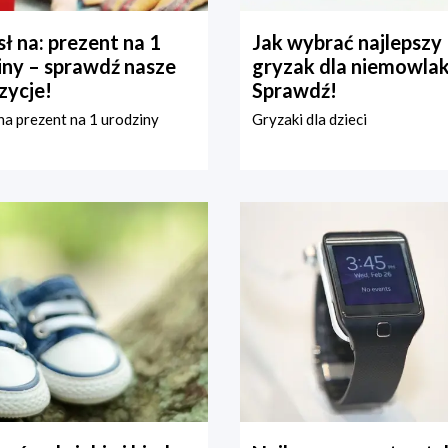
ł na: prezent na 1
Jak wybrać najlepszy
iny – sprawdź nasze
gryzak dla niemowla
zycje!
Sprawdź!
a prezent na 1 urodziny
Gryzaki dla dzieci