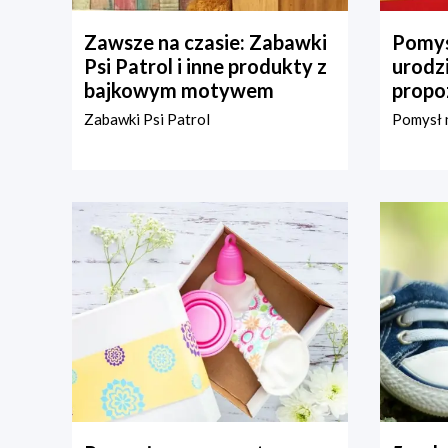
Zawsze na czasie: Zabawki
Pomys
Psi Patrol i inne produkty z
urodz
bajkowym motywem
propo
Zabawki Psi Patrol
Pomysł n