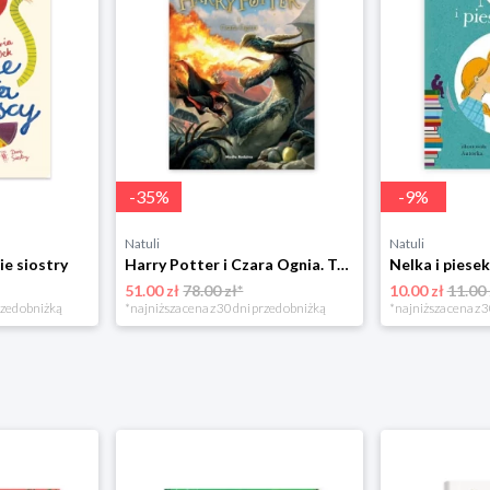
-
35
%
-
9
%
Natuli
Natuli
ie siostry
Harry Potter i Czara Ognia. Tom 4 Media rodzina
51.00 zł
78.00 zł*
10.00 zł
11.00 
rzed obniżką
*najniższa cena z 30 dni przed obniżką
*najniższa cena z 3