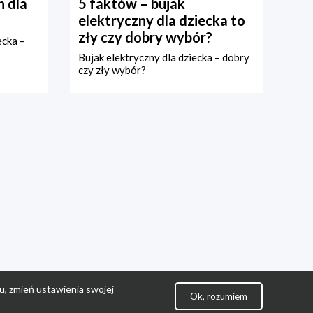
 dla
5 faktów – bujak
elektryczny dla dziecka to
zły czy dobry wybór?
ecka –
Bujak elektryczny dla dziecka – dobry
czy zły wybór?
u, zmień ustawienia swojej
Ok, rozumiem