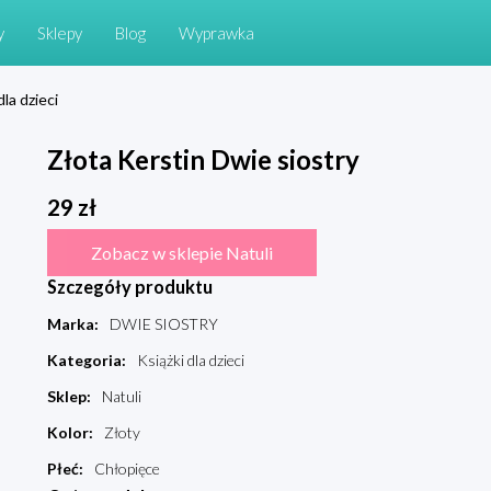
y
Sklepy
Blog
Wyprawka
dla dzieci
Złota Kerstin Dwie siostry
29
zł
Zobacz w sklepie Natuli
Szczegóły produktu
Marka
:
DWIE SIOSTRY
Kategoria
:
Książki dla dzieci
Sklep
:
Natuli
Kolor
:
Złoty
Płeć
:
Chłopięce