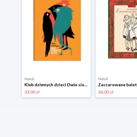
Natuli
Natuli
ostry
Klub dziwnych dzieci Dwie siostry
33.00 zł
26.00 zł