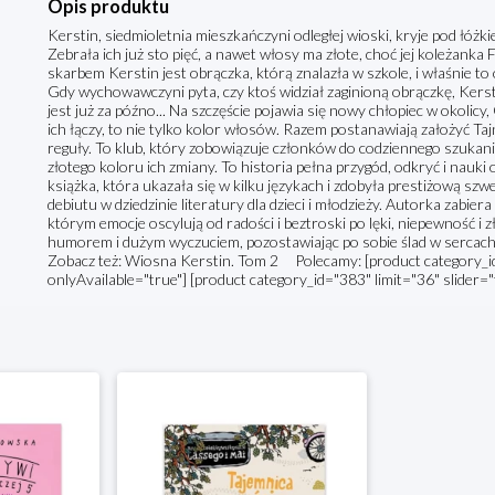
Opis produktu
Kerstin, siedmioletnia mieszkańczyni odległej wioski, kryje pod łóżk
Zebrała ich już sto pięć, a nawet włosy ma złote, choć jej koleżanka
skarbem Kerstin jest obrączka, którą znalazła w szkole, i właśnie to 
Gdy wychowawczyni pyta, czy ktoś widział zaginioną obrączkę, Kerstin
jest już za późno... Na szczęście pojawia się nowy chłopiec w okolicy
ich łączy, to nie tylko kolor włosów. Razem postanawiają założyć 
reguły. To klub, który zobowiązuje członków do codziennego szukan
złotego koloru ich zmiany. To historia pełna przygód, odkryć i nauki 
książka, która ukazała się w kilku językach i zdobyła prestiżową szw
debiutu w dziedzinie literatury dla dzieci i młodzieży. Autorka zabier
którym emocje oscylują od radości i beztroski po lęki, niepewność i
humorem i dużym wyczuciem, pozostawiając po sobie ślad w sercach 
Zobacz też: Wiosna Kerstin. Tom 2 Polecamy: [product category_id=
onlyAvailable="true"] [product category_id="383" limit="36" slider="