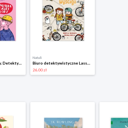
Natuli
Zagadka Łysej Góry. Detektywi z Tajemniczej 5 kontra duchy. Tom 5 Nasza księgarnia
Biuro detektywistyczne Lassego i Mai. Tajemnica wyścigu Zakamarki
26.00 zł