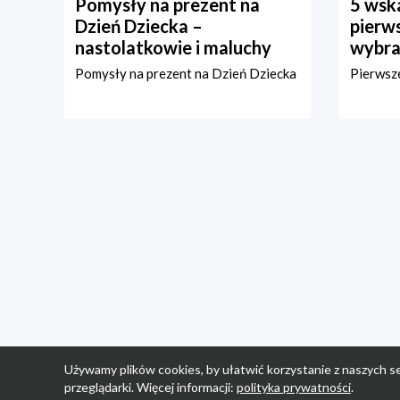
Pomysły na prezent na
5 wska
Dzień Dziecka –
pierws
nastolatkowie i maluchy
wybra
Pomysły na prezent na Dzień Dziecka
Pierwsze
Używamy plików cookies, by ułatwić korzystanie z naszych se
przeglądarki. Więcej informacji:
polityka prywatności
.