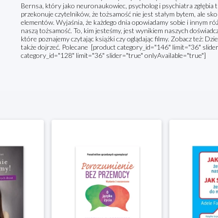
Bernsa, który jako neuronaukowiec, psycholog i psychiatra zgłębia 
przekonuje czytelników, że tożsamość nie jest stałym bytem, ale sk
elementów. Wyjaśnia, że każdego dnia opowiadamy sobie i innym różn
naszą tożsamość. To, kim jesteśmy, jest wynikiem naszych doświadcze
które poznajemy czytając książki czy oglądając filmy. Zobacz też: Dzi
także dojrzeć. Polecane [product category_id="146" limit="36" slide
category_id="128" limit="36" slider="true" onlyAvailable="true"]