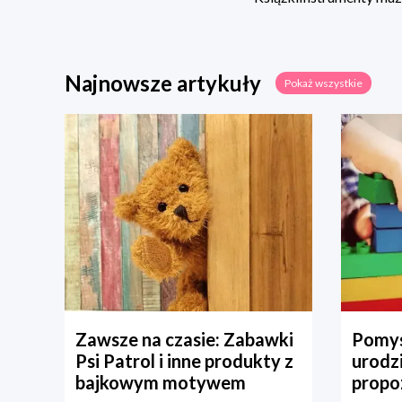
Najnowsze artykuły
Pokaż wszystkie
Zawsze na czasie: Zabawki
Pomys
Psi Patrol i inne produkty z
urodz
bajkowym motywem
propo