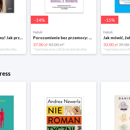
-
14
%
-
15
%
Natuli
Natuli
Już się nie rozumiemy! Jak przeżyć czas trzaskających drzwi Esprit
Porozumienie bez przemocy: o języku życia Czarna owca
37.00 zł
43.00 zł*
33.00 zł
39.00 
rzed obniżką
*najniższa cena z 30 dni przed obniżką
*najniższa cena z 3
ress