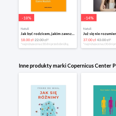
-
18
%
-
14
%
Natuli
Natuli
Najszczęśliwsze niemowlę w okolicy Mamania
Jak być rodzicem, jakim zawsze chciałeś być Media rodzina
18.00 zł
22.00 zł*
37.00 zł
43.00 zł*
niżką
*najniższa cena z 30 dni przed obniżką
*najniższa cena z 30 dni p
Inne produkty marki Copernicus Center P