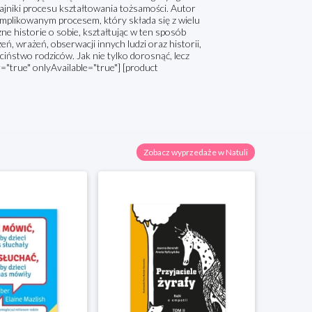
tajniki procesu kształtowania tożsamości. Autor
omplikowanym procesem, który składa się z wielu
e historie o sobie, kształtując w ten sposób
ń, wrażeń, obserwacji innych ludzi oraz historii,
eciństwo rodziców. Jak nie tylko dorosnąć, lecz
r="true" onlyAvailable="true"] [product
Zobacz wyprzedaże w Natuli