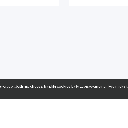
rwisów. Jeśli nie chcesz, by pliki cookies były zapisywane na Twoim dysk
a
Przepisy dla dzieci
Po