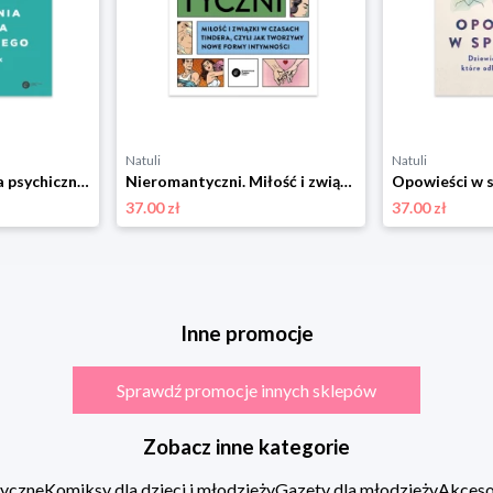
Natuli
Natuli
Zaburzenia zdrowia psychicznego. Przewodnik Copernicus center press
Nieromantyczni. Miłość i związki w czasach Tindera, czyli jak tworzymy nowe formy intymności Copernicus center press
37.00 zł
37.00 zł
Inne promocje
Sprawdź promocje innych sklepów
Zobacz inne kategorie
zyczne
Komiksy dla dzieci i młodzieży
Gazety dla młodzieży
Akcesor