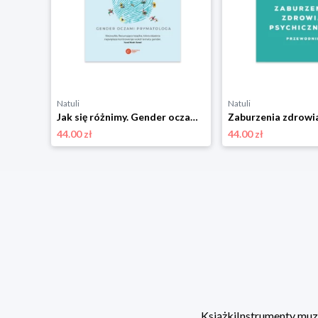
Natuli
Natuli
Jak się różnimy. Gender oczami prymatologa Copernicus center press
44.00 zł
44.00 zł
Książki
Instrumenty mu