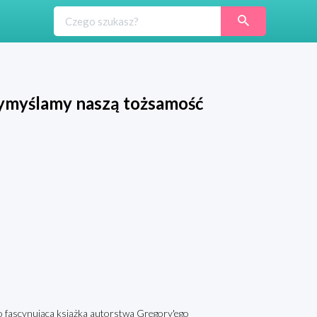
wymyślamy naszą tożsamość
o fascynująca książka autorstwa Gregory'ego