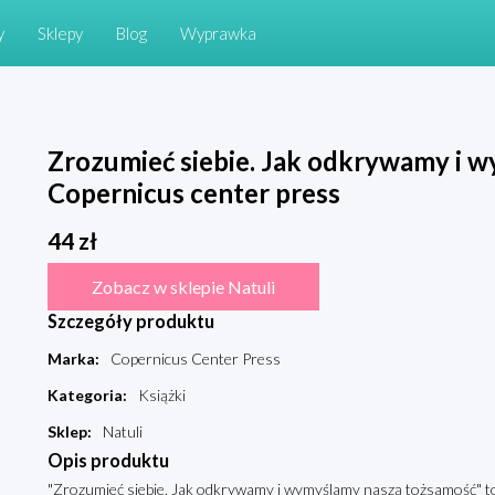
y
Sklepy
Blog
Wyprawka
Zrozumieć siebie. Jak odkrywamy i 
Copernicus center press
44
zł
Zobacz w sklepie Natuli
Szczegóły produktu
Marka
:
Copernicus Center Press
Kategoria
:
Książki
Sklep
:
Natuli
Opis produktu
"Zrozumieć siebie. Jak odkrywamy i wymyślamy naszą tożsamość" t