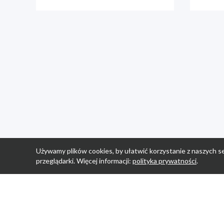
Używamy plików cookies, by ułatwić korzystanie z naszych se
przeglądarki. Więcej informacji:
polityka prywatności
.
Strona Główn