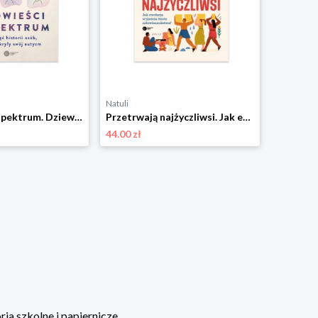
Natuli
Opowieści w spektrum. Dziewięć historii osób, które odkryły swój autyzm Copernicus center press
Przetrwają najżyczliwsi. Jak ewolucja wyjaśnia istotę człowieczeństwa? Copernicus center press
44.00 zł
ia szkolne i papiernicze