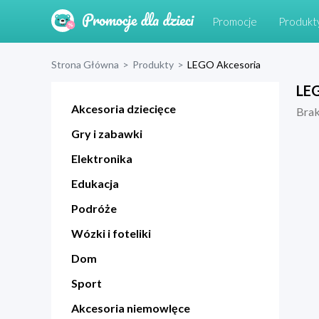
Promocje
Produkt
Strona Główna
>
Produkty
>
LEGO Akcesoria
LEG
Akcesoria dziecięce
Bra
Gry i zabawki
Elektronika
Edukacja
Podróże
Wózki i foteliki
Dom
Sport
Akcesoria niemowlęce