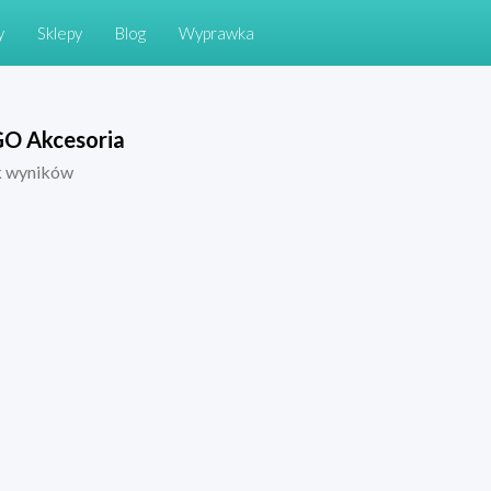
y
Sklepy
Blog
Wyprawka
O Akcesoria
k wyników