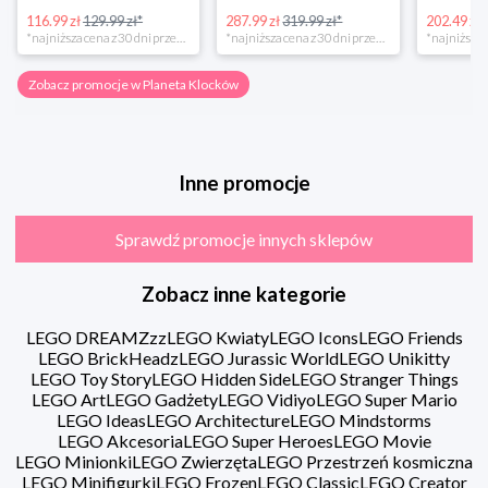
116.99 zł
129.99 zł*
287.99 zł
319.99 zł*
202.49 zł
*najniższa cena z 30 dni przed obniżką
*najniższa cena z 30 dni przed obniżką
Zobacz promocje w Planeta Klocków
Inne promocje
Sprawdź promocje innych sklepów
Zobacz inne kategorie
LEGO DREAMZzz
LEGO Kwiaty
LEGO Icons
LEGO Friends
LEGO BrickHeadz
LEGO Jurassic World
LEGO Unikitty
LEGO Toy Story
LEGO Hidden Side
LEGO Stranger Things
LEGO Art
LEGO Gadżety
LEGO Vidiyo
LEGO Super Mario
LEGO Ideas
LEGO Architecture
LEGO Mindstorms
LEGO Akcesoria
LEGO Super Heroes
LEGO Movie
LEGO Minionki
LEGO Zwierzęta
LEGO Przestrzeń kosmiczna
LEGO Minifigurki
LEGO Frozen
LEGO Classic
LEGO Creator