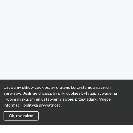
Używamy plików cookies, by ułatwić korzystanie z naszych
serwisów. Jeśli nie chcesz, by pliki cookies były zapisywane na
Twoim dysku, zmień ustawienia swojej przeglądarki. Więcej
informacji:
polityka prywatności
.
Ok, rozumiem