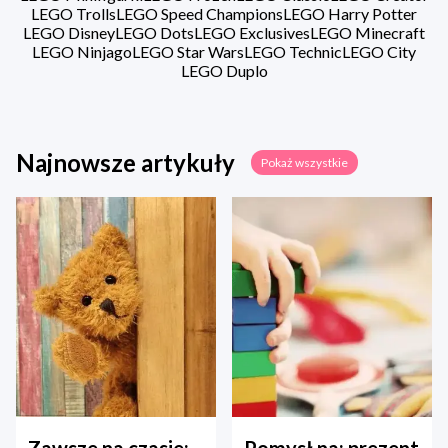
LEGO Trolls
LEGO Speed Champions
LEGO Harry Potter
LEGO Disney
LEGO Dots
LEGO Exclusives
LEGO Minecraft
LEGO Ninjago
LEGO Star Wars
LEGO Technic
LEGO City
LEGO Duplo
Najnowsze artykuły
Pokaż wszystkie
Zawsze na czasie:
Pomysł na: prezent