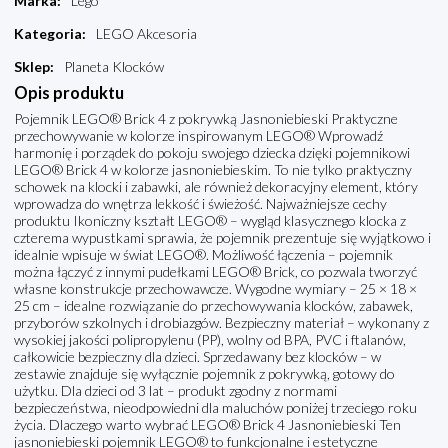
Marka
:
Lego
Kategoria
:
LEGO Akcesoria
Sklep
:
Planeta Klocków
Opis produktu
Pojemnik LEGO® Brick 4 z pokrywką Jasnoniebieski Praktyczne
przechowywanie w kolorze inspirowanym LEGO® Wprowadź
harmonię i porządek do pokoju swojego dziecka dzięki pojemnikowi
LEGO® Brick 4 w kolorze jasnoniebieskim. To nie tylko praktyczny
schowek na klocki i zabawki, ale również dekoracyjny element, który
wprowadza do wnętrza lekkość i świeżość. Najważniejsze cechy
produktu Ikoniczny kształt LEGO® – wygląd klasycznego klocka z
czterema wypustkami sprawia, że pojemnik prezentuje się wyjątkowo i
idealnie wpisuje w świat LEGO®. Możliwość łączenia – pojemnik
można łączyć z innymi pudełkami LEGO® Brick, co pozwala tworzyć
własne konstrukcje przechowawcze. Wygodne wymiary – 25 × 18 ×
25 cm – idealne rozwiązanie do przechowywania klocków, zabawek,
przyborów szkolnych i drobiazgów. Bezpieczny materiał – wykonany z
wysokiej jakości polipropylenu (PP), wolny od BPA, PVC i ftalanów,
całkowicie bezpieczny dla dzieci. Sprzedawany bez klocków – w
zestawie znajduje się wyłącznie pojemnik z pokrywką, gotowy do
użytku. Dla dzieci od 3 lat – produkt zgodny z normami
bezpieczeństwa, nieodpowiedni dla maluchów poniżej trzeciego roku
życia. Dlaczego warto wybrać LEGO® Brick 4 Jasnoniebieski Ten
jasnoniebieski pojemnik LEGO® to funkcjonalne i estetyczne