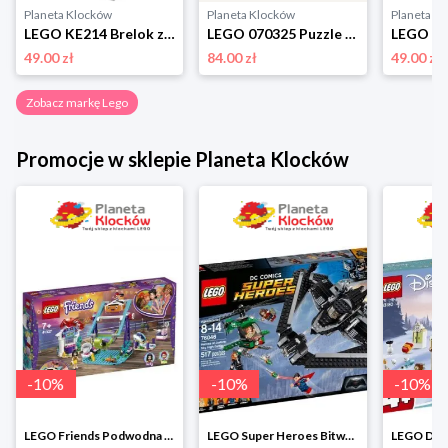
Planeta Klocków
Planeta Klocków
Planeta K
LEGO KE214 Brelok z latarką Dziadek do orzechów Lego
LEGO 070325 Puzzle Butterflies & Blooms (1000 elementów) Lego
49.00 zł
84.00 zł
49.00 zł
Zobacz markę Lego
Promocje w sklepie Planeta Klocków
-
10
%
-
10
%
-
10
%
LEGO Friends Podwodna Frajda w super cenie
LEGO Super Heroes Bitwa powietrzna w super cenie