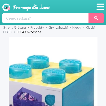
Promocje
Strona Główna
>
Produkty
>
Gry i zabawki
>
Klocki
>
Klocki
Produkty
LEGO
>
LEGO Akcesoria
Sklepy
Blog
Wyprawka