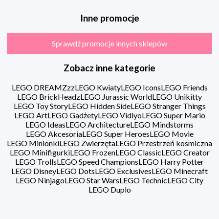
Inne promocje
Sprawdź promocje innych sklepów
Zobacz inne kategorie
LEGO DREAMZzz
LEGO Kwiaty
LEGO Icons
LEGO Friends
LEGO BrickHeadz
LEGO Jurassic World
LEGO Unikitty
LEGO Toy Story
LEGO Hidden Side
LEGO Stranger Things
LEGO Art
LEGO Gadżety
LEGO Vidiyo
LEGO Super Mario
LEGO Ideas
LEGO Architecture
LEGO Mindstorms
LEGO Akcesoria
LEGO Super Heroes
LEGO Movie
LEGO Minionki
LEGO Zwierzęta
LEGO Przestrzeń kosmiczna
LEGO Minifigurki
LEGO Frozen
LEGO Classic
LEGO Creator
LEGO Trolls
LEGO Speed Champions
LEGO Harry Potter
LEGO Disney
LEGO Dots
LEGO Exclusives
LEGO Minecraft
LEGO Ninjago
LEGO Star Wars
LEGO Technic
LEGO City
LEGO Duplo