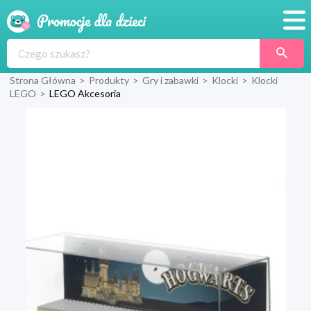
Promocje
Strona Główna
>
Produkty
>
Gry i zabawki
>
Klocki
>
Klocki
Produkty
LEGO
>
LEGO Akcesoria
Sklepy
Blog
Wyprawka