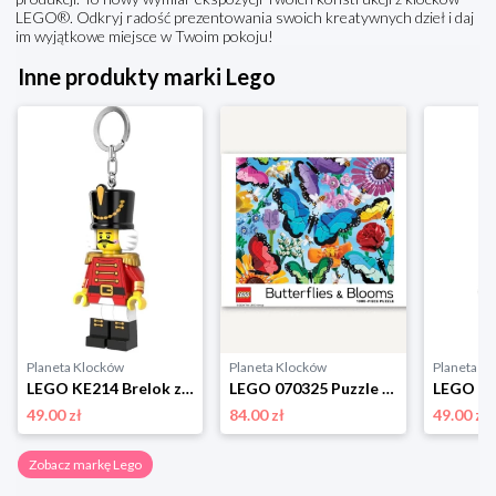
LEGO®. Odkryj radość prezentowania swoich kreatywnych dzieł i daj
im wyjątkowe miejsce w Twoim pokoju!
Inne produkty marki Lego
Planeta Klocków
Planeta Klocków
Planeta K
LEGO KE214 Brelok z latarką Dziadek do orzechów Lego
LEGO 070325 Puzzle Butterflies & Blooms (1000 elementów) Lego
49.00 zł
84.00 zł
49.00 zł
Zobacz markę Lego