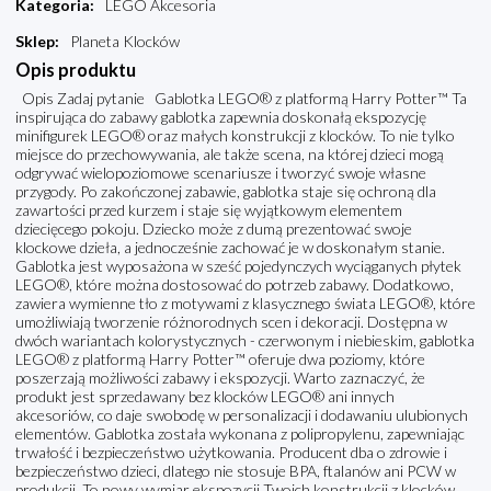
Kategoria
:
LEGO Akcesoria
Sklep
:
Planeta Klocków
Opis produktu
Opis Zadaj pytanie Gablotka LEGO® z platformą Harry Potter™ Ta
inspirująca do zabawy gablotka zapewnia doskonałą ekspozycję
minifigurek LEGO® oraz małych konstrukcji z klocków. To nie tylko
miejsce do przechowywania, ale także scena, na której dzieci mogą
odgrywać wielopoziomowe scenariusze i tworzyć swoje własne
przygody. Po zakończonej zabawie, gablotka staje się ochroną dla
zawartości przed kurzem i staje się wyjątkowym elementem
dziecięcego pokoju. Dziecko może z dumą prezentować swoje
klockowe dzieła, a jednocześnie zachować je w doskonałym stanie.
Gablotka jest wyposażona w sześć pojedynczych wyciąganych płytek
LEGO®, które można dostosować do potrzeb zabawy. Dodatkowo,
zawiera wymienne tło z motywami z klasycznego świata LEGO®, które
umożliwiają tworzenie różnorodnych scen i dekoracji. Dostępna w
dwóch wariantach kolorystycznych - czerwonym i niebieskim, gablotka
LEGO® z platformą Harry Potter™ oferuje dwa poziomy, które
poszerzają możliwości zabawy i ekspozycji. Warto zaznaczyć, że
produkt jest sprzedawany bez klocków LEGO® ani innych
akcesoriów, co daje swobodę w personalizacji i dodawaniu ulubionych
elementów. Gablotka została wykonana z polipropylenu, zapewniając
trwałość i bezpieczeństwo użytkowania. Producent dba o zdrowie i
bezpieczeństwo dzieci, dlatego nie stosuje BPA, ftalanów ani PCW w
produkcji. To nowy wymiar ekspozycji Twoich konstrukcji z klocków