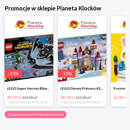
Promocje w sklepie Planeta Klocków
-
10
%
LEGO Disney Princess 43180 Zimowe święto w zamku Belli
Prezenty na Wielkanoc w Planecie Klocków od 16,99 zł
202.49 zł
224.99 zł*
16.98 zł
20%
*najniższa cena z 30 dni przed obniżką
Zobacz promocje w Planeta Klocków