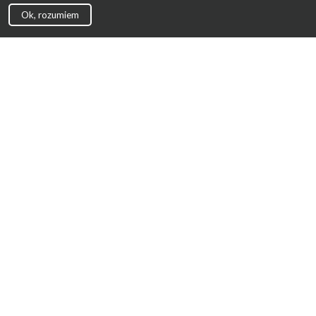
Ok, rozumiem
Strona Główna
Promocje
Sklepy
Wyprawka