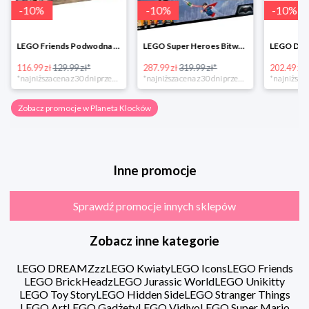
-
10
%
-
10
%
-
10
%
LEGO Friends Podwodna Frajda w super cenie
LEGO Super Heroes Bitwa powietrzna w super cenie
116.99 zł
129.99 zł*
287.99 zł
319.99 zł*
202.49 zł
*najniższa cena z 30 dni przed obniżką
*najniższa cena z 30 dni przed obniżką
Zobacz promocje w Planeta Klocków
Inne promocje
Sprawdź promocje innych sklepów
Zobacz inne kategorie
LEGO DREAMZzz
LEGO Kwiaty
LEGO Icons
LEGO Friends
LEGO BrickHeadz
LEGO Jurassic World
LEGO Unikitty
LEGO Toy Story
LEGO Hidden Side
LEGO Stranger Things
LEGO Art
LEGO Gadżety
LEGO Vidiyo
LEGO Super Mario