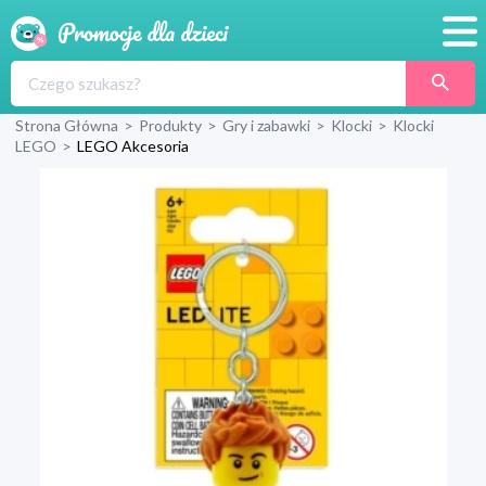
Promocje
Strona Główna
>
Produkty
>
Gry i zabawki
>
Klocki
>
Klocki
Produkty
LEGO
>
LEGO Akcesoria
Sklepy
Blog
Wyprawka