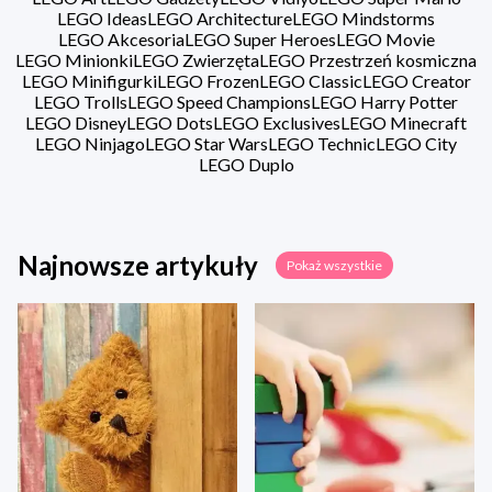
LEGO Ideas
LEGO Architecture
LEGO Mindstorms
LEGO Akcesoria
LEGO Super Heroes
LEGO Movie
LEGO Minionki
LEGO Zwierzęta
LEGO Przestrzeń kosmiczna
LEGO Minifigurki
LEGO Frozen
LEGO Classic
LEGO Creator
LEGO Trolls
LEGO Speed Champions
LEGO Harry Potter
LEGO Disney
LEGO Dots
LEGO Exclusives
LEGO Minecraft
LEGO Ninjago
LEGO Star Wars
LEGO Technic
LEGO City
LEGO Duplo
Najnowsze artykuły
Pokaż wszystkie