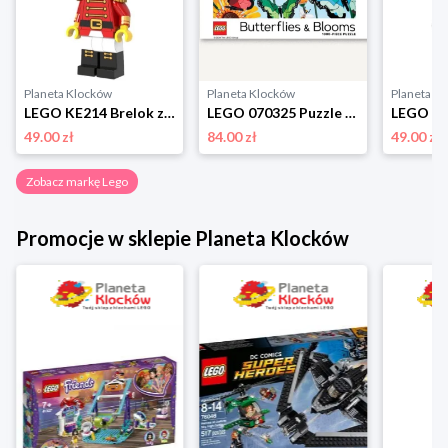
Planeta Klocków
Planeta Klocków
Planeta K
LEGO KE214 Brelok z latarką Dziadek do orzechów Lego
LEGO 070325 Puzzle Butterflies & Blooms (1000 elementów) Lego
49.00 zł
84.00 zł
49.00 zł
Zobacz markę Lego
Promocje w sklepie Planeta Klocków