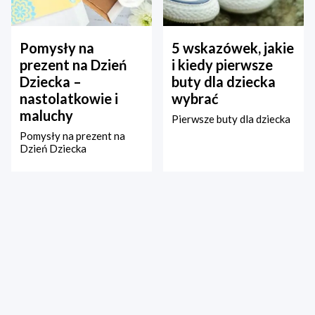
Pomysły na
5 wskazówek, jakie
prezent na Dzień
i kiedy pierwsze
Dziecka –
buty dla dziecka
nastolatkowie i
wybrać
maluchy
Pierwsze buty dla dziecka
Pomysły na prezent na
Dzień Dziecka