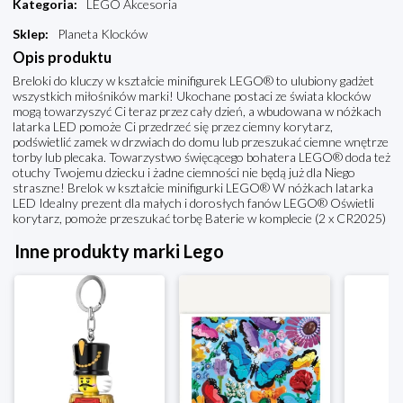
Kategoria
:
LEGO Akcesoria
Sklep
:
Planeta Klocków
Opis produktu
Breloki do kluczy w kształcie minifigurek LEGO® to ulubiony gadżet
wszystkich miłośników marki! Ukochane postaci ze świata klocków
mogą towarzyszyć Ci teraz przez cały dzień, a wbudowana w nóżkach
latarka LED pomoże Ci przedrzeć się przez ciemny korytarz,
podświetlić zamek w drzwiach do domu lub przeszukać ciemne wnętrze
torby lub plecaka. Towarzystwo święcącego bohatera LEGO® doda też
otuchy Twojemu dziecku i żadne ciemności nie będą już dla Niego
straszne! Brelok w kształcie minifigurki LEGO® W nóżkach latarka
LED Idealny prezent dla małych i dorosłych fanów LEGO® Oświetli
korytarz, pomoże przeszukać torbę Baterie w komplecie (2 x CR2025)
Inne produkty marki Lego