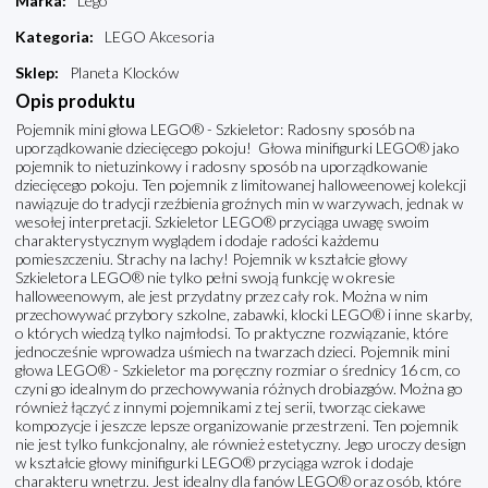
Marka
:
Lego
Kategoria
:
LEGO Akcesoria
Sklep
:
Planeta Klocków
Opis produktu
Pojemnik mini głowa LEGO® - Szkieletor: Radosny sposób na
uporządkowanie dziecięcego pokoju! Głowa minifigurki LEGO® jako
pojemnik to nietuzinkowy i radosny sposób na uporządkowanie
dziecięcego pokoju. Ten pojemnik z limitowanej halloweenowej kolekcji
nawiązuje do tradycji rzeźbienia groźnych min w warzywach, jednak w
wesołej interpretacji. Szkieletor LEGO® przyciąga uwagę swoim
charakterystycznym wyglądem i dodaje radości każdemu
pomieszczeniu. Strachy na lachy! Pojemnik w kształcie głowy
Szkieletora LEGO® nie tylko pełni swoją funkcję w okresie
halloweenowym, ale jest przydatny przez cały rok. Można w nim
przechowywać przybory szkolne, zabawki, klocki LEGO® i inne skarby,
o których wiedzą tylko najmłodsi. To praktyczne rozwiązanie, które
jednocześnie wprowadza uśmiech na twarzach dzieci. Pojemnik mini
głowa LEGO® - Szkieletor ma poręczny rozmiar o średnicy 16 cm, co
czyni go idealnym do przechowywania różnych drobiazgów. Można go
również łączyć z innymi pojemnikami z tej serii, tworząc ciekawe
kompozycje i jeszcze lepsze organizowanie przestrzeni. Ten pojemnik
nie jest tylko funkcjonalny, ale również estetyczny. Jego uroczy design
w kształcie głowy minifigurki LEGO® przyciąga wzrok i dodaje
charakteru wnętrzu. Jest idealny dla fanów LEGO® oraz osób, które