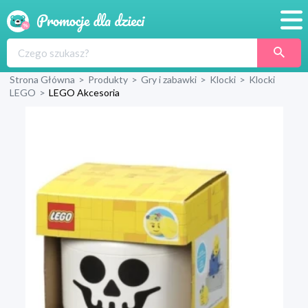
Promocje
Strona Główna
>
Produkty
>
Gry i zabawki
>
Klocki
>
Klocki
Produkty
LEGO
>
LEGO Akcesoria
Sklepy
Blog
Wyprawka