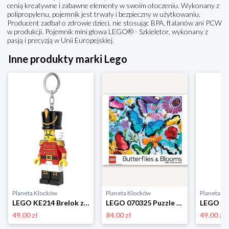
cenią kreatywne i zabawne elementy w swoim otoczeniu. Wykonany z
polipropylenu, pojemnik jest trwały i bezpieczny w użytkowaniu.
Producent zadbał o zdrowie dzieci, nie stosując BPA, ftalanów ani PCW
w produkcji. Pojemnik mini głowa LEGO® - Szkieletor, wykonany z
pasją i precyzją w Unii Europejskiej.
Inne produkty marki Lego
Planeta Klocków
Planeta Klocków
Planeta K
LEGO KE214 Brelok z latarką Dziadek do orzechów Lego
LEGO 070325 Puzzle Butterflies & Blooms (1000 elementów) Lego
49.00 zł
84.00 zł
49.00 zł