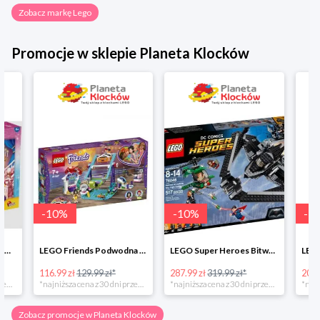
Zobacz markę Lego
Promocje w sklepie Planeta Klocków
-
10
%
-
10
%
-
10
%
LEGO Friends Podwodna Frajda w super cenie
LEGO Super Heroes Bitwa powietrzna w super cenie
116.99 zł
129.99 zł*
287.99 zł
319.99 zł*
202.49 zł
*najniższa cena z 30 dni przed obniżką
*najniższa cena z 30 dni przed obniżką
Zobacz promocje w Planeta Klocków