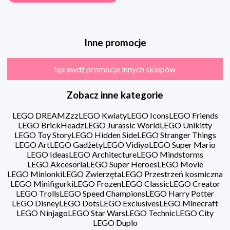
Inne promocje
Sprawdź promocje innych sklepów
Zobacz inne kategorie
LEGO DREAMZzz
LEGO Kwiaty
LEGO Icons
LEGO Friends
LEGO BrickHeadz
LEGO Jurassic World
LEGO Unikitty
LEGO Toy Story
LEGO Hidden Side
LEGO Stranger Things
LEGO Art
LEGO Gadżety
LEGO Vidiyo
LEGO Super Mario
LEGO Ideas
LEGO Architecture
LEGO Mindstorms
LEGO Akcesoria
LEGO Super Heroes
LEGO Movie
LEGO Minionki
LEGO Zwierzęta
LEGO Przestrzeń kosmiczna
LEGO Minifigurki
LEGO Frozen
LEGO Classic
LEGO Creator
LEGO Trolls
LEGO Speed Champions
LEGO Harry Potter
LEGO Disney
LEGO Dots
LEGO Exclusives
LEGO Minecraft
LEGO Ninjago
LEGO Star Wars
LEGO Technic
LEGO City
LEGO Duplo