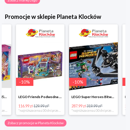
Zobacz markę Lego
Promocje w sklepie Planeta Klocków
-
10
%
-
10
%
-
10
%
LEGO Friends Podwodna Frajda w super cenie
LEGO Super Heroes Bitwa powietrzna w super cenie
116.99 zł
129.99 zł*
287.99 zł
319.99 zł*
202.49 zł
*najniższa cena z 30 dni przed obniżką
*najniższa cena z 30 dni przed obniżką
Zobacz promocje w Planeta Klocków