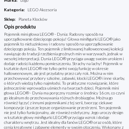
Marka
:
Lego
Kategoria
:
LEGO Akcesoria
Sklep
:
Planeta Klocków
Opis produktu
Pojemnik mini głowa LEGO® - Dynia: Radosny sposób na
uporządkowanie dziecięcego pokoju! Głowa minifigurki LEGO® jako
pojemnik to nietuzinkowy i radosny sposób na uporządkowanie
dziecięcego pokoju. Ten pojemnik z limitowanej halloweenowej kolekcji
nawiązuje do tradycji rzeźbienia groźnych min w warzywach, jednak w
wesołej interpretacji. Dynia LEGO® przyciąga uwagę swoim urokiem i
dodaje radości każdemu pomieszczeniu. Strachy na lachy! Pojemnik w
kształcie dyni LEGO® nie tylko pełni swoją funkcję w okresie
halloweenowym, ale jest przydatny przez cały rok. Można w nim
przechowywać przybory szkolne, zabawki, klocki LEGO® i inne skarby,
o których wiedzą tylko najmłodsi. To praktyczne rozwiązanie, które
jednocześnie wprowadza uśmiech na twarzach dzieci. Pojemnik mini
głowa LEGO® - Dynia ma poręczny rozmiar o średnicy 16 cm, co czyni
go idealnym do przechowywania różnych drobiazgów. Można go
również łączyć z innymi pojemnikami z tej serii, tworząc ciekawe
kompozycje i jeszcze lepsze organizowanie przestrzeni. Ten pojemnik
nie jest tylko funkcjonalny, ale również estetyczny. Jego uroczy design
w kształcie głowy minifigurki LEGO® przyciąga wzrok i dodaje
charakteru wnętrzu. Jest idealny dla fanów LEGO® oraz osób, które
cenią kreatywne i zabawne elementy w swoim otoczeniu. Wykonany z