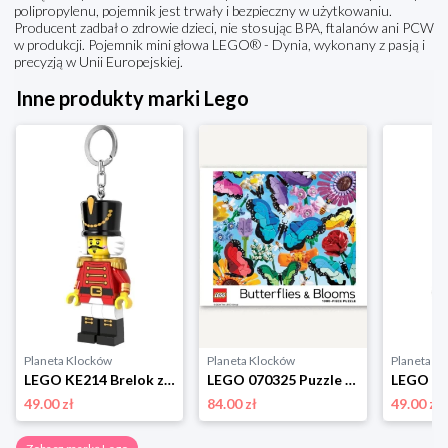
polipropylenu, pojemnik jest trwały i bezpieczny w użytkowaniu.
Producent zadbał o zdrowie dzieci, nie stosując BPA, ftalanów ani PCW
w produkcji. Pojemnik mini głowa LEGO® - Dynia, wykonany z pasją i
precyzją w Unii Europejskiej.
Inne produkty marki Lego
Planeta Klocków
Planeta Klocków
Planeta K
LEGO KE214 Brelok z latarką Dziadek do orzechów Lego
LEGO 070325 Puzzle Butterflies & Blooms (1000 elementów) Lego
49.00 zł
84.00 zł
49.00 zł