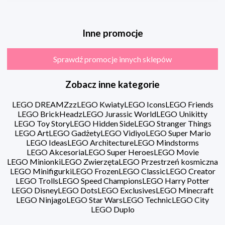
Inne promocje
Sprawdź promocje innych sklepów
Zobacz inne kategorie
LEGO DREAMZzz
LEGO Kwiaty
LEGO Icons
LEGO Friends
LEGO BrickHeadz
LEGO Jurassic World
LEGO Unikitty
LEGO Toy Story
LEGO Hidden Side
LEGO Stranger Things
LEGO Art
LEGO Gadżety
LEGO Vidiyo
LEGO Super Mario
LEGO Ideas
LEGO Architecture
LEGO Mindstorms
LEGO Akcesoria
LEGO Super Heroes
LEGO Movie
LEGO Minionki
LEGO Zwierzęta
LEGO Przestrzeń kosmiczna
LEGO Minifigurki
LEGO Frozen
LEGO Classic
LEGO Creator
LEGO Trolls
LEGO Speed Champions
LEGO Harry Potter
LEGO Disney
LEGO Dots
LEGO Exclusives
LEGO Minecraft
LEGO Ninjago
LEGO Star Wars
LEGO Technic
LEGO City
LEGO Duplo