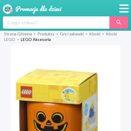
Promocje
Strona Główna
>
Produkty
>
Gry i zabawki
>
Klocki
>
Klocki
Produkty
LEGO
>
LEGO Akcesoria
Sklepy
Blog
Wyprawka