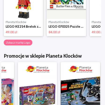
Planeta Klocków
Planeta Klocków
Planeta K
LEGO KE214 Brelok z latarką Dziadek do orzechów Lego
LEGO 070325 Puzzle Butterflies & Blooms (1000 elementów) Lego
49.00 zł
84.00 zł
49.00 zł
Zobacz markę Lego
Promocje w sklepie Planeta Klocków