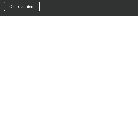
Ok, rozumiem
Strona Główna
Promocje
Sklepy
Wyprawka