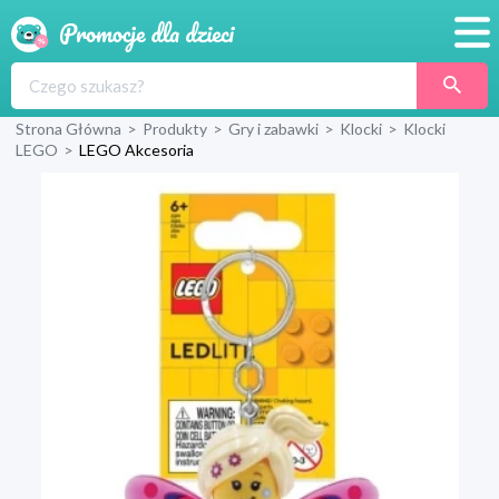
Promocje
Strona Główna
>
Produkty
>
Gry i zabawki
>
Klocki
>
Klocki
Produkty
LEGO
>
LEGO Akcesoria
Sklepy
Blog
Wyprawka