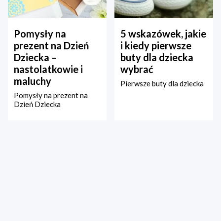
Pomysły na
5 wskazówek, jakie
prezent na Dzień
i kiedy pierwsze
Dziecka –
buty dla dziecka
nastolatkowie i
wybrać
maluchy
Pierwsze buty dla dziecka
Pomysły na prezent na
Dzień Dziecka