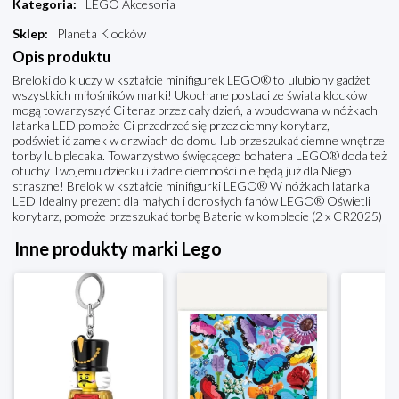
Kategoria
:
LEGO Akcesoria
Sklep
:
Planeta Klocków
Opis produktu
Breloki do kluczy w kształcie minifigurek LEGO® to ulubiony gadżet
wszystkich miłośników marki! Ukochane postaci ze świata klocków
mogą towarzyszyć Ci teraz przez cały dzień, a wbudowana w nóżkach
latarka LED pomoże Ci przedrzeć się przez ciemny korytarz,
podświetlić zamek w drzwiach do domu lub przeszukać ciemne wnętrze
torby lub plecaka. Towarzystwo święcącego bohatera LEGO® doda też
otuchy Twojemu dziecku i żadne ciemności nie będą już dla Niego
straszne! Brelok w kształcie minifigurki LEGO® W nóżkach latarka
LED Idealny prezent dla małych i dorosłych fanów LEGO® Oświetli
korytarz, pomoże przeszukać torbę Baterie w komplecie (2 x CR2025)
Inne produkty marki Lego