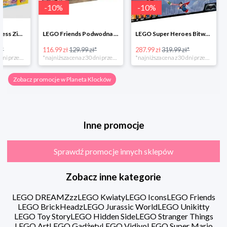
-
10
%
-
10
%
-
10
%
LEGO Friends Podwodna Frajda w super cenie
LEGO Super Heroes Bitwa powietrzna w super cenie
116.99 zł
129.99 zł*
287.99 zł
319.99 zł*
202.49 zł
*najniższa cena z 30 dni przed obniżką
*najniższa cena z 30 dni przed obniżką
Zobacz promocje w Planeta Klocków
Inne promocje
Sprawdź promocje innych sklepów
Zobacz inne kategorie
LEGO DREAMZzz
LEGO Kwiaty
LEGO Icons
LEGO Friends
LEGO BrickHeadz
LEGO Jurassic World
LEGO Unikitty
LEGO Toy Story
LEGO Hidden Side
LEGO Stranger Things
LEGO Art
LEGO Gadżety
LEGO Vidiyo
LEGO Super Mario