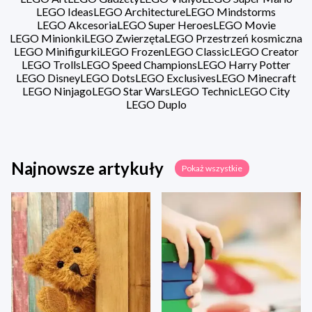
LEGO Ideas
LEGO Architecture
LEGO Mindstorms
LEGO Akcesoria
LEGO Super Heroes
LEGO Movie
LEGO Minionki
LEGO Zwierzęta
LEGO Przestrzeń kosmiczna
LEGO Minifigurki
LEGO Frozen
LEGO Classic
LEGO Creator
LEGO Trolls
LEGO Speed Champions
LEGO Harry Potter
LEGO Disney
LEGO Dots
LEGO Exclusives
LEGO Minecraft
LEGO Ninjago
LEGO Star Wars
LEGO Technic
LEGO City
LEGO Duplo
Najnowsze artykuły
Pokaż wszystkie