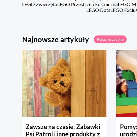
LEGO Zwierzęta
LEGO Przestrzeń kosmiczna
LEGO Min
LEGO Dots
LEGO Exclus
Najnowsze artykuły
Pokaż wszystkie
Zawsze na czasie: Zabawki
Pomys
Psi Patrol i inne produkty z
urodz