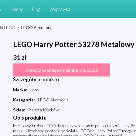
y
Sklepy
Blog
Wyprawka
cki LEGO
>
LEGO Akcesoria
LEGO Harry Potter 53278 Metalowy
31
zł
Zobacz w sklepie Planeta Klocków
Szczegóły produktu
Marka
:
Lego
Kategoria
:
LEGO Akcesoria
Sklep
:
Planeta Klocków
Opis produktu
Metalowy brelok LEGO do kluczy w kształcie postaci z serii Hary P
marki! Ukochane postacie ze świata LEGO® Harry Potter™ mogą towa
prezent dla małych i dorosłych fanów LEGO® Hary Potter™