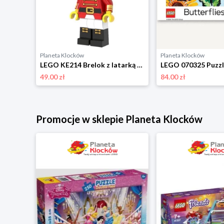
Planeta Klocków
Planeta Klocków
LEGO 67429 Puzzle Pet Pals (1000 elementów) Lego
LEGO KE214 Brelok z latarką Dziadek do orzechów Lego
49.00 zł
84.00 zł
Promocje w sklepie Planeta Klocków