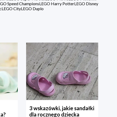
GO Speed Champions
LEGO Harry Potter
LEGO Disney
c
LEGO City
LEGO Duplo
3 wskazówki, jakie sandałki
ka?
dla rocznego dziecka