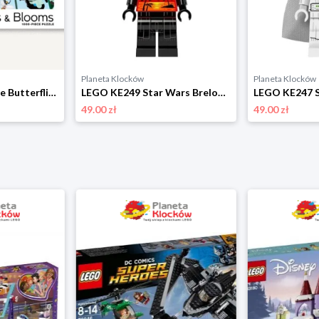
Planeta Klocków
Planeta Klocków
LEGO 070325 Puzzle Butterflies & Blooms (1000 elementów) Lego
LEGO KE249 Star Wars Brelok latarka LED Darth Vader Vacation Lego
49.00 zł
49.00 zł