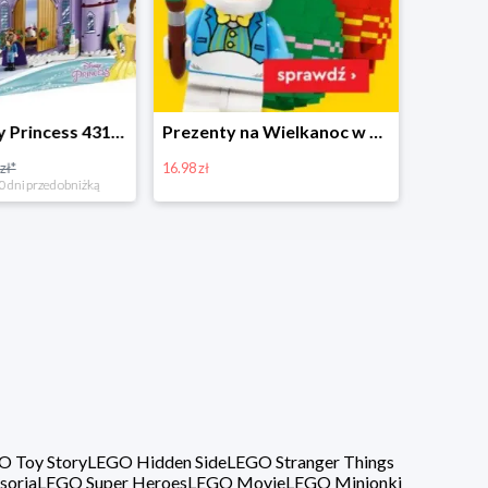
Prezenty na Wielkanoc w Planecie Klocków od 16,99 zł
Zestawy Bitbox LEGO Vidiyo w Planecie Klocków -20%
20%
40%
O Toy Story
LEGO Hidden Side
LEGO Stranger Things
soria
LEGO Super Heroes
LEGO Movie
LEGO Minionki