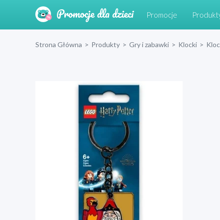
Promocje
Produkt
Strona Główna
>
Produkty
>
Gry i zabawki
>
Klocki
>
Klo