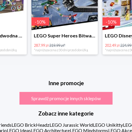
-
10
%
LEGO Super Heroes Bitwa powietrzna w super cenie
LEGO Disney Princess 43180 Zimowe święto w zamku Belli
202.49 zł
224.99 zł*
16.98 zł
rzed obniżką
*najniższa cena z 30 dni przed obniżką
Inne promocje
Sprawdź promocje innych sklepów
Zobacz inne kategorie
iends
LEGO BrickHeadz
LEGO Jurassic World
LEGO Unikitty
LEG
rio
LEGO Ideas
LEGO Architecture
LEGO Mindstorms
LEGO Akce