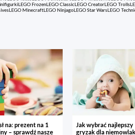
ifigurki
LEGO Frozen
LEGO Classic
LEGO Creator
LEGO Trolls
LE
ives
LEGO Minecraft
LEGO Ninjago
LEGO Star Wars
LEGO Techni
ł na: prezent na 1
Jak wybrać najlepszy
iny – sprawdź nasze
gryzak dla niemowla