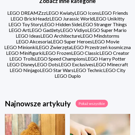
Zobacz inne kategorie
LEGO DREAMZzz
LEGO Kwiaty
LEGO Icons
LEGO Friends
LEGO BrickHeadz
LEGO Jurassic World
LEGO Unikitty
LEGO Toy Story
LEGO Hidden Side
LEGO Stranger Things
LEGO Art
LEGO Gadżety
LEGO Vidiyo
LEGO Super Mario
LEGO Ideas
LEGO Architecture
LEGO Mindstorms
LEGO Akcesoria
LEGO Super Heroes
LEGO Movie
LEGO Minionki
LEGO Zwierzęta
LEGO Przestrzeń kosmiczna
LEGO Minifigurki
LEGO Frozen
LEGO Classic
LEGO Creator
LEGO Trolls
LEGO Speed Champions
LEGO Harry Potter
LEGO Disney
LEGO Dots
LEGO Exclusives
LEGO Minecraft
LEGO Ninjago
LEGO Star Wars
LEGO Technic
LEGO City
LEGO Duplo
Najnowsze artykuły
Pokaż wszystkie