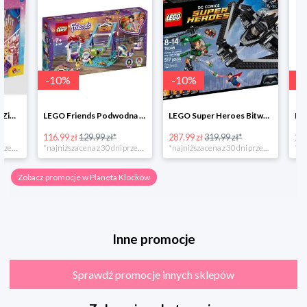
-
10
%
-
10
%
-
10
%
LEGO Friends Podwodna Frajda w super cenie
LEGO Super Heroes Bitwa powietrzna w super cenie
116.99 zł
129.99 zł*
287.99 zł
319.99 zł*
202.49 zł
*najniższa cena z 30 dni przed obniżką
*najniższa cena z 30 dni przed obniżką
Zobacz promocje w Planeta Klocków
Inne promocje
Sprawdź promocje innych sklepów