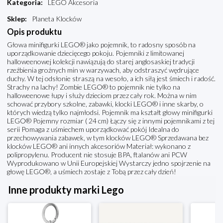
Kategoria
:
LEGO Akcesoria
Sklep
:
Planeta Klocków
Opis produktu
Głowa minifigurki LEGO® jako pojemnik, to radosny sposób na
uporządkowanie dziecięcego pokoju. Pojemniki z limitowanej
halloweenowej kolekcji nawiązują do starej anglosaskiej tradycji
rzeźbienia groźnych min w warzywach, aby odstraszyć wędrujące
duchy. W tej odsłonie straszą na wesoło, a ich siłą jest śmiech i radość.
Strachy na lachy! Zombie LEGO® to pojemnik nie tylko na
halloweenowe łupy i służy dzieciom przez cały rok. Można w nim
schować przybory szkolne, zabawki, klocki LEGO® i inne skarby, o
których wiedzą tylko najmłodsi. Pojemnik ma kształt głowy minifigurki
LEGO® Pojemny rozmiar ( 24 cm) Łączy się z innymi pojemnikami z tej
serii Pomaga z uśmiechem uporządkować pokój Idealna do
przechowywania zabawek, w tym klocków LEGO® Sprzedawana bez
klocków LEGO® ani innych akcesoriów Materiał: wykonano z
polipropylenu. Producent nie stosuje BPA, ftalanów ani PCW
Wyprodukowano w Unii Europejskiej Wystarczy jedno spojrzenie na
głowę LEGO®, a uśmiech zostaje z Tobą przez cały dzień!
Inne produkty marki Lego