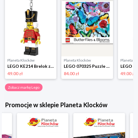
Planeta Klocków
Planeta Klocków
Planeta K
LEGO KE214 Brelok z latarką Dziadek do orzechów Lego
LEGO 070325 Puzzle Butterflies & Blooms (1000 elementów) Lego
49.00 zł
84.00 zł
49.00 zł
Zobacz markę Lego
Promocje w sklepie Planeta Klocków