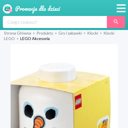
Promocje
Strona Główna
>
Produkty
>
Gry i zabawki
>
Klocki
>
Klocki
Produkty
LEGO
>
LEGO Akcesoria
Sklepy
Blog
Wyprawka