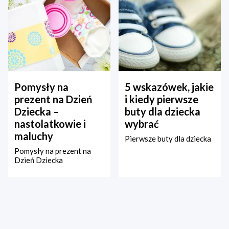
Pomysły na
5 wskazówek, jakie
prezent na Dzień
i kiedy pierwsze
Dziecka –
buty dla dziecka
nastolatkowie i
wybrać
maluchy
Pierwsze buty dla dziecka
Pomysły na prezent na
Dzień Dziecka