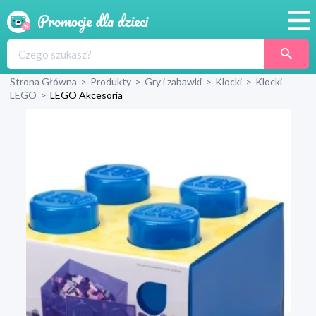
Promocje
Strona Główna
>
Produkty
>
Gry i zabawki
>
Klocki
>
Klocki
Produkty
LEGO
>
LEGO Akcesoria
Sklepy
Blog
Wyprawka