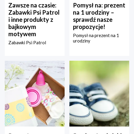
Zawsze na czasie:
Pomysł na: prezent
Zabawki Psi Patrol
na 1 urodziny –
i inne produkty z
sprawdź nasze
bajkowym
propozycje!
motywem
Pomysł na prezent na 1
urodziny
Zabawki Psi Patrol