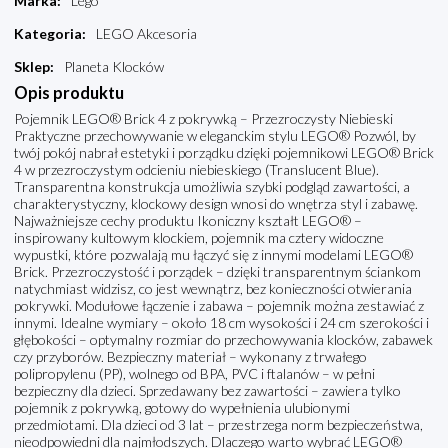
Marka
:
Lego
Kategoria
:
LEGO Akcesoria
Sklep
:
Planeta Klocków
Opis produktu
Pojemnik LEGO® Brick 4 z pokrywką – Przezroczysty Niebieski
Praktyczne przechowywanie w eleganckim stylu LEGO® Pozwól, by
twój pokój nabrał estetyki i porządku dzięki pojemnikowi LEGO® Brick
4 w przezroczystym odcieniu niebieskiego (Translucent Blue).
Transparentna konstrukcja umożliwia szybki podgląd zawartości, a
charakterystyczny, klockowy design wnosi do wnętrza styl i zabawę.
Najważniejsze cechy produktu Ikoniczny kształt LEGO® –
inspirowany kultowym klockiem, pojemnik ma cztery widoczne
wypustki, które pozwalają mu łączyć się z innymi modelami LEGO®
Brick. Przezroczystość i porządek – dzięki transparentnym ściankom
natychmiast widzisz, co jest wewnątrz, bez konieczności otwierania
pokrywki. Modułowe łączenie i zabawa – pojemnik można zestawiać z
innymi. Idealne wymiary – około 18 cm wysokości i 24 cm szerokości i
głębokości – optymalny rozmiar do przechowywania klocków, zabawek
czy przyborów. Bezpieczny materiał – wykonany z trwałego
polipropylenu (PP), wolnego od BPA, PVC i ftalanów – w pełni
bezpieczny dla dzieci. Sprzedawany bez zawartości – zawiera tylko
pojemnik z pokrywką, gotowy do wypełnienia ulubionymi
przedmiotami. Dla dzieci od 3 lat – przestrzega norm bezpieczeństwa,
nieodpowiedni dla najmłodszych. Dlaczego warto wybrać LEGO®