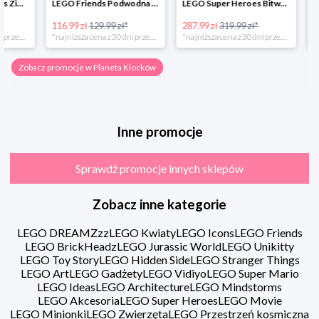
LEGO Friends Podwodna Frajda w super cenie
LEGO Super Heroes Bitwa powietrzna w super cenie
116.99 zł
129.99 zł*
287.99 zł
319.99 zł*
202.49 zł
*najniższa cena z 30 dni przed obniżką
*najniższa cena z 30 dni przed obniżką
Zobacz promocje w Planeta Klocków
Inne promocje
Sprawdź promocje innych sklepów
Zobacz inne kategorie
LEGO DREAMZzz
LEGO Kwiaty
LEGO Icons
LEGO Friends
LEGO BrickHeadz
LEGO Jurassic World
LEGO Unikitty
LEGO Toy Story
LEGO Hidden Side
LEGO Stranger Things
LEGO Art
LEGO Gadżety
LEGO Vidiyo
LEGO Super Mario
LEGO Ideas
LEGO Architecture
LEGO Mindstorms
LEGO Akcesoria
LEGO Super Heroes
LEGO Movie
LEGO Minionki
LEGO Zwierzęta
LEGO Przestrzeń kosmiczna