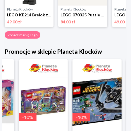
Planeta Klocków
Planeta Klocków
Planeta K
LEGO KE214 Brelok z latarką Dziadek do orzechów Lego
LEGO 070325 Puzzle Butterflies & Blooms (1000 elementów) Lego
49.00 zł
84.00 zł
49.00 zł
Zobacz markę Lego
Promocje w sklepie Planeta Klocków
-
10
%
-
10
%
-
10
%