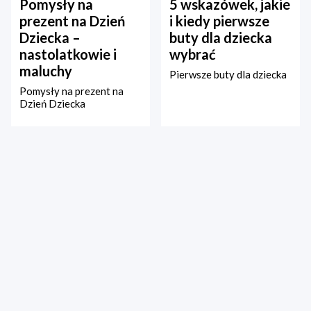
Pomysły na
5 wskazówek, jakie
prezent na Dzień
i kiedy pierwsze
Dziecka –
buty dla dziecka
nastolatkowie i
wybrać
maluchy
Pierwsze buty dla dziecka
Pomysły na prezent na
Dzień Dziecka