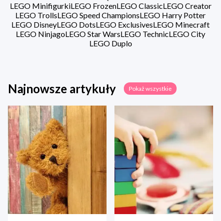
LEGO Minifigurki
LEGO Frozen
LEGO Classic
LEGO Creator
LEGO Trolls
LEGO Speed Champions
LEGO Harry Potter
LEGO Disney
LEGO Dots
LEGO Exclusives
LEGO Minecraft
LEGO Ninjago
LEGO Star Wars
LEGO Technic
LEGO City
LEGO Duplo
Najnowsze artykuły
Pokaż wszystkie