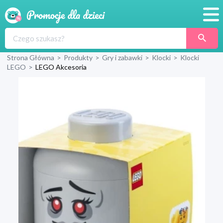
Promocje
Strona Główna
>
Produkty
>
Gry i zabawki
>
Klocki
>
Klocki
Produkty
LEGO
>
LEGO Akcesoria
Sklepy
Blog
Wyprawka