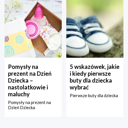
Pomysły na
5 wskazówek, jakie
prezent na Dzień
i kiedy pierwsze
Dziecka –
buty dla dziecka
nastolatkowie i
wybrać
maluchy
Pierwsze buty dla dziecka
Pomysły na prezent na
Dzień Dziecka