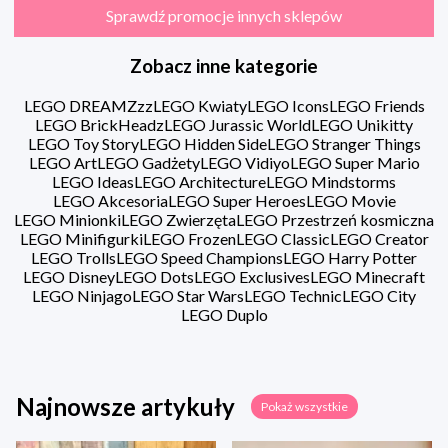
Sprawdź promocje innych sklepów
Zobacz inne kategorie
LEGO DREAMZzz
LEGO Kwiaty
LEGO Icons
LEGO Friends
LEGO BrickHeadz
LEGO Jurassic World
LEGO Unikitty
LEGO Toy Story
LEGO Hidden Side
LEGO Stranger Things
LEGO Art
LEGO Gadżety
LEGO Vidiyo
LEGO Super Mario
LEGO Ideas
LEGO Architecture
LEGO Mindstorms
LEGO Akcesoria
LEGO Super Heroes
LEGO Movie
LEGO Minionki
LEGO Zwierzęta
LEGO Przestrzeń kosmiczna
LEGO Minifigurki
LEGO Frozen
LEGO Classic
LEGO Creator
LEGO Trolls
LEGO Speed Champions
LEGO Harry Potter
LEGO Disney
LEGO Dots
LEGO Exclusives
LEGO Minecraft
LEGO Ninjago
LEGO Star Wars
LEGO Technic
LEGO City
LEGO Duplo
Najnowsze artykuły
Pokaż wszystkie