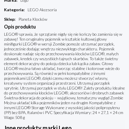
Marka
:
Lego
Kategoria
:
LEGO Akcesoria
Sklep
:
Planeta Klocków
Opis produktu
LEGO® sprawia, że sprzątanie nigdy się nie kończy bo zamienia się w
zabawę! Ten oryginalny pojemnik w kształcie kultowej głowy
minifigurki LEGO® w wersji Zombie pomoże utrzymać porządek,
jednocześnie dodając wnętrzu niezwykłego charakteru. Pojemnik
doskonale nadaje się do przechowywania klocków LEGO®, małych
zabawek, kredek czy wszystkich tajnych skarbów. To także świetny
element dekoracyjny do pokoju dziecka lub kącika zabaw. Głowy
LEGO® można łatwo układać, tworząc stabilne i kolorowe wieże do
przechowywania. Są również w pełni kompatybilne z innymi
pojemnikami LEGO®, dzięki czemu możesz stworzyć własny,
kreatywny system organizacji przestrzeni. Utrzymuj porządek
sprytnie. Utrzymuj porządek w stylu LEGO®! Zalety produktu Idealne
do przechowywania klocków LEGO®, akcesoriów i drobnych zabawek
Świetna dekoracja do pokoju – wyjątkowy, tematyczny wygląd Zombie
Można układać kilka pojemników jeden na drugim Kompatybilne z
innymi LEGO® Storage Wykonane z wysokiej jakości polipropylenu
(PP) bez BPA, ftalanów i PVC Specyfikacja Wymiary: 24 × 27,1 × 24 cm
Waga: 508 g
Inne produkty marki Lego