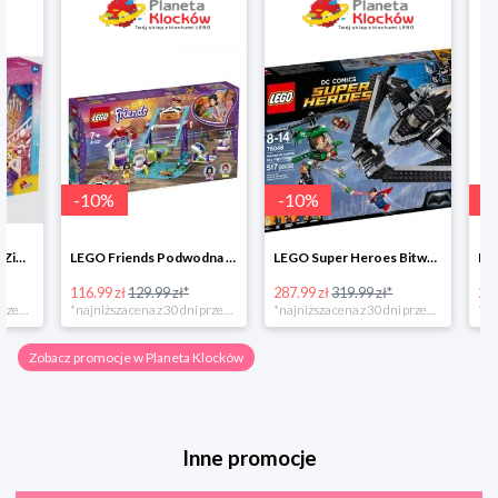
-
10
%
-
10
%
-
10
%
LEGO Friends Podwodna Frajda w super cenie
LEGO Super Heroes Bitwa powietrzna w super cenie
116.99 zł
129.99 zł*
287.99 zł
319.99 zł*
202.49 zł
*najniższa cena z 30 dni przed obniżką
*najniższa cena z 30 dni przed obniżką
Zobacz promocje w Planeta Klocków
Inne promocje