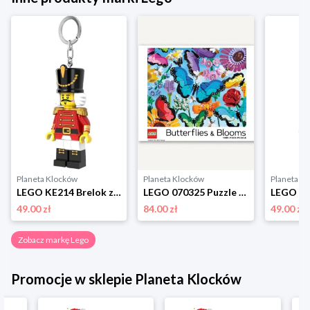
Planeta Klocków
Planeta Klocków
Planeta K
LEGO KE214 Brelok z latarką Dziadek do orzechów Lego
LEGO 070325 Puzzle Butterflies & Blooms (1000 elementów) Lego
49.00 zł
84.00 zł
49.00 zł
Zobacz markę Lego
Promocje w sklepie Planeta Klocków