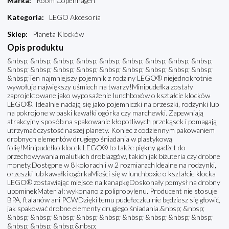
Marka
:
Room Copenhagen
Kategoria
:
LEGO Akcesoria
Sklep
:
Planeta Klocków
Opis produktu
&nbsp; &nbsp; &nbsp; &nbsp; &nbsp; &nbsp; &nbsp; &nbsp; &nbsp;
&nbsp; &nbsp; &nbsp; &nbsp; &nbsp; &nbsp; &nbsp; &nbsp; &nbsp;
&nbsp;Ten najmniejszy pojemnik z rodziny LEGO® niejednokrotnie
wywołuje największy uśmiech na twarzy!Minipudełka zostały
zaprojektowane jako wyposażenie lunchboxów o kształcie klocków
LEGO®. Idealnie nadają się jako pojemniczki na orzeszki, rodzynki lub
na pokrojone w paski kawałki ogórka czy marchewki. Zapewniają
atrakcyjny sposób na spakowanie kłopotliwych przekąsek i pomagają
utrzymać czystość naszej planety. Koniec z codziennym pakowaniem
drobnych elementów drugiego śniadania w plastykową
folię!Minipudełko klocek LEGO® to także piękny gadżet do
przechowywania malutkich drobiazgów, takich jak biżuteria czy drobne
monety.Dostępne w 8 kolorach i w 2 rozmiarachIdealne na rodzynki,
orzeszki lub kawałki ogórkaMieści się w lunchboxie o kształcie klocka
LEGO® zostawiając miejsce na kanapkęDoskonały pomysł na drobny
upominekMateriał: wykonano z polipropylenu. Producent nie stosuje
BPA, ftalanów ani PCWDzięki temu pudełeczku nie będziesz się głowić,
jak spakować drobne elementy drugiego śniadania.&nbsp; &nbsp;
&nbsp; &nbsp; &nbsp; &nbsp; &nbsp; &nbsp; &nbsp; &nbsp; &nbsp;
&nbsp; &nbsp; &nbsp;&nbsp;