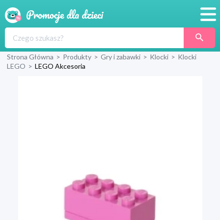
Promocje
Strona Główna
>
Produkty
>
Gry i zabawki
>
Klocki
>
Klocki
Produkty
LEGO
>
LEGO Akcesoria
Sklepy
Blog
Wyprawka