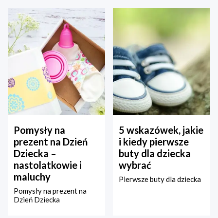
Pomysły na
5 wskazówek, jakie
prezent na Dzień
i kiedy pierwsze
Dziecka –
buty dla dziecka
nastolatkowie i
wybrać
maluchy
Pierwsze buty dla dziecka
Pomysły na prezent na
Dzień Dziecka