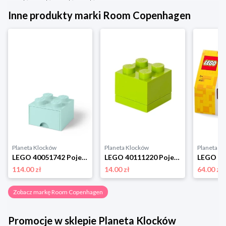
Inne produkty marki Room Copenhagen
Planeta Klocków
Planeta Klocków
Planeta K
LEGO 40051742 Pojemnik na klocki z szufladą 2x2 turkusowy Room copenhagen
LEGO 40111220 Pojemnik na drobiazgi 2x2 MINI limonkowy Room copenhagen
114.00 zł
14.00 zł
64.00 zł
Zobacz markę Room Copenhagen
Promocje w sklepie Planeta Klocków