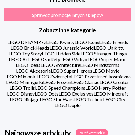
Sprawdź promocje innych sklepów
Zobacz inne kategorie
LEGO DREAMZzz
LEGO Kwiaty
LEGO Icons
LEGO Friends
LEGO BrickHeadz
LEGO Jurassic World
LEGO Unikitty
LEGO Toy Story
LEGO Hidden Side
LEGO Stranger Things
LEGO Art
LEGO Gadżety
LEGO Vidiyo
LEGO Super Mario
LEGO Ideas
LEGO Architecture
LEGO Mindstorms
LEGO Akcesoria
LEGO Super Heroes
LEGO Movie
LEGO Minionki
LEGO Zwierzęta
LEGO Przestrzeń kosmiczna
LEGO Minifigurki
LEGO Frozen
LEGO Classic
LEGO Creator
LEGO Trolls
LEGO Speed Champions
LEGO Harry Potter
LEGO Disney
LEGO Dots
LEGO Exclusives
LEGO Minecraft
LEGO Ninjago
LEGO Star Wars
LEGO Technic
LEGO City
LEGO Duplo
Najnowsze artykuły
Pokaż wszystkie