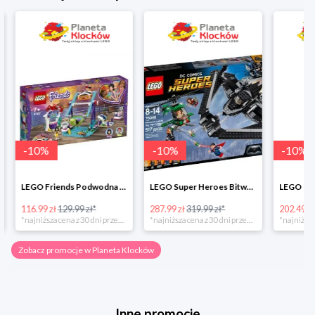
-
10
%
-
10
%
-
10
%
LEGO Friends Podwodna Frajda w super cenie
LEGO Super Heroes Bitwa powietrzna w super cenie
116.99 zł
129.99 zł*
287.99 zł
319.99 zł*
202.49 zł
*najniższa cena z 30 dni przed obniżką
*najniższa cena z 30 dni przed obniżką
Zobacz promocje w Planeta Klocków
Inne promocje