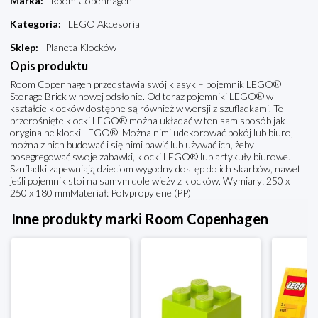
Marka
:
Room Copenhagen
Kategoria
:
LEGO Akcesoria
Sklep
:
Planeta Klocków
Opis produktu
Room Copenhagen przedstawia swój klasyk – pojemnik LEGO®
Storage Brick w nowej odsłonie. Od teraz pojemniki LEGO® w
kształcie klocków dostępne są również w wersji z szufladkami. Te
przerośnięte klocki LEGO® można układać w ten sam sposób jak
oryginalne klocki LEGO®. Można nimi udekorować pokój lub biuro,
można z nich budować i się nimi bawić lub używać ich, żeby
posegregować swoje zabawki, klocki LEGO® lub artykuły biurowe.
Szufladki zapewniają dzieciom wygodny dostęp do ich skarbów, nawet
jeśli pojemnik stoi na samym dole wieży z klocków. Wymiary: 250 x
250 x 180 mmMateriał: Polypropylene (PP)
Inne produkty marki Room Copenhagen