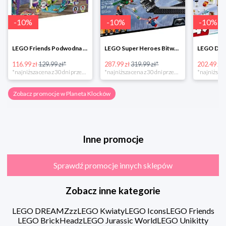
-
10
%
-
10
%
-
10
%
LEGO Friends Podwodna Frajda w super cenie
LEGO Super Heroes Bitwa powietrzna w super cenie
116.99 zł
129.99 zł*
287.99 zł
319.99 zł*
202.49 zł
*najniższa cena z 30 dni przed obniżką
*najniższa cena z 30 dni przed obniżką
Zobacz promocje w Planeta Klocków
Inne promocje
Sprawdź promocje innych sklepów
Zobacz inne kategorie
LEGO DREAMZzz
LEGO Kwiaty
LEGO Icons
LEGO Friends
LEGO BrickHeadz
LEGO Jurassic World
LEGO Unikitty