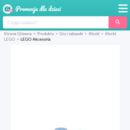
Promocje
Strona Główna
>
Produkty
>
Gry i zabawki
>
Klocki
>
Klocki
Produkty
LEGO
>
LEGO Akcesoria
Sklepy
Blog
Wyprawka