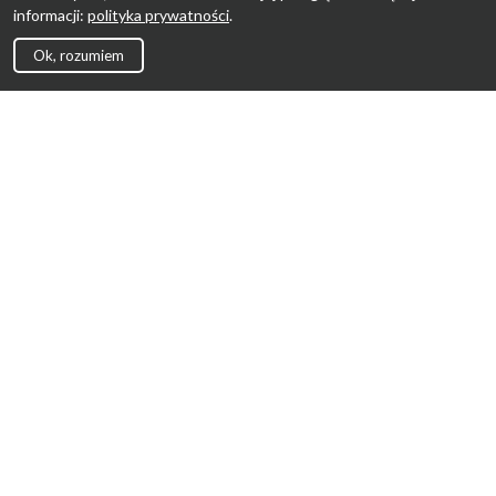
informacji:
polityka prywatności
.
Ok, rozumiem
Strona Główna
Promocje
Sklepy