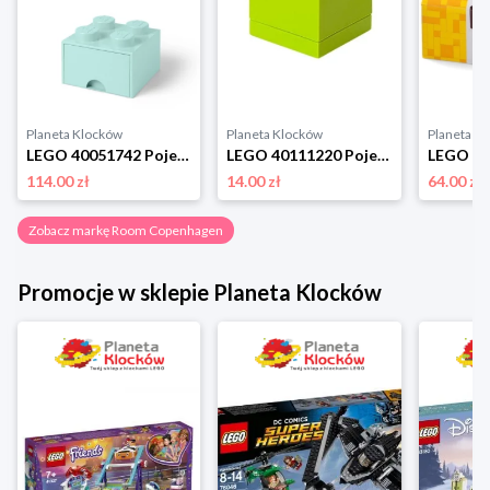
Planeta Klocków
Planeta Klocków
Planeta K
LEGO 40051742 Pojemnik na klocki z szufladą 2x2 turkusowy Room copenhagen
LEGO 40111220 Pojemnik na drobiazgi 2x2 MINI limonkowy Room copenhagen
114.00 zł
14.00 zł
64.00 zł
Zobacz markę Room Copenhagen
Promocje w sklepie Planeta Klocków