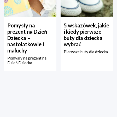
Pomysły na
5 wskazówek, jakie
prezent na Dzień
i kiedy pierwsze
Dziecka –
buty dla dziecka
nastolatkowie i
wybrać
maluchy
Pierwsze buty dla dziecka
Pomysły na prezent na
Dzień Dziecka