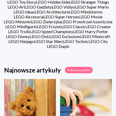
LEGO Toy Story
LEGO Hidden Side
LEGO Stranger Things
LEGO Art
LEGO Gadżety
LEGO Vidiyo
LEGO Super Mario
LEGO Ideas
LEGO Architecture
LEGO Mindstorms
LEGO Akcesoria
LEGO Super Heroes
LEGO Movie
LEGO Minionki
LEGO Zwierzęta
LEGO Przestrzeń kosmiczna
LEGO Minifigurki
LEGO Frozen
LEGO Classic
LEGO Creator
LEGO Trolls
LEGO Speed Champions
LEGO Harry Potter
LEGO Disney
LEGO Dots
LEGO Exclusives
LEGO Minecraft
LEGO Ninjago
LEGO Star Wars
LEGO Technic
LEGO City
LEGO Duplo
Najnowsze artykuły
Pokaż wszystkie