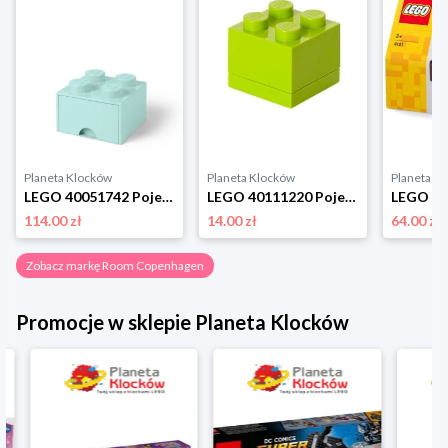
Planeta Klocków
Planeta Klocków
Planeta K
LEGO 40051742 Pojemnik na klocki z szufladą 2x2 turkusowy Room copenhagen
LEGO 40111220 Pojemnik na drobiazgi 2x2 MINI limonkowy Room copenhagen
114.00 zł
14.00 zł
64.00 zł
Zobacz markę Room Copenhagen
Promocje w sklepie Planeta Klocków