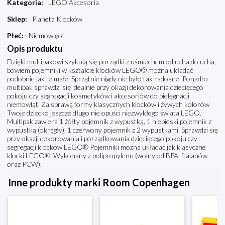
Kategoria
:
LEGO Akcesoria
Sklep
:
Planeta Klocków
Płeć
:
Niemowlęce
Opis produktu
Dzięki multipakowi szykują się porządki z uśmiechem od ucha do ucha,
bowiem pojemniki w kształcie klocków LEGO® można układać
podobnie jak te małe. Sprzątnie nigdy nie było tak radosne. Ponadto
multipak sprawdzi się idealnie przy okazji dekorowania dziecięcego
pokoju czy segregacji kosmetyków i akcesoriów do pielęgnacji
niemowląt. Za sprawą formy klasycznych klocków i żywych kolorów
Twoje dziecko jeszcze długo nie opuści niezwykłego świata LEGO.
Multipak zawiera 1 żółty pojemnik z wypustką, 1 niebieski pojemnik z
wypustką (okrągły), 1 czerwony pojemnik z 2 wypustkami. Sprawdzi się
przy okazji dekorowania i porządkowania dziecięcego pokoju czy
segregacji klocków LEGO® Pojemniki można układać jak klasyczne
klocki LEGO®. Wykonany z polipropylenu (wolny od BPA, ftalanów
oraz PCW).
Inne produkty marki Room Copenhagen