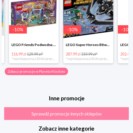
-
10
%
-
10
%
-
10
%
LEGO Friends Podwodna Frajda w super cenie
LEGO Super Heroes Bitwa powietrzna w super cenie
116.99 zł
129.99 zł*
287.99 zł
319.99 zł*
202.49 zł
*najniższa cena z 30 dni przed obniżką
*najniższa cena z 30 dni przed obniżką
Zobacz promocje w Planeta Klocków
Inne promocje
Sprawdź promocje innych sklepów
Zobacz inne kategorie