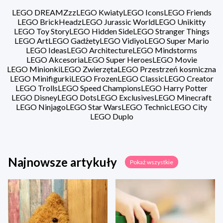
LEGO DREAMZzz
LEGO Kwiaty
LEGO Icons
LEGO Friends
LEGO BrickHeadz
LEGO Jurassic World
LEGO Unikitty
LEGO Toy Story
LEGO Hidden Side
LEGO Stranger Things
LEGO Art
LEGO Gadżety
LEGO Vidiyo
LEGO Super Mario
LEGO Ideas
LEGO Architecture
LEGO Mindstorms
LEGO Akcesoria
LEGO Super Heroes
LEGO Movie
LEGO Minionki
LEGO Zwierzęta
LEGO Przestrzeń kosmiczna
LEGO Minifigurki
LEGO Frozen
LEGO Classic
LEGO Creator
LEGO Trolls
LEGO Speed Champions
LEGO Harry Potter
LEGO Disney
LEGO Dots
LEGO Exclusives
LEGO Minecraft
LEGO Ninjago
LEGO Star Wars
LEGO Technic
LEGO City
LEGO Duplo
Najnowsze artykuły
Pokaż wszystkie