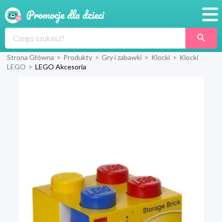
Promocje
Strona Główna
>
Produkty
>
Gry i zabawki
>
Klocki
>
Klocki
Produkty
LEGO
>
LEGO Akcesoria
Sklepy
Blog
Wyprawka