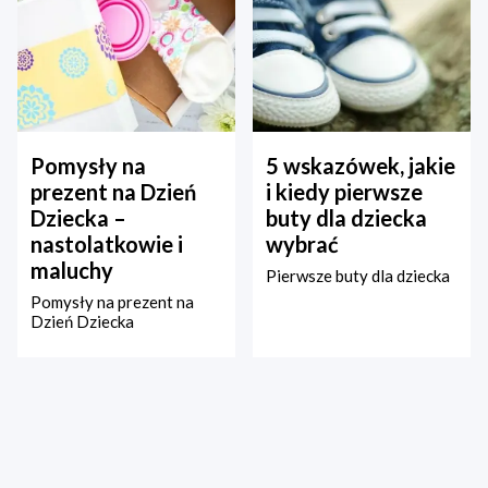
Pomysły na
5 wskazówek, jakie
prezent na Dzień
i kiedy pierwsze
Dziecka –
buty dla dziecka
nastolatkowie i
wybrać
maluchy
Pierwsze buty dla dziecka
Pomysły na prezent na
Dzień Dziecka