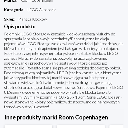
Marka
:
Room Copenhagen
Kategoria
:
LEGO Akcesoria
Sklep
:
Planeta Klocków
Opis produktu
Pojemniki LEGO Storage w kształcie klocków zachęcą Maluchy do
sprzątania i dbania o swoje przedmioty!Fantastyczna kolekcja
pojemników LEGO Storage zaciekawi zarówno dzieci jak i rodziców, dla
których nie małym utrapieniem jest bałagan w dziecięcych pokojach.
Pudełka o żywej intensywnej kolorystyce i kształcie klocków LEGO
zachęcą Maluchy do sprzątana, pozwolą na uporządkowanie,
segregowanie i przechowywanie zestawów, które dziecko już
zgromadziło. Ponadto staną się prawdziwą ozdobą dziecięcego pokoju.
Dodatkową zaletą pojemników LEGO jest ich konstrukcja identyczna
jak w przypadku klocków tej marki pozwalająca na ich łączenie,
stawianie większe ilości w kolumnie jeden na drugim z gwarancją
stabilności oraz dająca dodatkowe możliwości zabawy. Pojemnik LEGO
8 Design - dwuelementowe pudełko w kształcie klocka Lego z 8
wypustami Wymiary pojemnika: 50 x 25 x 18 cm. Seria LEGO Design -
nowe stonowane kolory pojemników dostosowane do najnowszych
trendów wystroju wnętrz!
Inne produkty marki Room Copenhagen