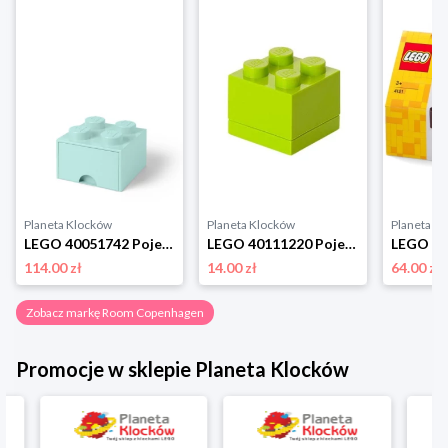
Planeta Klocków
Planeta Klocków
Planeta K
LEGO 40051742 Pojemnik na klocki z szufladą 2x2 turkusowy Room copenhagen
LEGO 40111220 Pojemnik na drobiazgi 2x2 MINI limonkowy Room copenhagen
114.00 zł
14.00 zł
64.00 zł
Zobacz markę Room Copenhagen
Promocje w sklepie Planeta Klocków