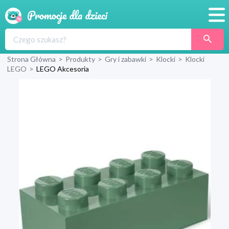
Promocje
Strona Główna
>
Produkty
>
Gry i zabawki
>
Klocki
>
Klocki
Produkty
LEGO
>
LEGO Akcesoria
Sklepy
Blog
Wyprawka