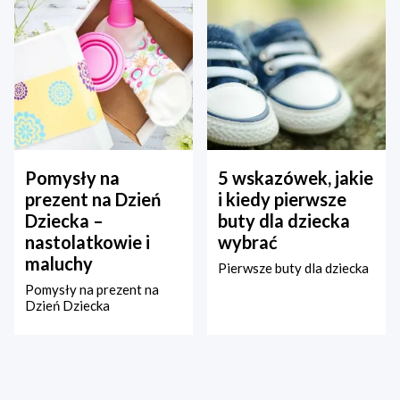
Pomysły na
5 wskazówek, jakie
prezent na Dzień
i kiedy pierwsze
Dziecka –
buty dla dziecka
nastolatkowie i
wybrać
maluchy
Pierwsze buty dla dziecka
Pomysły na prezent na
Dzień Dziecka