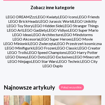
Zobacz inne kategorie
LEGO DREAMZzz
LEGO Kwiaty
LEGO Icons
LEGO Friends
LEGO BrickHeadz
LEGO Jurassic World
LEGO Unikitty
LEGO Toy Story
LEGO Hidden Side
LEGO Stranger Things
LEGO Art
LEGO Gadżety
LEGO Vidiyo
LEGO Super Mario
LEGO Ideas
LEGO Architecture
LEGO Mindstorms
LEGO Akcesoria
LEGO Super Heroes
LEGO Movie
LEGO Minionki
LEGO Zwierzęta
LEGO Przestrzeń kosmiczna
LEGO Minifigurki
LEGO Frozen
LEGO Classic
LEGO Creator
LEGO Trolls
LEGO Speed Champions
LEGO Harry Potter
LEGO Disney
LEGO Dots
LEGO Exclusives
LEGO Minecraft
LEGO Ninjago
LEGO Star Wars
LEGO Technic
LEGO City
LEGO Duplo
Najnowsze artykuły
Pokaż wszystkie