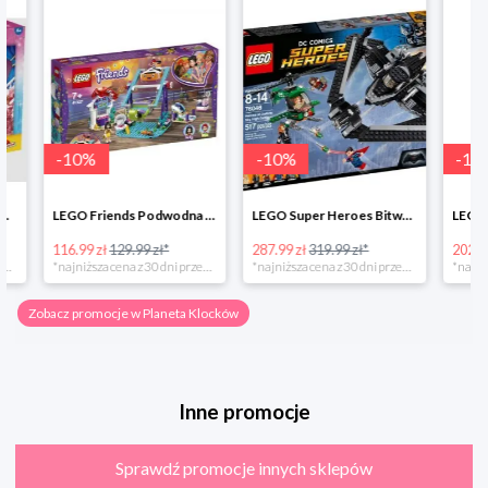
-
10
%
-
10
%
-
10
%
LEGO Friends Podwodna Frajda w super cenie
LEGO Super Heroes Bitwa powietrzna w super cenie
116.99 zł
129.99 zł*
287.99 zł
319.99 zł*
202.49 zł
*najniższa cena z 30 dni przed obniżką
*najniższa cena z 30 dni przed obniżką
Zobacz promocje w Planeta Klocków
Inne promocje
Sprawdź promocje innych sklepów