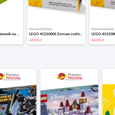
Planeta Klocków
Planeta Klocków
LEGO 40111220 Pojemnik na drobiazgi 2x2 MINI limonkowy Room copenhagen
LEGO 41210002 Zestaw szufelek z rozdzielaczem (Szara/czarna) Room copenhagen
64.00 zł
64.00 zł