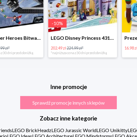
-
10
%
LEGO Super Heroes Bitwa powietrzna w super cenie
LEGO Disney Princess 43180 Zimowe święto w zamku Belli
202.49 zł
224.99 zł*
16.98 zł
rzed obniżką
*najniższa cena z 30 dni przed obniżką
Inne promocje
Sprawdź promocje innych sklepów
Zobacz inne kategorie
iends
LEGO BrickHeadz
LEGO Jurassic World
LEGO Unikitty
LEG
rio
LEGO Ideas
LEGO Architecture
LEGO Mindstorms
LEGO Akce