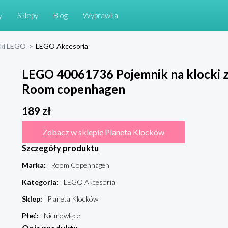
y
Sklepy
Blog
Wyprawka
cki LEGO
>
LEGO Akcesoria
LEGO 40061736 Pojemnik na klocki z
Room copenhagen
189
zł
Zobacz w sklepie Planeta Klocków
Szczegóły produktu
Marka
:
Room Copenhagen
Kategoria
:
LEGO Akcesoria
Sklep
:
Planeta Klocków
Płeć
:
Niemowlęce