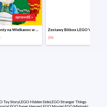
Prezenty na Wielkanoc w Planecie Klocków od 16,99 zł
Zestawy Bitbox LEGO Vidiyo w Planecie Klocków -20%
20%
40%
O Toy Story
LEGO Hidden Side
LEGO Stranger Things
soria
LEGO Super Heroes
LEGO Movie
LEGO Minionki