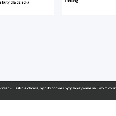
ranking
 buty dla dziecka
rwisów. Jeśli nie chcesz, by pliki cookies były zapisywane na Twoim dysk