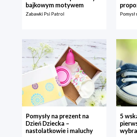
bajkowym motywem
propo
Zabawki Psi Patrol
Pomysł n
Pomysły na prezent na
5 wska
Dzień Dziecka –
pierws
nastolatkowie i maluchy
wybra