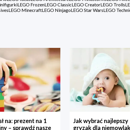
ifigurki
LEGO Frozen
LEGO Classic
LEGO Creator
LEGO Trolls
LE
ives
LEGO Minecraft
LEGO Ninjago
LEGO Star Wars
LEGO Techni
ł na: prezent na 1
Jak wybrać najlepszy
iny – sprawdź nasze
gryzak dla niemowla