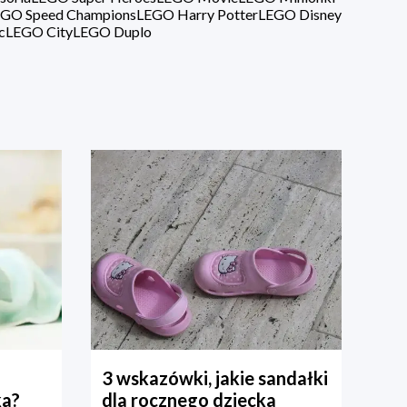
GO Speed Champions
LEGO Harry Potter
LEGO Disney
c
LEGO City
LEGO Duplo
3 wskazówki, jakie sandałki
ka?
dla rocznego dziecka