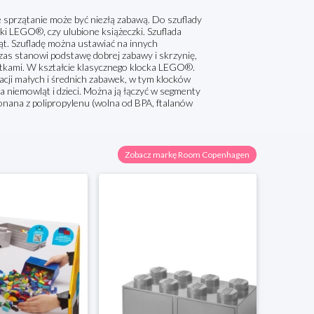
 sprzątanie może być niezłą zabawą. Do szuflady
ki LEGO®, czy ulubione książeczki. Szuflada
ląt. Szufladę można ustawiać na innych
as stanowi podstawę dobrej zabawy i skrzynię,
ustkami. W kształcie klasycznego klocka LEGO®.
acji małych i średnich zabawek, w tym klocków
 niemowląt i dzieci. Można ją łączyć w segmenty
nana z polipropylenu (wolna od BPA, ftalanów
Zobacz markę Room Copenhagen