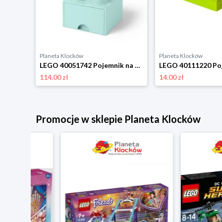
Planeta Klocków
Planeta Klocków
LEGO 40301732 Pojemnik na klocki okrągły 1x1 żółty Room copenhagen
LEGO 40051742 Pojemnik na klocki z szufladą 2x2 turkusowy Room copenhagen
114.00 zł
14.00 zł
Promocje w sklepie Planeta Klocków