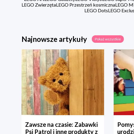
LEGO Zwierzęta
LEGO Przestrzeń kosmiczna
LEGO Min
LEGO Dots
LEGO Exclus
Najnowsze artykuły
Pokaż wszystkie
Zawsze na czasie: Zabawki
Pomys
Psi Patrol i inne produkty z
urodz