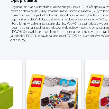
Opis produktu
Błękitna szuflada w kształcie klasycznego klocka LEGO® sprawia, że
można schować artykuły szkolne, małe i średnie zabawki, w tym kloc
pomieści również pieluchy, kocyki, śliniaki czy kosmetyki dla niemow
pojemnikach LEGO® lub zostawić ją na dole wieży z klocków. Wówcz
która kryje w sobie niezliczone skarby. Podwójna szuflada z 8 wyp
Idealna do organizacji przedmiotów w dziecięcym pokoju oraz segreg
LEGO® Sprawdzi się także jako kontener na pieluchy czy ubranka dla
jak klocki LEGO. Nie zawiera klocków LEGO® ani akcesoriów. Wyko
oraz PCW).