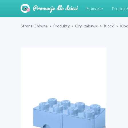
Promocje
Produkt
Strona Główna
>
Produkty
>
Gry i zabawki
>
Klocki
>
Klo