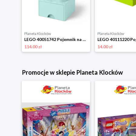
Planeta Klocków
Planeta Klocków
LEGO 40301732 Pojemnik na klocki okrągły 1x1 żółty Room copenhagen
LEGO 40051742 Pojemnik na klocki z szufladą 2x2 turkusowy Room copenhagen
114.00 zł
14.00 zł
Promocje w sklepie Planeta Klocków