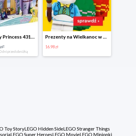
Prezenty na Wielkanoc w Planecie Klocków od 16,99 zł
Zestawy Bitbox LEGO Vidiyo w Planecie Klocków -20%
20%
40%
O Toy Story
LEGO Hidden Side
LEGO Stranger Things
soria
LEGO Super Heroes
LEGO Movie
LEGO Minionki