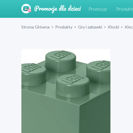
Promocje
Produkt
Strona Główna
>
Produkty
>
Gry i zabawki
>
Klocki
>
Klo