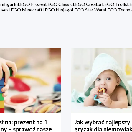
ifigurki
LEGO Frozen
LEGO Classic
LEGO Creator
LEGO Trolls
LE
ives
LEGO Minecraft
LEGO Ninjago
LEGO Star Wars
LEGO Techni
ł na: prezent na 1
Jak wybrać najlepszy
iny – sprawdź nasze
gryzak dla niemowla