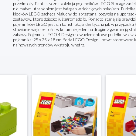
przedmioty!Fantastyczna kolekcja pojemników LEGO Storage zaciekaw
nie małym utrapieniem jest bałagan w dziecięcych pokojach. Pudełka 
klocków LEGO zachęcą Maluchy do sprzątana, pozwolą na uporządk
zestawów, które dziecko już zgromadziło. Ponadto staną się prawdz
pojemników LEGO jest ich konstrukcja identyczna jak w przypadku kl
stawianie większe ilości w kolumnie jeden na drugim z gwarancją sta
zabawy. Pojemnik LEGO 4 Design - dwuelementowe pudełko w kszta
pojemnika: 25 x 25 x 18 cm. Seria LEGO Design - nowe stonowane
najnowszych trendów wystroju wnętrz!