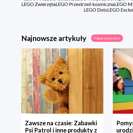
LEGO Zwierzęta
LEGO Przestrzeń kosmiczna
LEGO Min
LEGO Dots
LEGO Exclus
Najnowsze artykuły
Pokaż wszystkie
Zawsze na czasie: Zabawki
Pomys
Psi Patrol i inne produkty z
urodz