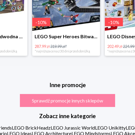
-
10
%
LEGO Super Heroes Bitwa powietrzna w super cenie
LEGO Disney Princess 43180 Zimowe święto w zamku Belli
202.49 zł
224.99 zł*
16.98 zł
rzed obniżką
*najniższa cena z 30 dni przed obniżką
Inne promocje
Sprawdź promocje innych sklepów
Zobacz inne kategorie
iends
LEGO BrickHeadz
LEGO Jurassic World
LEGO Unikitty
LEG
rio
LEGO Ideas
LEGO Architecture
LEGO Mindstorms
LEGO Akce