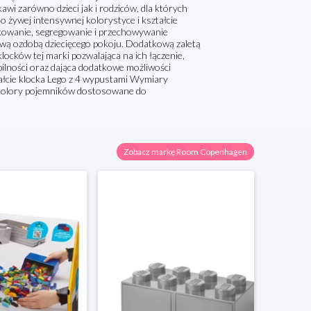
i zarówno dzieci jak i rodziców, dla których
o żywej intensywnej kolorystyce i kształcie
owanie, segregowanie i przechowywanie
iwą ozdobą dziecięcego pokoju. Dodatkową zaletą
ocków tej marki pozwalająca na ich łączenie,
bilności oraz dająca dodatkowe możliwości
łcie klocka Lego z 4 wypustami Wymiary
 kolory pojemników dostosowane do
Zobacz markę Room Copenhagen