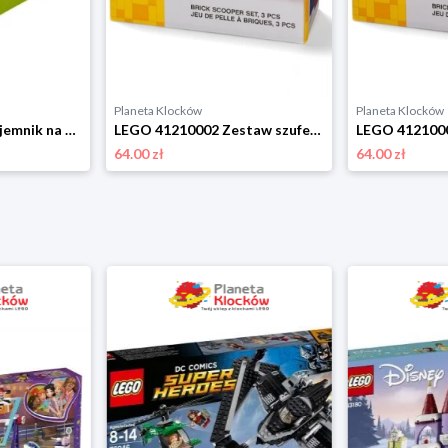
Planeta Klocków
Planeta Klocków
LEGO 40111220 Pojemnik na drobiazgi 2x2 MINI limonkowy Room copenhagen
LEGO 41210002 Zestaw szufelek z rozdzielaczem (Szara/czarna) Room copenhagen
64.00 zł
64.00 zł