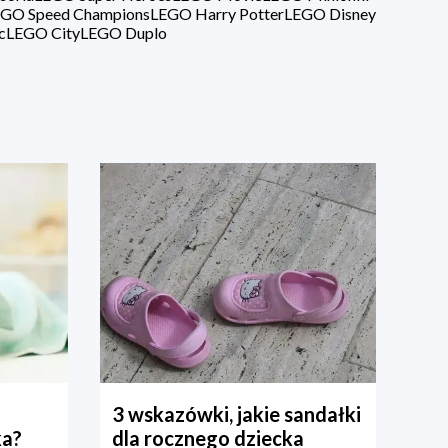
GO Speed Champions
LEGO Harry Potter
LEGO Disney
c
LEGO City
LEGO Duplo
3 wskazówki, jakie sandałki
ka?
dla rocznego dziecka