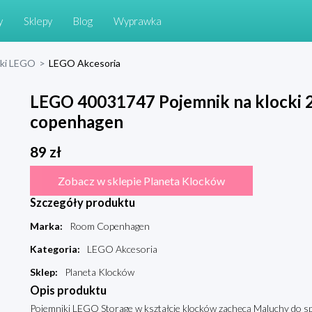
y
Sklepy
Blog
Wyprawka
cki LEGO
>
LEGO Akcesoria
LEGO 40031747 Pojemnik na klocki 
copenhagen
89
zł
Zobacz w sklepie Planeta Klocków
Szczegóły produktu
Marka
:
Room Copenhagen
Kategoria
:
LEGO Akcesoria
Sklep
:
Planeta Klocków
Opis produktu
Pojemniki LEGO Storage w kształcie klocków zachęcą Maluchy do spr