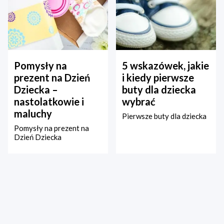
Pomysły na
5 wskazówek, jakie
prezent na Dzień
i kiedy pierwsze
Dziecka –
buty dla dziecka
nastolatkowie i
wybrać
maluchy
Pierwsze buty dla dziecka
Pomysły na prezent na
Dzień Dziecka