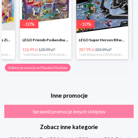
-
10
%
-
10
%
-
10
%
LEGO Friends Podwodna Frajda w super cenie
LEGO Super Heroes Bitwa powietrzna w super cenie
116.99 zł
129.99 zł*
287.99 zł
319.99 zł*
202.49 zł
*najniższa cena z 30 dni przed obniżką
*najniższa cena z 30 dni przed obniżką
Zobacz promocje w Planeta Klocków
Inne promocje
Sprawdź promocje innych sklepów
Zobacz inne kategorie