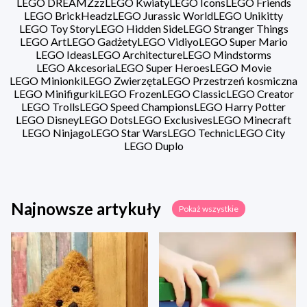
LEGO DREAMZzz
LEGO Kwiaty
LEGO Icons
LEGO Friends
LEGO BrickHeadz
LEGO Jurassic World
LEGO Unikitty
LEGO Toy Story
LEGO Hidden Side
LEGO Stranger Things
LEGO Art
LEGO Gadżety
LEGO Vidiyo
LEGO Super Mario
LEGO Ideas
LEGO Architecture
LEGO Mindstorms
LEGO Akcesoria
LEGO Super Heroes
LEGO Movie
LEGO Minionki
LEGO Zwierzęta
LEGO Przestrzeń kosmiczna
LEGO Minifigurki
LEGO Frozen
LEGO Classic
LEGO Creator
LEGO Trolls
LEGO Speed Champions
LEGO Harry Potter
LEGO Disney
LEGO Dots
LEGO Exclusives
LEGO Minecraft
LEGO Ninjago
LEGO Star Wars
LEGO Technic
LEGO City
LEGO Duplo
Najnowsze artykuły
Pokaż wszystkie