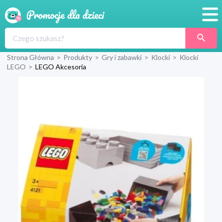
Promocje
Strona Główna
>
Produkty
>
Gry i zabawki
>
Klocki
>
Klocki
Produkty
LEGO
>
LEGO Akcesoria
Sklepy
Blog
Wyprawka