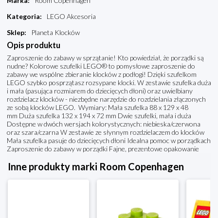
Marka
:
Room Copenhagen
Kategoria
:
LEGO Akcesoria
Sklep
:
Planeta Klocków
Opis produktu
Zaproszenie do zabawy w sprzątanie! Kto powiedział, że porządki są
nudne? Kolorowe szufelki LEGO® to pomysłowe zaproszenie do
zabawy we wspólne zbieranie klocków z podłogi! Dzięki szufelkom
LEGO szybko posprzątasz rozsypane klocki. W zestawie szufelka duża
i mała (pasująca rozmiarem do dziecięcych dłoni) oraz uwielbiany
rozdzielacz klocków - niezbędne narzędzie do rozdzielania złączonych
ze sobą klocków LEGO. Wymiary: Mała szufelka 88 x 129 x 48
mm Duża szufelka 132 x 194 x 72 mm Dwie szufelki, mała i duża
Dostępne w dwóch wersjach kolorystycznych: niebieska/czerwona
oraz szara/czarna W zestawie ze słynnym rozdzielaczem do klocków
Mała szufelka pasuje do dziecięcych dłoni Idealna pomoc w porządkach
Zaproszenie do zabawy w porządki Fajne, prezentowe opakowanie
Inne produkty marki Room Copenhagen