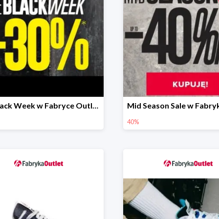
Pre Black Week w Fabryce Outllet -30%
40%