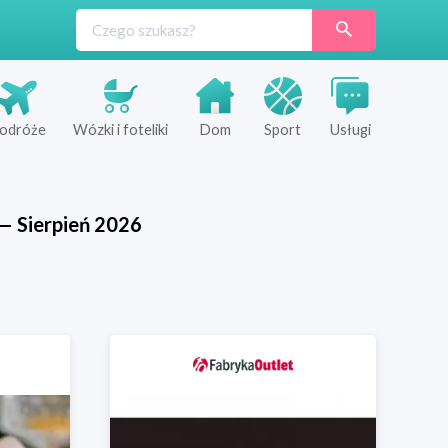
odróże
Wózki i foteliki
Dom
Sport
Usługi
—
Sierpień
2026