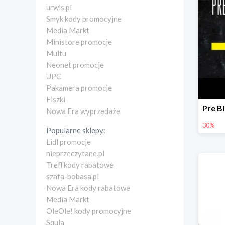
urwis.pl
Smyk kody promocyjne
Media Markt
Ministore promocje
Multu
Neonet promocje
UPC
Pakamera promocje
Fiszki
Nowa Era wyprzedaże
30%
Popularne sklepy:
Lidl promocje
nieprzeczytane.pl
Trefl kody rabatowe
szafa-bobasa.pl
Nowa Era kody rabatowe
Media Markt
OleOle! kody promocyjne
Squla