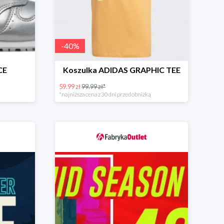
-
40
%
CE
Koszulka ADIDAS GRAPHIC TEE
59.99 zł
99.99 zł*
*najniższa cena z 30 dni przed obniżką