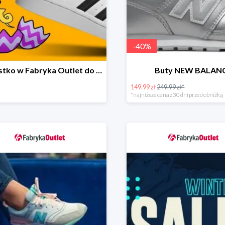
-
40
%
Wszystko w Fabryka Outlet do -30%
Buty NEW BALAN
149.99 zł
249.99 zł*
*najniższa cena z 30 dni przed obniżką