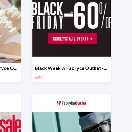
Świąteczne rabaty w Fabryce Outlet do -60%
Black Week w Fabryce Outllet -60%
60%