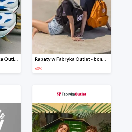
Szalone Zakupy w Fabryka Outlet -25%
Rabaty w Fabryka Outlet - bonusy -60% i dodatkowe -30%
60%