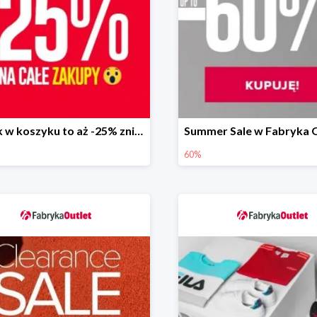
Plecak w koszyku to aż -25% zniżki na całe zakupy
60%