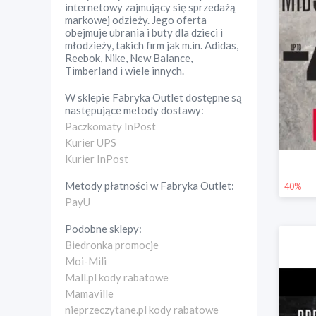
internetowy zajmujący się sprzedażą
markowej odzieży. Jego oferta
obejmuje ubrania i buty dla dzieci i
młodzieży, takich firm jak m.in. Adidas,
Reebok, Nike, New Balance,
Timberland i wiele innych.
W sklepie
Fabryka Outlet
dostępne są
następujące metody dostawy:
Paczkomaty InPost
Kurier UPS
Kurier InPost
Metody płatności w
Fabryka Outlet
:
40%
PayU
Podobne sklepy:
Biedronka promocje
Moi-Mili
Mall.pl kody rabatowe
Mamaville
nieprzeczytane.pl kody rabatowe