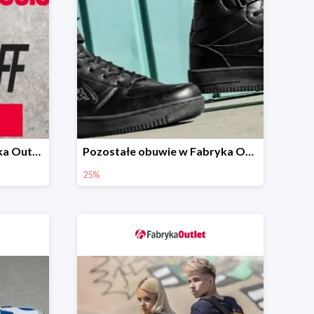
Mid Season Sale w Fabryka Outlet do -40%
Pozostałe obuwie w Fabryka Outlet -25%
25%