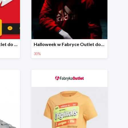
Santa Sale w Fabryka Outlet do -60%
Halloweek w Fabryce Outlet do -30%
30%