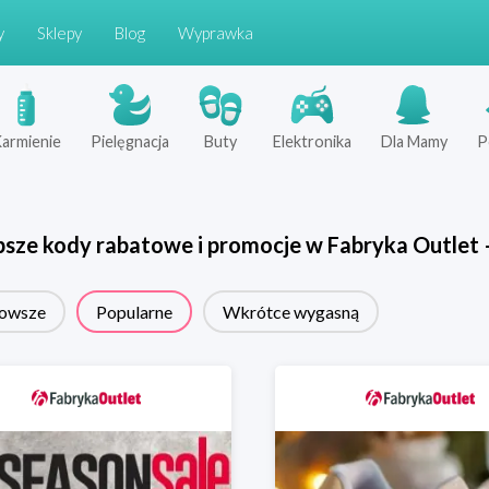
y
Sklepy
Blog
Wyprawka
armienie
Pielęgnacja
Buty
Elektronika
Dla Mamy
P
psze kody rabatowe i promocje w
Fabryka Outlet
owsze
Popularne
Wkrótce wygasną