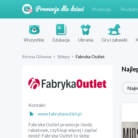
Promocje
Produkt
Wszystkie
Edukacja
Ubrania
Gry i zabawki
K
Strona Główna
>
Sklepy
>
Fabryka Outlet
Najle
Najn
Kontakt:
www.fabrykaoutlet.pl
Fabryka Outlet promocje i kody
rabatowe, czyli kup więcej i zapłać
mniej! Fabryka Outlet to sklep