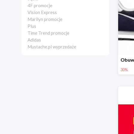
4F promocje
Vision Express
Marilyn promocje
Plus
Time Trend promocje
Adidas
Mustache.pl wyprzedaże
30%