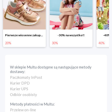
Pierwsze wiosenne zakupy -20%
-30% na wszystko!!
-40% n
20%
30%
40%
W sklepie
Multu
dostępne są następujące metody
dostawy:
Paczkomaty InPost
Kurier DPD
Kurier UPS
Odbiór osobisty
Metody płatności w
Multu
:
Przelew on-line