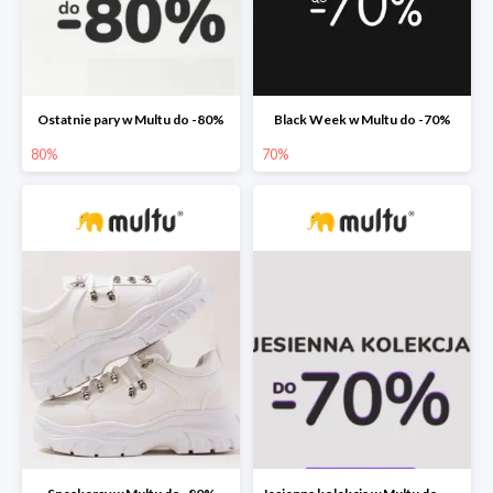
Ostatnie pary w Multu do -80%
Black Week w Multu do -70%
80%
70%