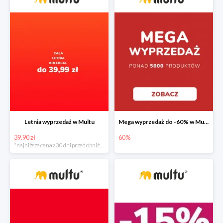
Letnia wyprzedaż w Multu
Mega wyprzedaż do -60% w Multu
39.90 zł
60%
*najniższa cena z 30 dni przed obniżką