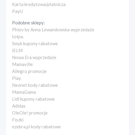
Karta kredytowa/płatnicza
PayU
Podobne sklepy:
Phlov by Anna Lewandowska wyprzedaże
tołpa.
Smyk kupony rabatowe
iELM
Nowa Era wyprzedaże
Mamaville
Allegro promocje
Play
Neonet kody rabatowe
MamaGama
Lidl kupony rabatowe
Adidas
OleOle! promocje
Fiszki
ezebra.pl kody rabatowe