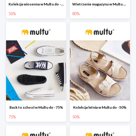
Kolekcja wiosenna w Multu do -50%
Wietrzenie magazynu w Multu do -80%
50%
80%
Back to school w Multu do -75%
Kolekcja letnia w Multu do -50%
75%
50%