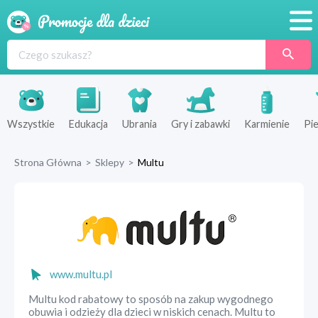
Promocje
Produkty
Sklepy
Wszystkie
Edukacja
Ubrania
Gry i zabawki
Karmienie
Pie
Blog
Strona Główna
>
Sklepy
>
Multu
Wyprawka
www.multu.pl
Multu kod rabatowy to sposób na zakup wygodnego
obuwia i odzieży dla dzieci w niskich cenach. Multu to