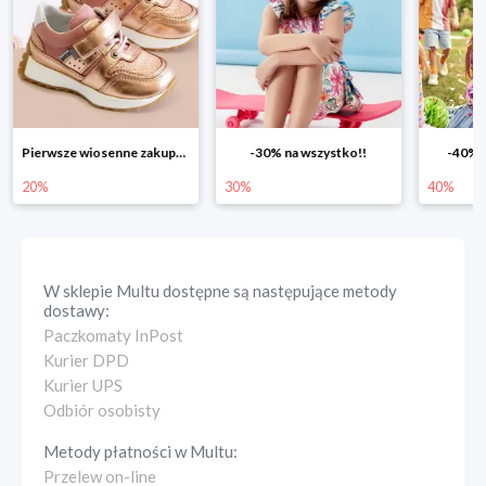
Pierwsze wiosenne zakupy -20%
-30% na wszystko!!
-40% n
20%
30%
40%
W sklepie
Multu
dostępne są następujące metody
dostawy:
Paczkomaty InPost
Kurier DPD
Kurier UPS
Odbiór osobisty
Metody płatności w
Multu
:
Przelew on-line