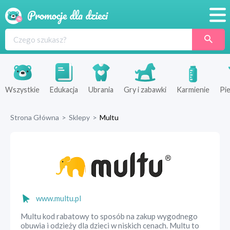
Promocje
Produkty
Sklepy
Wszystkie
Edukacja
Ubrania
Gry i zabawki
Karmienie
Pie
Blog
Strona Główna
>
Sklepy
>
Multu
Wyprawka
www.multu.pl
Multu kod rabatowy to sposób na zakup wygodnego
obuwia i odzieży dla dzieci w niskich cenach. Multu to