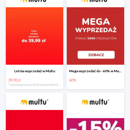
Letnia wyprzedaż w Multu
Mega wyprzedaż do -60% w Multu
39.90 zł
60%
*najniższa cena z 30 dni przed obniżką