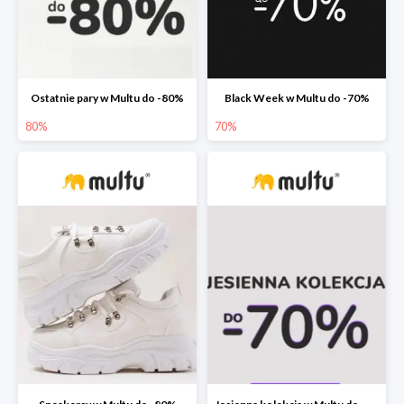
Ostatnie pary w Multu do -80%
Black Week w Multu do -70%
80%
70%