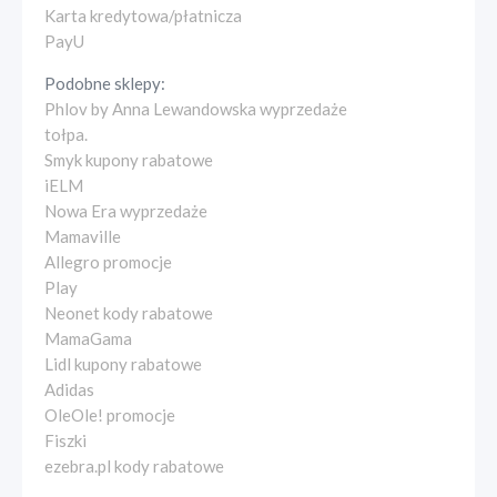
Karta kredytowa/płatnicza
PayU
Podobne sklepy:
Phlov by Anna Lewandowska wyprzedaże
tołpa.
Smyk kupony rabatowe
iELM
Nowa Era wyprzedaże
Mamaville
Allegro promocje
Play
Neonet kody rabatowe
MamaGama
Lidl kupony rabatowe
Adidas
OleOle! promocje
Fiszki
ezebra.pl kody rabatowe