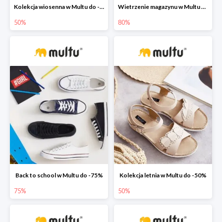
Kolekcja wiosenna w Multu do -50%
Wietrzenie magazynu w Multu do -80%
50%
80%
Back to school w Multu do -75%
Kolekcja letnia w Multu do -50%
75%
50%